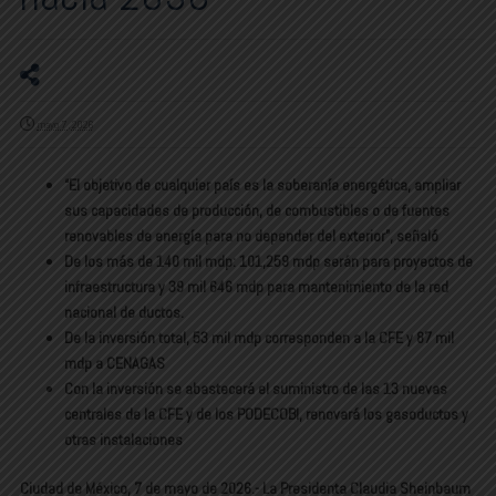
mayo 7, 2026
“El objetivo de cualquier país es la soberanía energética, ampliar
sus capacidades de producción, de combustibles o de fuentes
renovables de energía para no depender del exterior”, señaló
De los más de 140 mil mdp: 101,259 mdp serán para proyectos de
infraestructura y 39 mil 646 mdp para mantenimiento de la red
nacional de ductos.
De la inversión total, 53 mil mdp corresponden a la CFE y 87 mil
mdp a CENAGAS
Con la inversión se abastecerá el suministro de las 13 nuevas
centrales de la CFE y de los PODECOBI, renovará los gasoductos y
otras instalaciones
Ciudad de México, 7 de mayo de 2026.- La Presidenta Claudia Sheinbaum