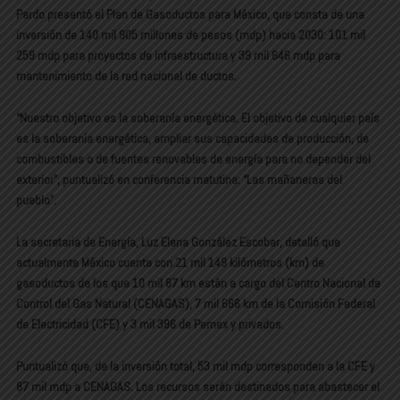
Pardo presentó el Plan de Gasoductos para México, que consta de una
inversión de 140 mil 905 millones de pesos (mdp) hacia 2030: 101 mil
259 mdp para proyectos de infraestructura y 39 mil 646 mdp para
mantenimiento de la red nacional de ductos.
“Nuestro objetivo es la soberanía energética. El objetivo de cualquier país
es la soberanía energética, ampliar sus capacidades de producción, de
combustibles o de fuentes renovables de energía para no depender del
exterior”, puntualizó en conferencia matutina: “Las mañaneras del
pueblo”.
La secretaria de Energía, Luz Elena González Escobar, detalló que
actualmente México cuenta con 21 mil 149 kilómetros (km) de
gasoductos de los que 10 mil 87 km están a cargo del Centro Nacional de
Control del Gas Natural (CENAGAS), 7 mil 666 km de la Comisión Federal
de Electricidad (CFE) y 3 mil 396 de Pemex y privados.
Puntualizó que, de la inversión total, 53 mil mdp corresponden a la CFE y
87 mil mdp a CENAGAS. Los recursos serán destinados para abastecer el