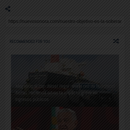
RECOMMENDED FOR YOU
Megabuque con diésel ilegal revela red de huachicol
fiscal; Hacienda advierte impacto grave en
ingresos públicos