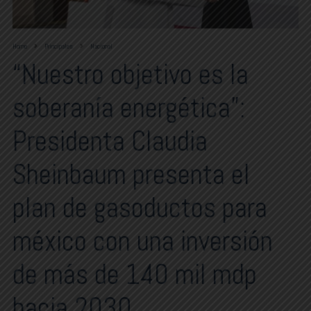
Home
Principales
Nacional
“Nuestro objetivo es la
soberanía energética”:
Presidenta Claudia
Sheinbaum presenta el
plan de gasoductos para
méxico con una inversión
de más de 140 mil mdp
hacia 2030