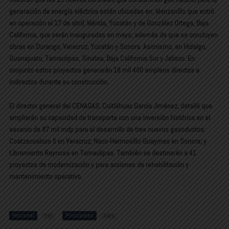
generación de energía eléctrica están ubicadas en: Manzanillo que entró
en operación el 17 de abril; Mérida, Yucatán y de González Ortega, Baja
California, que serán inauguradas en mayo; además de que se concluyen
obras en Durango, Veracruz, Yucatán y Sonora. Asimismo, en Hidalgo,
Guanajuato, Tamaulipas, Sinaloa, Baja California Sur y Jalisco. En
conjunto estos proyectos generarán 18 mil 400 empleos directos e
indirectos durante su construcción.
El director general del CENAGAS, Cuitláhuac García Jiménez, detalló que
ampliarán su capacidad de transporte con una inversión histórica en el
sexenio de 87 mil mdp para el desarrollo de tres nuevos gasoductos:
Coatzacoalcos II en Veracruz; Naco-Hermosillo-Guaymas en Sonora; y
Libramiento Reynosa en Tamaulipas. También se destinarán a 41
proyectos de modernización y para acciones de rehabilitación y
mantenimiento operativo.
Nacional
Principales
797
1485