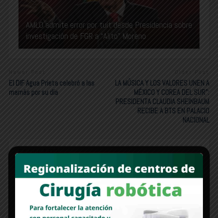
AMLO admite error por tuit desde Presidencia sobre
investigación de FGR a “Alito” Moreno
Newer Post
Older Post
El DIF Agua Prieta celebró a las
LA MÚSICA Y LOS VALORES UNEN A
mamás por su día
MÉXICO Y COREA DEL SUR”:
PRESIDENTA CLAUDIA SHEINBAUM
RECIBE A BTS EN PALACIO
NACIONAL
Edición 1312