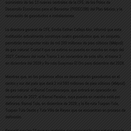
suministro de las 13 nuevas centrales de la CFE, de los Polos de
Desarrollo Económico para el Bienestar (PODECOBI) del Plan México, y la
renovación de gasoductos e instalaciones.
La directora general de CFE, Emilia Esther Calleja Alor, informó que esta
institución actualmente construye cuatro gasoductos que, en conjunto,
permitirán transportar más de mil 200 millones de pies cúbicos (MMpcd)
de gas natural: Cuxtal II que se estima su puesta en marcha en mayo del
2027, Centauro del norte Tramo 1 en noviembre de este año, el tramo 2
en diciembre del 2028 y Re-ruta Guaymas-El Oro para diciembre del 2028.
Mientras que, en los próximos años se desarrollarán gasoductos en el
centro y sur del país que dará 2 mil 583 millones de pies cúbicos (MMpcd)
de gas natural: el Ramal Cosoleacaque, que entrará en operación en
noviembre de 2027; el Ramal Paraíso, cuya puesta en marcha está por
definirse; Ramal Tula, en diciembre de 2028; y la Re-ruta Tuxpan-Tula,
Tuxpan-Tula Oeste y Tula Villa de Reyes que se encuentran en proceso de
definición.
Recordó que las 13 nuevas centrales que consumirán gas natural para la