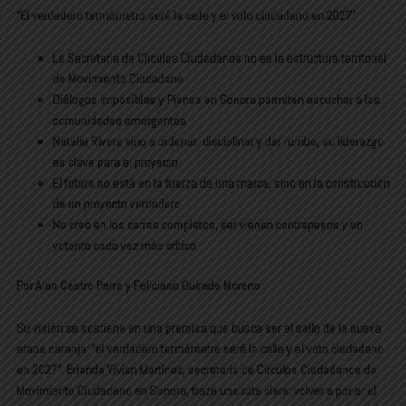
“El verdadero termómetro será la calle y el voto ciudadano en 2027”
La Secretaría de Círculos Ciudadanos no es la estructura territorial
de Movimiento Ciudadano
Diálogos Imposibles y Piensa en Sonora permiten escuchar a las
comunidades emergentes
Natalia Rivera vino a ordenar, disciplinar y dar rumbo, su liderazgo
es clave para el proyecto
El futuro no está en la fuerza de una marca, sino en la construcción
de un proyecto verdadero
No creo en los carros completos, ser vienen contrapesos y un
votante cada vez más crítico
Por Alan Castro Parra y Feliciano Guirado Moreno
Su visión se sostiene en una premisa que busca ser el sello de la nueva
etapa naranja: “el verdadero termómetro será la calle y el voto ciudadano
en 2027”. Brianda Vivian Martínez, secretaria de Círculos Ciudadanos de
Movimiento Ciudadano en Sonora, traza una ruta clara: volver a poner al