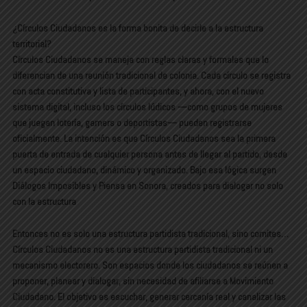
¿Círculos Ciudadanos es la forma bonita de decirle a la estructura
territorial?
Círculos Ciudadanos se maneja con reglas claras y formales que lo
diferencian de una reunión tradicional de colonia. Cada círculo se registra
con acta constitutiva y lista de participantes, y ahora, con el nuevo
sistema digital, incluso los círculos lúdicos —como grupos de mujeres
que juegan lotería, gamers o deportistas— pueden registrarse
oficialmente. La intención es que Círculos Ciudadanos sea la primera
puerta de entrada de cualquier persona antes de llegar al partido, desde
un espacio ciudadano, dinámico y organizado. Bajo esa lógica surgen
Diálogos Imposibles y Piensa en Sonora, creados para dialogar no solo
con la estructura
Entonces no es solo una estructura partidista tradicional, sino comites…
Círculos Ciudadanos no es una estructura partidista tradicional ni un
mecanismo electorero. Son espacios donde los ciudadanos se reúnen a
proponer, planear y dialogar, sin necesidad de afiliarse a Movimiento
Ciudadano. El objetivo es escuchar, generar cercanía real y canalizar las