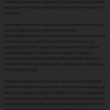
emergentes, empresarios y académicos. Es un espacio donde he podido
crear, proponer y trabajar con libertad, por eso me siento tan cómoda en
esta etapa.
A nivel nacional se reúnen constantemente y sigue apareciendo la figura
de Dante Delgado como un referente del movimiento…
Dante Delgado sigue siendo un referente activo dentro del movimiento. En
la convención nacional dejó claro que Círculos Ciudadanos es una
prioridad rumbo al 2030 y que el contacto en territorio es clave para el
futuro de Movimiento Ciudadano. Además, refrendó de manera
contundente su respaldo a Jorge Álvarez Máynez, dejando claro que el
movimiento atraviesa un buen momento y que existe una sinergia sólida
en el liderazgo nacional.
¿Movimiento Ciudadano es fábrica de la nueva generación de políticos?
Movimiento Ciudadano está conectando con generaciones y sectores que
antes no participaban en política. Al hablarle a comunidades emergentes
y a los jóvenes desde sus propias dinámicas, se está construyendo una
forma distinta de hacer política, con presencia real en el territorio. Por eso
el movimiento ha crecido desde lo local, fortaleciendo su estructura y