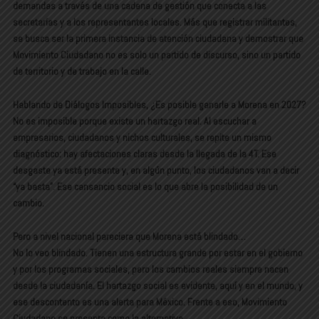
demandas a través de una cadena de gestión que conecta a las
secretarías y a los representantes locales. Más que registrar militantes,
se busca ser la primera instancia de atención ciudadana y demostrar que
Movimiento Ciudadano no es solo un partido de discurso, sino un partido
de territorio y de trabajo en la calle.
Hablando de Diálogos Imposibles, ¿Es posible ganarle a Morena en 2027?
No es imposible porque existe un hartazgo real. Al escuchar a
empresarios, ciudadanos y nichos culturales, se repite un mismo
diagnóstico: hay afectaciones claras desde la llegada de la 4T. Ese
desgaste ya está presente y, en algún punto, los ciudadanos van a decir
“ya basta”. Ese cansancio social es lo que abre la posibilidad de un
cambio.
Pero a nivel nacional pareciera que Morena está blindado…
No lo veo blindado. Tienen una estructura grande por estar en el gobierno
y por los programas sociales, pero los cambios reales siempre nacen
desde la ciudadanía. El hartazgo social es evidente, aquí y en el mundo, y
ese descontento es una alerta para México. Frente a eso, Movimiento
Ciudadano se presenta como la alternativa.