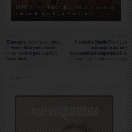
MONITOR | Noviembre negro: jóvenes en las calles,
violencia desbordada y un Sonora herido
Newer Post
Older Post
“El que pregunta no se equivoca,
Presidenta Claudia Sheinbaum
en Hermosillo la gente decide
pide respeto mutuo y
donde invertir el presupuesto”:
responsabilidad compartida a EUA
Daniel García
en el combate al tráfico de drogas
Edición 1312