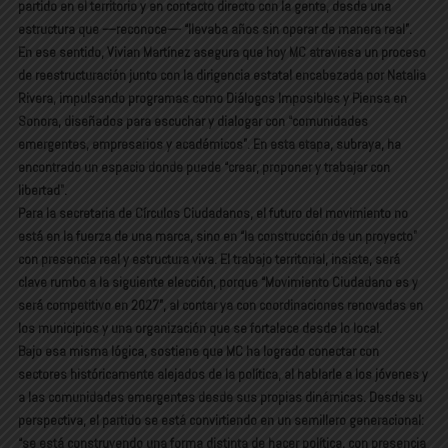
partido en el territorio y en contacto directo con la gente, desde una
estructura que —reconoce— “llevaba años sin operar de manera real”.
En ese sentido, Vivian Martínez asegura que hoy MC atraviesa un proceso
de reestructuración junto con la dirigencia estatal encabezada por Natalia
Rivera, impulsando programas como Diálogos Imposibles y Piensa en
Sonora, diseñados para escuchar y dialogar con “comunidades
emergentes, empresarios y académicos”. En esta etapa, subraya, ha
encontrado un espacio donde puede “crear, proponer y trabajar con
libertad”.
Para la secretaria de Círculos Ciudadanos, el futuro del movimiento no
está en la fuerza de una marca, sino en “la construcción de un proyecto”
con presencia real y estructura viva. El trabajo territorial, insiste, será
clave rumbo a la siguiente elección, porque “Movimiento Ciudadano es y
será competitivo en 2027”, al contar ya con coordinaciones renovadas en
los municipios y una organización que se fortalece desde lo local.
Bajo esa misma lógica, sostiene que MC ha logrado conectar con
sectores históricamente alejados de la política, al hablarle a los jóvenes y
a las comunidades emergentes desde sus propias dinámicas. Desde su
perspectiva, el partido se está convirtiendo en un semillero generacional:
“se está construyendo una forma distinta de hacer política, con presencia