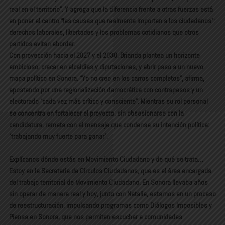
real en el territorio”. Y agrega que la diferencia frente a otras fuerzas está
en poner al centro “las causas que realmente importan a los ciudadanos”:
derechos laborales, libertades y los problemas cotidianos que otros
partidos evitan abordar.
Con proyección hacia el 2027 y el 2030, Brianda plantea un horizonte
ambicioso: crecer en alcaldías y diputaciones, y abrir paso a un nuevo
mapa político en Sonora. “Yo no creo en los carros completos”, afirma,
apostando por una regionalización democrática con contrapesos y un
electorado “cada vez más crítico y consciente”. Mientras su rol personal
se concentra en fortalecer el proyecto, sin obsesionarse con la
candidatura, remata con el mensaje que condensa su intención política:
“trabajando muy fuerte para ganar”.
Explícanos dónde estás en Movimiento Ciudadano y de qué se trata…
Estoy en la Secretaría de Círculos Ciudadanos, que es el área encargada
del trabajo territorial de Movimiento Ciudadano. En Sonora llevaba años
sin operar de manera real y hoy, junto con Natalia, estamos en un proceso
de reestructuración, impulsando programas como Diálogos Imposibles y
Piensa en Sonora, que nos permiten escuchar a comunidades