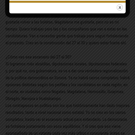
¿En una candidatura?
No es mi tiempo personal. Sí quiero el reto electoral, claro que me
gustaría volver a las boletas, Magdalena me gustaría, pero no es mi
tiempo. Quiero trabajar para las y los compañeros que van a estar en las
candidaturas. Van a necesitar gente que trabaje para seguir fortaleciendo
el proyecto. Creo en la construcción del 27 al 30 y quiero estar fuerte ahí.
¿Cómo ves ese escenario del 27 al 30?
Si logramos más alcaldías, diputaciones locales, diputaciones federales
y, por qué no, una gubernatura, se va a dar una verdadera regionalización
de la política democrática en Sonora. Ya no habrá carros completos; habrá
opciones distintas según los perfiles y los candidatos en cada región, en
el norte, en ciudades como Nogales, Magdalena, Hermosillo, Guaymas,
Obregón, Navojoa o Huatabampo.
Los contrapesos en política son los que históricamente han dado mejores
resultados, tanto a nivel nacional como estatal. Yo no creo en los carros
completos; basta ver el escenario actual para entenderlo. La democracia
se fortalece justamente con esos equilibrios. Y sí creo que eso viene
acompañado de un votante cada vez más crítico y consciente. Antes se