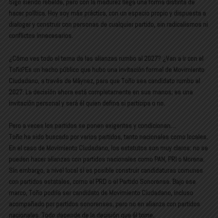
Sigo siendo rebelde, pero con la madurez llega una forma distinta de
hacer política. Hoy soy más práctica, con un espacio propio y dispuesta a
dialogar y construir con personas de cualquier partido, sin radicalismos ni
conflictos innecesarios.
¿Cómo ves todo el tema de las alianzas rumbo al 2027? ¿Van a ir con el
Toño?Es un hecho público que hubo una invitación formal de Movimiento
Ciudadano, a través de Máynez, para que Toño sea candidato rumbo al
2027. La decisión ahora está completamente en sus manos; es una
invitación personal y será él quien defina si participa o no.
Pero a veces los partidos se ponen exigentes y condicionan…
Toño ha sido buscado por varios partidos, tanto nacionales como locales.
En el caso de Movimiento Ciudadano, los estatutos son muy claros: no se
pueden hacer alianzas con partidos nacionales como PAN, PRI o Morena.
Sin embargo, a nivel local sí es posible construir candidaturas comunes
con partidos estatales, como el PRD o el Partido Sonorense. Bajo ese
marco, Toño podría ser candidato de Movimiento Ciudadano, incluso
acompañado por partidos sonorenses, pero no en alianza con partidos
nacionales. Todo depende de la decisión que él tome.