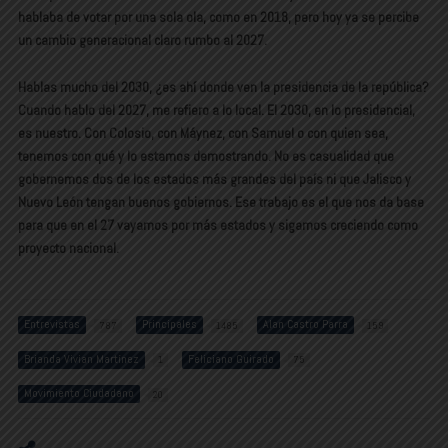
hablaba de votar por una sola ola, como en 2018, pero hoy ya se percibe
un cambio generacional claro rumbo al 2027.
Hablas mucho del 2030, ¿es ahí donde ven la presidencia de la república?
Cuando hablo del 2027, me refiero a lo local. El 2030, en lo presidencial,
es nuestro. Con Colosio, con Máynez, con Samuel o con quien sea,
tenemos con qué y lo estamos demostrando. No es casualidad que
gobernemos dos de los estados más grandes del país ni que Jalisco y
Nuevo León tengan buenos gobiernos. Ese trabajo es el que nos da base
para que en el 27 vayamos por más estados y sigamos creciendo como
proyecto nacional.
Entrevistas
Principales
Alan Castro Parra
787
1485
159
Brianda Vivian Martínez
Feliciano Guirado
1
75
Movimiento Ciudadano
20