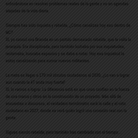
enfocándose en resolver problemas reales de la gente y no en agendas
alejadas de la vida diaria.
Siempre has sido inquieta y rebelde, ¿Cómo canalizas hoy eso dentro de
MC?
Sí, yo conocí una Brianda en un partido demasiado rebelde, que le valía la
jerarquía. Era disciplinada, pero también luchaba por sus inquietudes,
reclamaba, buscaba espacios y se daba a notar. Hoy esa inquietud la
estoy canalizando para sumar nuevos militantes.
La meta es llegar a 170 mil círculos ciudadanos al 2030, ¿Lo van a lograr
aun cuando la 4T anda muy fuerte?
Sí, lo vamos a lograr. La diferencia está en que unos confían en la fuerza
de una marca y otros en la construcción de un proyecto. Más allá de
encuestas o discursos, el verdadero termómetro será la calle y el voto
ciudadano en 2027, donde se verá quién logró una conexión real con la
gente.
Sigues siendo rebelde, pero también has cambiado con el tiempo…