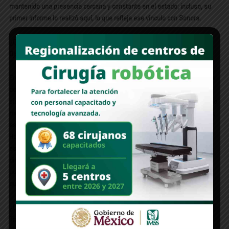
mantenido una presencia cercana y constante en el estado; incluso, su
primer informe lo realizó aquí, lo que refleja ese vínculo con Sonora.
¿Quiere ser candidata?
Ojalá. Es muy buen perfil.
En la pasada contienda te mencionaban como diputada local pluri, ¿te la
deben?No, a mí no me deben nada. Mi trabajo es lo que habla por mí y
siempre lo he tenido claro. Los tiempos de Dios son perfectos, y algo que
me ha dado esta etapa de madurez, comparada con la Brianda de antes,
es entender que todo llega cuando tiene que llegar, ni antes ni después.
Hoy estoy en un momento personal y político en el que las cosas se
están dando, pero no por casualidad, sino por el trabajo, el esfuerzo, la
disciplina y la madurez que he construido con los años. Y si en algún
punto se da una posición, puede ser desde una contienda o también
quedándome a trabajar y a respaldar a las y los candidatos.
¿Dónde te ves en el 2027?
Trabajando muy fuerte para ganar. Para ganar.