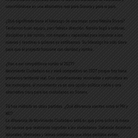
convirtiéndose en una alternativa real para Sonora y para el país.
¿Qué significado tiene el liderazgo de una mujer como Natalia Rivera?
Teníamos buen equipo, pero faltaba dirección. Natalia llegó a ordenar,
disciplinar y dar rumbo, con empatía y capacidad para impulsar a los
nuevos y reactivar a quienes ya estábamos. Su liderazgo ha sido clave
para que el proyecto funcione con claridad y rumbo.
¿Van a ser competitivos rumbo al 2027?
Movimiento Ciudadano es y será competitivo en 2027 porque hoy tiene
presencia territorial real. Con coordinaciones renovadas y estructura en
los municipios, el movimiento ya es una opción política viable y una
alternativa clara para los ciudadanos en Sonora.
Tú has militado en otros partidos. ¿Qué diferencia sientes entre el PRI y
MC?
La diferencia de Movimiento Ciudadano está en que pone sobre la mesa
las causas que realmente importan a los ciudadanos. Defiende derechos
laborales, libertades y temas cotidianos que otros partidos evitan,