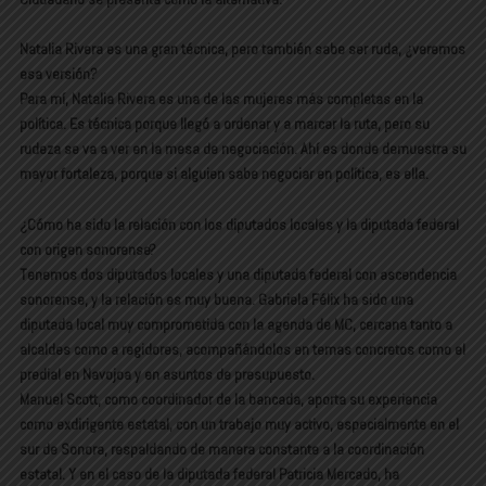
Natalia Rivera es una gran técnica, pero también sabe ser ruda, ¿veremos
esa versión?
Para mí, Natalia Rivera es una de las mujeres más completas en la
política. Es técnica porque llegó a ordenar y a marcar la ruta, pero su
rudeza se va a ver en la mesa de negociación. Ahí es donde demuestra su
mayor fortaleza, porque si alguien sabe negociar en política, es ella.
¿Cómo ha sido la relación con los diputados locales y la diputada federal
con origen sonorense?
Tenemos dos diputados locales y una diputada federal con ascendencia
sonorense, y la relación es muy buena. Gabriela Félix ha sido una
diputada local muy comprometida con la agenda de MC, cercana tanto a
alcaldes como a regidores, acompañándolos en temas concretos como el
predial en Navojoa y en asuntos de presupuesto.
Manuel Scott, como coordinador de la bancada, aporta su experiencia
como exdirigente estatal, con un trabajo muy activo, especialmente en el
sur de Sonora, respaldando de manera constante a la coordinación
estatal. Y en el caso de la diputada federal Patricia Mercado, ha