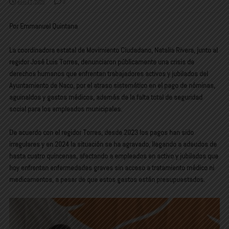
julio 17, 2025
0
Por Emmanuel Quintana
La coordinadora estatal de Movimiento Ciudadano,
Natalia Rivera
, junto al
regidor
José Luis Torres
, denunciaron públicamente una
crisis de
derechos humanos
que enfrentan trabajadores activos y jubilados del
Ayuntamiento de Naco, por el
atraso sistemático en el pago de nóminas,
aguinaldos y gastos médicos
, además de la
falta total de seguridad
social
para los empleados municipales.
De acuerdo con el regidor Torres, desde 2023 los pagos han sido
irregulares y en 2024 la situación se ha agravado, llegando a adeudos de
hasta
cuatro quincenas
, afectando a empleados en activo y jubilados que
hoy
enfrentan enfermedades graves sin acceso a tratamiento médico ni
medicamentos
, a pesar de que estos gastos están presupuestados.