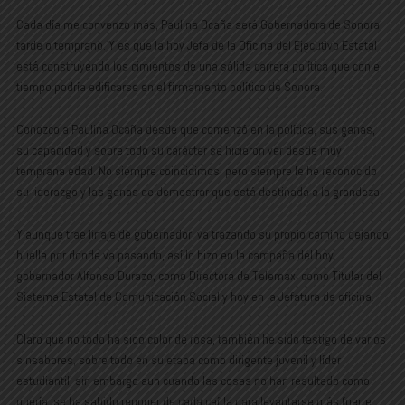
Cada día me convenzo más, Paulina Ocaña será Gobernadora de Sonora,
tarde o temprano. Y es que la hoy Jefa de la Oficina del Ejecutivo Estatal
está construyendo los cimientos de una sólida carrera política que con el
tiempo podría edificarse en el firmamento político de Sonora.
Conozco a Paulina Ocaña desde que comenzó en la política, sus ganas,
su capacidad y sobre todo su carácter se hicieron ver desde muy
temprana edad. No siempre coincidimos, pero siempre le he reconocido
su liderazgo y las ganas de demostrar que está destinada a la grandeza.
Y aunque trae linaje de gobernador, va trazando su propio camino dejando
huella por donde va pasando, así lo hizo en la campaña del hoy
gobernador Alfonso Durazo, como Directora de Telemax, como Titular del
Sistema Estatal de Comunicación Social y hoy en la Jefatura de oficina.
Claro que no todo ha sido color de rosa, también he sido testigo de varios
sinsabores, sobre todo en su etapa como dirigente juvenil y líder
estudiantil, sin embargo aun cuando las cosas no han resultado como
quería, se ha sabido reponer de cada caída para levantarse más fuerte.