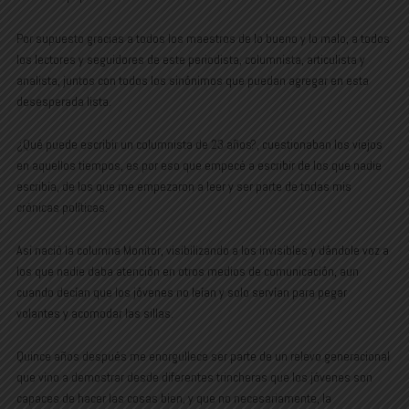
Por supuesto gracias a todos los maestros de lo bueno y lo malo, a todos
los lectores y seguidores de este periodista, columnista, articulista y
analista, juntos con todos los sinónimos que puedan agregar en esta
desesperada lista.
¿Qué puede escribir un columnista de 23 años?, cuestionaban los viejos
en aquellos tiempos, es por eso que empecé a escribir de los que nadie
escribía, de los que me empezaron a leer y ser parte de todas mis
crónicas políticas.
Así nació la columna Monitor, visibilizando a los invisibles y dándole voz a
los que nadie daba atención en otros medios de comunicación, aun
cuando decían que los jóvenes no leían y solo servían para pegar
volantes y acomodar las sillas.
Quince años después me enorgullece ser parte de un relevo generacional
que vino a demostrar desde diferentes trincheras que los jóvenes son
capaces de hacer las cosas bien, y que no necesariamente, la