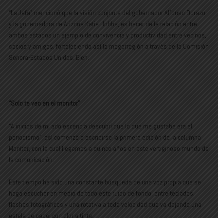
“La Jefa” mencionó que la visión conjunta del gobernador Alfonso Durazo
y la gobernadora de Arizona Katie Hobbs, es hacer de la relación entre
ambos estados un ejemplo de convivencia y productividad entre vecinos,
socios y amigos, fortaleciendo así la megarregión a través de la Comisión
Sonora-Estados Unidos. Bien.
“Solo te veo en el monitor”
“A inicios de mi adolescencia descubrí que lo que me gustaba era el
periodismo”, así comenzó a escribirse la primera edición de la columna
Monitor, con la cual llegamos a quince años en este vertiginoso mundo de
la comunicación.
Este tiempo ha sido una constante búsqueda de una voz propia que se
haga escuchar en medio de todo este ruido de fondo, entre teclados,
flashes fotográficos y una rotativa a toda velocidad que va dejando una
estela de papel con olor a tinta.