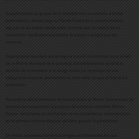
Su participación en grupos de la sociedad civil, su incursión a temas
diplomáticos y desde luego su Premio Estatal de la Juventud fueron
algunas de las etapas donde pude constatar que su carrera iba en
crecimiento, haciéndose acompañar de equipo y amigos que aún
conserva.
Seguramente recordará que en alguna ocasión coincidimos como jurado
de un Premio Municipal de la Juventud, lamentablemente se tomó la
decisión de no favorecer a un amigo mutuo por no encajar en una
categoría en especial, prometimos no decir nada, aunque al final sí me
reclamaron.
Recuerdo la última entrevista de Paulina Ocaña en Nuevo Sonora antes de
anunciar su incorporación al proyecto del entonces candidato Alfonso
Durazo, ciertamente no nos fue bien en los comentarios; como tampoco
en mi primera columna después de haber ganado la gubernatura.
En ambas ocasiones fueron sus amigos incondicionales los que