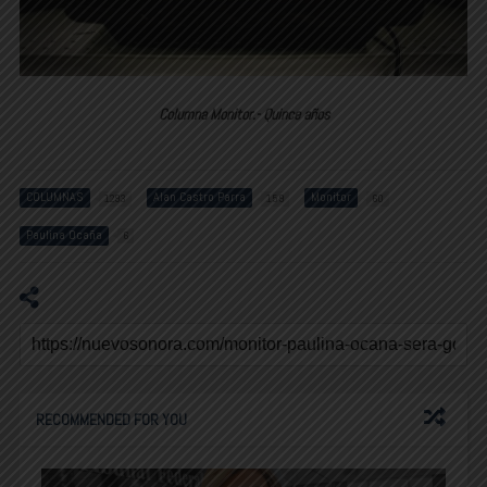
Columna Monitor.- Quince años
COLUMNAS
Alan Castro Parra
Monitor
1293
159
60
Paulina Ocaña
6
RECOMMENDED FOR YOU