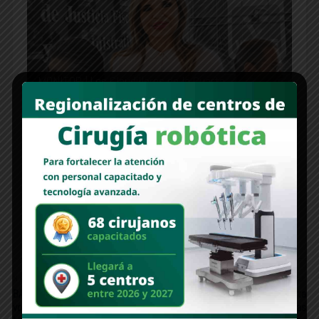
MONITOR | Los Claudilleros de la Cuarta
Transformación
“Javier Lamarque es el único que garantiza la
unidad en Morena”: Angélica Burgos
Newer Post
Older Post
BARRA JÓVEN | “Somos búhos y
MERCADO POLÍTICO | Agua Prieta
volamos alto, con diálogo y
tiene sus propios problemas