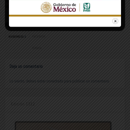
buenas prácticas, podemos llegar
aún más lejos.”: Benjamín Gaxiola
COMMENTS
FACEBOOK:
WORDPRESS:
0
DISQUS:
Deja un comentario
Lo siento, debes estar
conectado
para publicar un comentario.
Edición 1312