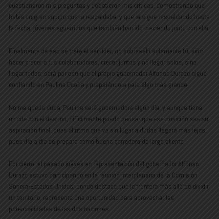
cuestionaron mis preguntas y debatieron mis críticas, demostrando que
había un gran equipo que la respaldaba, y que la sigue respaldando hasta
la fecha, jóvenes aguerridos que también han ido creciendo junto con ella.
Finalmente de eso se trata el ser líder, no sobresalir solamente tú, sino
hacer crecer a tus colaboradores, crecer juntos y no llegar solos, sino
llegar todos; será por eso que el propio gobernador Alfonso Durazo sigue
confiando en Paulina Ocaña y preparándola para algo más grande.
No me queda duda, Paulina será gobernadora algún día, y aunque tiene
un cita con el destino, difícilmente puedo pensar que esa posición sea su
aspiración final, pues al ritmo que va sin lugar a dudas llegará más lejos,
pues día a día se prepara como buena corredora de largo aliento.
Por cierto, el pasado jueves en representación del gobernador Alfonso
Durazo estuvo participando en la reunión interplenaria de la Comisión
Sonora-Estados Unidos, donde destacó que la frontera más allá de dividir
un territorio, representa una oportunidad para aprovechar las
potencialidades de las dos naciones.