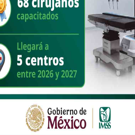
 cruciales para saber que es lo que pasará con Movimiento Ciudadano
o se desgrana la mazorca. Tic, tac.
se sabe en qué mitad se quedarán todas las semillas, y aunque la
ieren la naranja entera, aunque eso signifique exprimirle todo el
e plano quedarse solo con media naranja”.
a E. Trujillo y Charly León.- Resistencia
icial