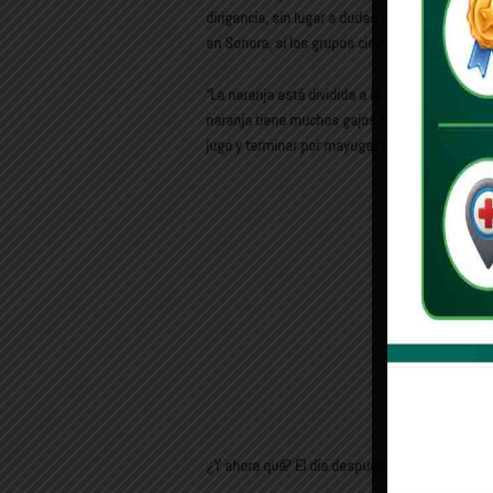
dirigencia, sin lugar a dudas son días y horas
en Sonora, si los grupos cierran filas o de plan
“La naranja está dividida a la mitad, pero no 
naranja tiene muchos gajos hay personas que qu
jugo y terminar por mayugar toda la fruta, o d
Gaby Félix, Ros
¿Y ahora qué? El día después de la elección jud