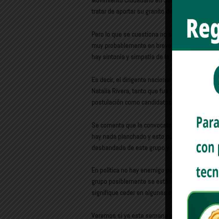
Movimiento Ciudadano en Sonora, quienes se si
tratar de aportar su granito de arena en aras d
Pero lo que se cuestiona no son las buenas in
muy probablemente en breve puedan apoderarse
hay sintonía y simpatía de la hoy coordinadora
Es decir, el dirigente nacional Jorge Álvarez M
Natalia Rivera, tanto que fue uno de los princi
postulación como candidatos a las principales 
Se comenta que la convocatoria para la renov
hay nada planchado y esto pudiera ocasionar 
desbandada de este grupo y la desintegración 
En política no hay enemigo pequeño y si están 
grupo posiblemente se estén equivocando, lo m
signifique ceder en algunas cuestiones y hasta
Veremos si ya esta semana publica la tan esper