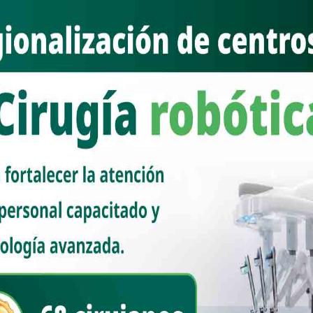
enten desplazados por políticos que han llegado de otros partidos a
e convertir al movimiento en un opción viable.
tenciones, sino como poco a poco se han ido metiendo en el partido y
 de la dirigencia estatal de MC, pues para nadie es un secreto que
 nacional con un grupo en especial.
áynez ve con buenos ojos el grupo liderado por Ernesto De Lucas y
pales operadores para su llegada al movimiento naranja y su posterior
posiciones en las elecciones del 2024.
ación de Movimiento Ciudadano está en puerta, sin embargo aún no
una ruptura de proporciones mayúsculas como los puede ser una
de la bancada naranja en el Congreso.
queriendo minimizar el impacto que pudiera tener la salida de este
ejor sería sentarse a negociar y llegar a acuerdos, aunque esto
 generar compromisos para el futuro electoral.
ada convocatoria y si se inscriben más de dos planillas para la