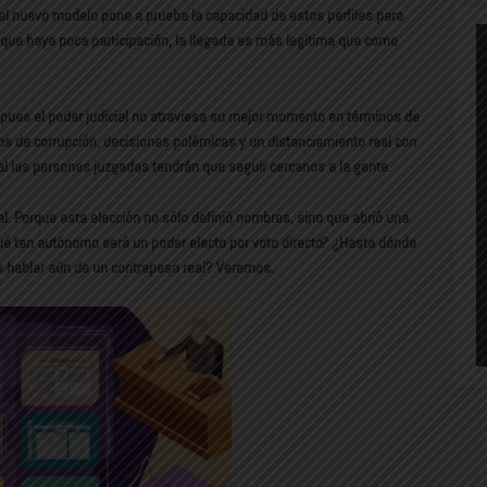
 el nuevo modelo pone a prueba la capacidad de estos perfiles para
nque haya poca participación, la llegada es más legítima que como
, pues el poder judicial no atraviesa su mejor momento en términos de
s de corrupción, decisiones polémicas y un distanciamiento real con
al las personas juzgadas tendrán que seguir cercanos a la gente.
nal. Porque esta elección no sólo definió nombres, sino que abrió una
Qué tan autónomo será un poder electo por voto directo? ¿Hasta dónde
os hablar aún de un contrapeso real? Veremos.