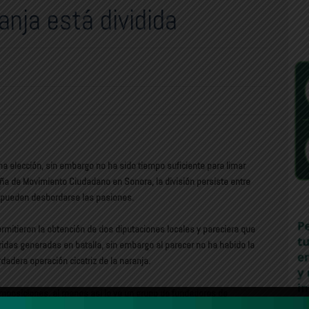
nja está dividida
a elección, sin embargo no ha sido tiempo suficiente para limar
a de Movimiento Ciudadano en Sonora, la división persiste entre
e pueden desbordarse las pasiones.
rmitieron la obtención de dos diputaciones locales y pareciera que
as generadas en batalla, sin embargo al parecer no ha habido la
rdadera operación cicatriz de la naranja.
 imposiciones, al menos así lo ve un grupo de fundadores de