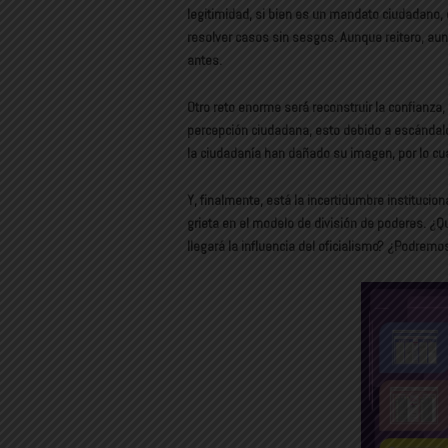
legitimidad, si bien es un mandato ciudadano,
resolver casos sin sesgos. Aunque reitero, au
antes.
Otro reto enorme será reconstruir la confianza
percepción ciudadana, esto debido a escándalo
la ciudadanía han dañado su imagen, por lo cu
Y, finalmente, está la incertidumbre institucio
grieta en el modelo de división de poderes. ¿
llegará la influencia del oficialismo? ¿Podrem