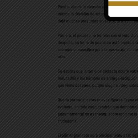
Pasó el día de la elección judicial, por primera
manos la decisión de votar por quienes integrar
dejó muchas preguntas en el aire, la más inme
Primero, el proceso no termina con el voto. A
después, su toma de posesión está sujeta a cier
calendario específico para la renovación de sus
silla.
Se estima que la toma de protesta ocurra entr
resultados y los tiempos de entrega-recepción,
que viene después, porque elegir a integrante
Queda por ver si estas nuevas figuras llegan c
evidente, en todo caso, tendrán que demostrar
gubernamental no es menor, sobre todo por la 
ciudadanía.
El primer gran reto será precisamente ese: le