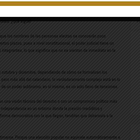
 vez en la historia reciente del país, miles de personas tuvieron en sus
án el nuevo poder judicial. Una elección inédita, sí, pero que también
diata: ¿qué sigue?
P
unque los nombres de las personas electas se conocerán poco
tos plazos, pues a nivel constitucional, el poder judicial tiene un
 integrantes, lo que significa que no se sientan de inmediato en la
e octubre y diciembre, dependiendo de cómo se formalicen los
 pero más allá del calendario, lo verdaderamente complejo está en lo
s de un poder autónomo, en sí mismo, es un acto lleno de tensiones.
on una visión técnica del derecho o con un compromiso político más
 independencia en un entorno donde la presión mediática y
forma democratica con la que llegan, tendrían que debersela a la
T
gitimarse. Porque una elección popular no equivale automáticamente a