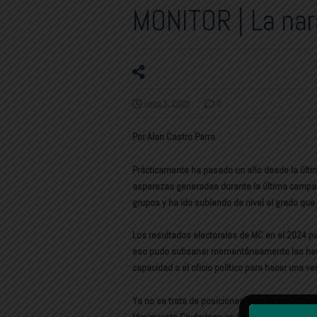
MONITOR | La nara
junio 1, 2025
0
Por Alan Castro Parra
Prácticamente ha pasado un año desde la últim
asperezas generadas durante la última campañ
grupos y ha ido subiendo de nivel al grado qu
Los resultados electorales de MC en el 2024 pe
eso pudo subsanar momentáneamente las herid
capacidad o el oficio político para hacer una ve
Ya no se trata de posiciones sino de posibles