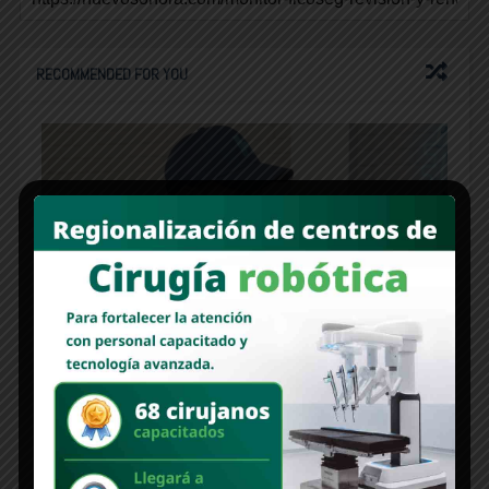
RECOMMENDED FOR YOU
“Vamos por un Hermosillo más limpio y
corresponsable”: Sergio “El Pichón’’ Pavlovich
“El Bosque Urbano La Sauceda llegó para quedarse,
y vamos por la segunda etapa”: Jesús Madrid