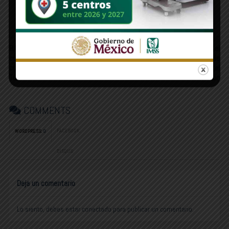
Newer Post
Older Post
BARRA JÓVEN | “Si puedes ayudar
ESTAS LÍNEAS | Desaparecen el
con algo que ya tienes en el
ISTAI, pero no la obligación de
cuerpo, ¿pór qué no hacerlo?”:
garantizar la transparencia y el
Tatíz Cuellar
acceso a la información
COMMENTS
FACEBOOK:
WORDPRESS:
0
DISQUS:
Deja un comentario
Lo siento, debes estar
conectado
para publicar un comentario.