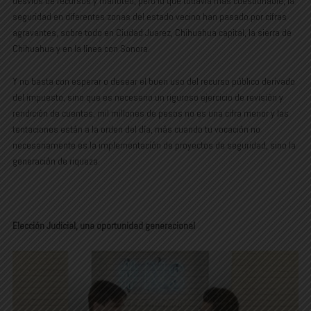
desvíos de recursos y manoteó, pero lo que todavía más cuestionable, la
seguridad en diferentes zonas del estado vecino han pasado por cifras
agravantes, sobre todo en Ciudad Juarez, Chihuahua capital, la sierra de
Chihuahua y en la línea con Sonora.
Y no basta con esperar o desear el buen uso del recurso público derivado
del impuesto, sino que es necesario un riguroso ejercicio de revisión y
rendición de cuentas, mil millones de pesos no es una cifra menor y las
tentaciones están a la orden del día, más cuando tu vocación no
necesariamente es la implementación de proyectos de seguridad, sino la
generación de riqueza.
Elección Judicial, una oportunidad generacional