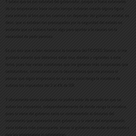
Y aclaro que es por voluntad del gobernador, porque si fuera solamente
de los empresarios hace mucho tiempo hubieran creado alguna figura
para entrarle al toro por los cuernos sin depender del gobierno estatal, es
decir, que si estaban tan preocupados por la seguridad del estado es
evidente que ya hubiera hecho algo para aportar a la causas sin la
necesidad de pedir permiso.
Es por eso que si bien reconozco la iniciativa del FICOSEG Sonora, sí me
gustaría advertir que debemos estar muy atentos y vigilantes a este
tema, pues hay varias cuestiones que me generan más suspicacias que
certidumbres, comenzando con la desconfianza que me provoca el
pensar que algún empresario en su sano juicio tenga la iniciativa de
subirse los impuestos del 3 al 4% de ISR.
Y obviamente como ciudadano no podría estar de acuerdo en que se
suban los impuestos, independientemente de donde venga la iniciativa;
pues si viene del gobierno sería un contrasentido al discurso del
movimiento que representa este gobierno; y si viene del empresariado
sería todavía más preocupante, enviar al gobierno recaudar el impuesto y
que los empresarios lo administren.