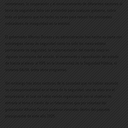
sonorenses, la cooperación y el involucramiento de diferentes sectores al
tema de seguridad debe ser primordial para cualquier gobierno, sobre
todo un gobierno que ha hecho su tarea para reducir los principales
indicadores de inseguridad en la entidad.
El gobernador Alfonso Durazo y su administración han hecho su parte con
estrategias claras de seguridad como ha sido las mesa estatal
permanente de seguridad, la implementación del mando único en
algunos municipios del estado, el incremento y capacitación del estado
de fuerza al elevar al ISPE en la Universidad de la Seguridad Pública, el
sistema SALVA, entre otros programas.
Sin embargo hay otros sectores de la sociedad que no habían asumido
su corresponsabilidad en el tema de la seguridad, uno de ellos era el
empresarial, el cual se había venido organizando con el objetivo de
entrarle al tema a través de un fideicomiso que por voluntad del
gobernador Alfonso Durazo pudieron concretar dentro del paquete
presupuestal de este año 2025.