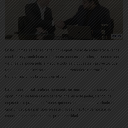
En las últimas semanas he tenido la oportunidad de entrevistar a varios
candidatos y candidatas a diferentes puestos judiciales, el conocer sus
visiones del poder judicial y sobre todo las propuestas y proyectos que
representan, me invitan a pensar en una verdadera renovación y
transformación de la justicia en el país.
La elección judicial también representa en muchos de los casos una
oportunidad de tener relevo generacional en este poder, siendo los
aspirantes a juzgadores jóvenes quienes no han desaprovechado la
oportunidad para participar en este proceso inédito y demostrar su
capacidad pero sobre todo su profesionalidad.