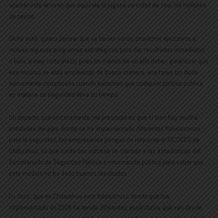
aportar este recurso que equivale la jugosa cantidad de casi mil millones
de pesos.
Dicho esto, quiero pensar que ya tienen varios proyectos ejecutivos e
incluso algunas programas estratégicos para dar resultados inmediatos
o bien, a muy corto plazo; pues en menos de un año deben garantizar que
ese recurso se está empleando de buena manera, una tarea sin duda
sumamente complicada cuando sabemos que cualquier política pública
en materia de seguridad lleva su tiempo.
Un aspecto que sinceramente me preocupa es que si bien hay mucha
entidades del país donde se ha implementado diferentes fideicomisos
para la seguridad, los empresarios pongan de referente el FICOSEG de
Chihuahua, ya que basta con echarse un clavado a las estadísticas del
Secretariado de Seguridad Pública e información pública para saber que
este modelo no ha dado buenos resultados.
Es decir, que en Chihuahua este fideicomiso desde que fue
implementado en 2008 ha tenido diferentes escándalos que van desde