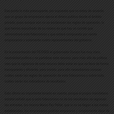
Ese punto lo más preocupante, por supuesto que no estoy de acuerdo
que un grupo de empresario ejerza el dinero publica desde el ámbito
privado, pues aunque aún no se esclarecen las reglas de operación, lo
que hemos escuchado de su vocero es que hay un comité que
administrará este fideicomiso y que estará compuesto por veinte
empresarios y solamente cuatro representantes del gobierno.
En la presentación del FICOSEG el gobernador Durazo fue muy claro,
neutralidad política y no partidizar este recurso, pero más allá de política
creo que la vigilancia de este recurso debe estar en que se lleve de forma
transparente y eficiente, pero insisto, para ello necesitamos conocer
cuáles serán las reglas de operación de este fideicomiso y sobre todo,
cuáles serán los indicadores de resultados.
Esto último es importante tenerlo en cuenta, porque el propio mandatario
estatal señaló que si este fideicomiso no da los resultados se regresan
las entradas, los mismo Marco Paz Pellat, que si no se llegan a las metas
establecidas, los empresarios podrían ampararse y simplemente dejar de