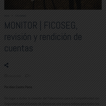
Home
COLUMNAS
MONITOR | FICOSEG,
revisión y rendición de
cuentas
mayo 19, 2025
0
Por Alan Castro Parra
Sin lugar a dudas la creación del Fideicomiso para la Competitividad con
Seguridad para el Estado de Sonora es una buena noticia para todos los