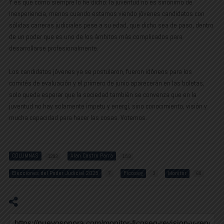
Y es que como siempre lo he dicho: la juventud no es sinónimo de
inexperiencia, menos cuando estamos viendo jóvenes candidatos con
sólidas carreras judiciales pese a su edad, que dicho sea de paso, dentro
de un poder que es uno de los ámbitos más complicados para
desarrollarse profesionalmente.
Los candidatos jóvenes ya se postularon, fueron idóneos para los
comités de evaluación y el primero de junio aparecerán en las boletas,
solo queda esperar que la sociedad también se convenza que en la
juventud no hay solamente ímpetu y energí, sino conocimiento, visión y
mucha capacidad para hacer las cosas. Votemos.
COLUMNAS
Alan Castro Parra
1293
159
Elecciones del Poder Judicial 2025
Ficoseg
Monitor
7
3
60