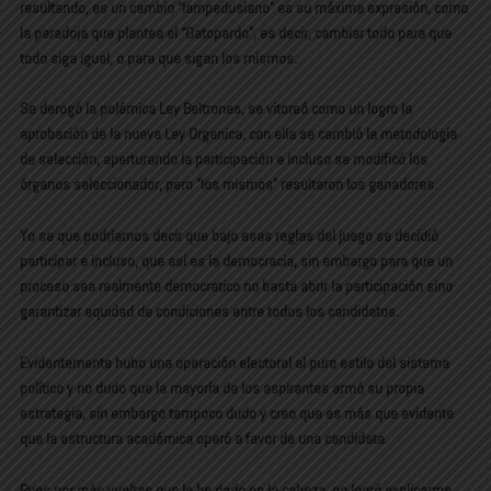
resultando, es un cambio “lampedusiano” es su máxima expresión, como
la paradoja que plantea el “Gatopardo”, es decir, cambiar todo para que
todo siga igual, o para que sigan los mismos.
Se derogó la polémica Ley Beltrones, se vitoreó como un logro la
aprobación de la nueva Ley Organica, con ella se cambió la metodología
de selección, aperturando la participación e incluso se modificó los
órganos seleccionador, pero “los mismos” resultaron los ganadores.
Yo se que podríamos decir que bajo esas reglas del juego se decidió
participar e incluso, que así es la democracia, sin embargo para que un
proceso sea realmente democratico no basta abrir la participación sino
garantizar equidad de condiciones entre todos los candidatos.
Evidentemente hubo una operación electoral al puro estilo del sistema
político y no dudo que la mayoría de los aspirantes armó su propia
estrategia, sin embargo tampoco dudo y creo que es más que evidente
que la estructura académica operó a favor de una candidata.
Pues por más vueltas que le he dado en la cabeza, no logró explicarme