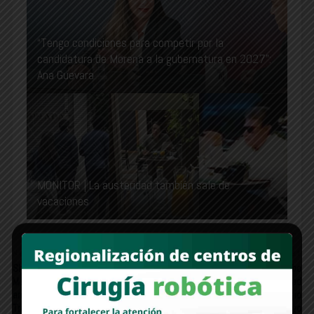
“Tengo condiciones para competir por la
candidatura de Morena a la gubernatura en 2027”:
Ana Guevara
MONITOR | La austeridad también sale de
vacaciones
Newer Post
Older Post
Sheinbaum apuesta por el “Plan
“Con “Jóvenes Sonorenses rumbo
México” para blindar la economía
a Taiwán” la movilidad
ante el nuevo proteccionismo de
internacional ya no es un privilegio
Trump
exclusivo de unos cuantos”: Diago