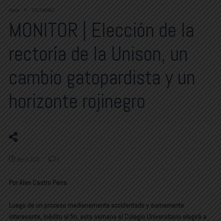
Home
COLUMNAS
MONITOR | Elección de la
rectoría de la Unison, un
cambio gatopardista y un
horizonte rojinegro
abril 4, 2025
0
Por Alan Castro Parra
Luego de un proceso medianamente accidentado y sumamente
interesante, inédito al fin, esta semana el Colegio Universitario elegirá a