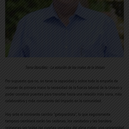
Temo González.- La solución de los males de la Unison
Por supuesto que no, es tener la capacidad y sobre todo la empatía de
conocer de primera mano la necesidad de la fuerza laboral de la Unison y
poder construir puentes para transitar hacia una relación más sana, más
colaborativa y más consciente del impacto en la comunidad.
Hoy ante el inminente cambio “gatopardista”, lo que seguramente
tampoco cambiará serán las cadenas, los candados y las bandera
rojinegras por todas las puertas cerradas del alma mater, una universidad