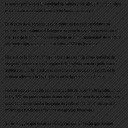
la nueva rectora de la Universidad de Sonora y con ello, el futuro del alma
mater frente a un futuro incierto y un horizonte rojinegro.
En el inicio de la semana pasada cuatro de los seis candidatos se
reunieron para exhortar al Colegio a respetar lo que ellos consideran el
mensaje de la comunidad universitaria de la “no continuidad” de la actual
administración, al obtener entre todos el 60% de los votos.
Más allá de la incongruencia y la burla de clasificar como “patadas de
ahogado”, considero que lo expuesto la pretérita semana pudo haber
significado un último esfuerzo conjunto para rescatar el espíritu de la
reciente reforma a la Ley Orgánica de la Universidad de Sonora.
Pues si algo se buscaba con la derogación de la Ley 4 y la aprobación de
la Ley 169, era precisamente democratizar el proceso de selección, pero
sobre todo desenquistar los grupo de poder al interior del alma mater,
mismo que funcionan a favor de sus propios intereses.
Sin embargo lo que estamos viendo y es casi un hecho que termine