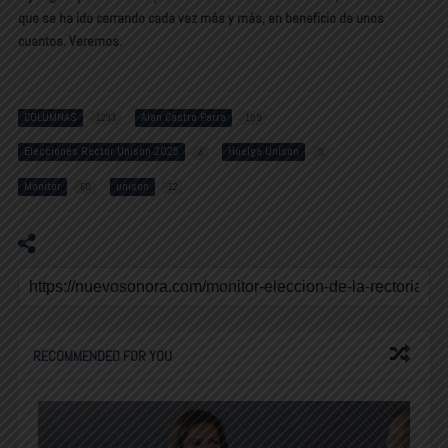
que se ha ido cerrando cada vez más y más, en beneficio de unos
cuantos. Veremos.
COLUMNAS
Alan Castro Parra
1293
159
Elecciones Rector Unison 2025
Huelga Unison
4
3
Monitor
unison
60
12
RECOMMENDED FOR YOU