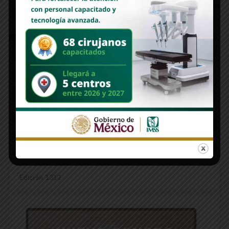
Alberto Avilés
COMMENTS
FACEBOOK:
WORDPRESS:
0
DISQUS:
Deja un comentario
Lo siento, debes estar
conectado
para publicar un comentario.
Edición 1312