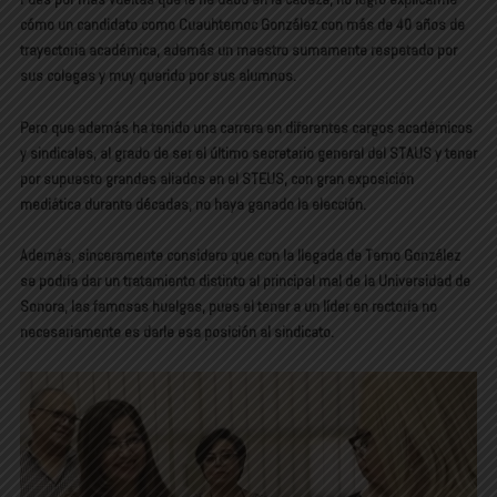
cómo un candidato como Cuauhtemoc González con más de 40 años de
trayectoria académica, además un maestro sumamente respetado por
sus colegas y muy querido por sus alumnos.
Pero que además ha tenido una carrera en diferentes cargos académicos
y sindicales, al grado de ser el último secretario general del STAUS y tener
por supuesto grandes aliados en el STEUS, con gran exposición
mediática durante décadas, no haya ganado la elección.
Además, sinceramente considero que con la llegada de Temo González
se podría dar un tratamiento distinto al principal mal de la Universidad de
Sonora, las famosas huelgas, pues el tener a un líder en rectoría no
necesariamente es darle esa posición al sindicato.