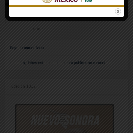
COMMENTS
FACEBOOK:
WORDPRESS:
0
DISQUS:
Deja un comentario
Lo siento, debes estar
conectado
para publicar un comentario.
Edición 1312