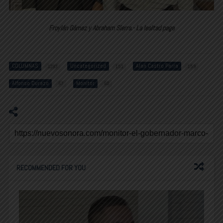
Froylán Gámez y Abraham Sierra.- La lealtad paga
COLUMNAS
Uncategorized
Alan Castro Parra
1293
151
159
Alfonso Durazo
Monitor
67
60
RECOMMENDED FOR YOU