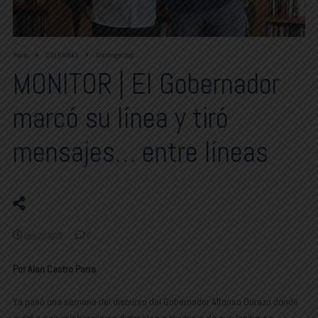
Home
COLUMNAS
Uncategorized
MONITOR | El Gobernador
marcó su línea y tiró
mensajes… entre líneas
junio 20, 2025
0
Por Alan Castro Parra
Ya pasó una semana del discurso del Gobernador Alfonso Durazo donde