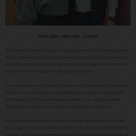
Célida López y Manu Cañez.- La cuerda
Sin duda el Gobernador marcó su línea, pero también tiró mensajes entre
líneas, como la solicitud a su equipo de lealtad sin fisuras, pues aunque
pareciera un mensaje claro lo que realmente se puede interpretar es que
es que ha existido traiciones y pérdida de confianza.
Por supuesto que el Gobernador Durazo a estas alturas del partido sabe
muy bien con quién cuenta y con quienes no, y aunque el mensaje fue
para todas y todos los funcionarios de primer nivel, creo que llevaba
dedicatoria para algunas secretarias y secretarios en especial.
Y es que es entendible el manotazo a la mesa del ejecutivo, no puedes
echar a perder cuatro años de un proyecto transformador por ambiciones
vulgares, si hasta el momento las cosas se han hecho correctamente es