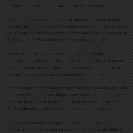
sumamente importante no distraerse rumbo a la recta final.
Está claro, Alfonso Durazo quieres ser el mejor gobernador en la historia
de Sonora, pero no lo podrá ser si su equipo de trabajo no hace las cosas
bien, ahi vemos el caso de los últimos dos gobernadores, quienes por ser
permisivos y subordinar el poder, perdieron hasta su prestigio.
Lo dicho, dicho está… faltan tres meses para el cuarto informe de
gobierno y el mandatario estatal ya marcó su línea de trabajo, el que no
esté alineado que se vaya preparando para ser sustituido, aunque ha
decir verdad, se dice que varios ya se encuentran en la mira.
Y mientras algunos se tambalean y equilibran en la cuerda floja, la cuerda
siempre se rompe por lo más delgado, como al parecer sucedió el pasado
jueves con la renuncia de Manu Cañez a la dirección del Instituto de Becas
y Crédito Educativo, donde venía haciendo un excelente trabajo.
Por azares del destino tuve la oportunidad de ver las firmas del
nombramiento como encargado de despacho del instituto del talentoso