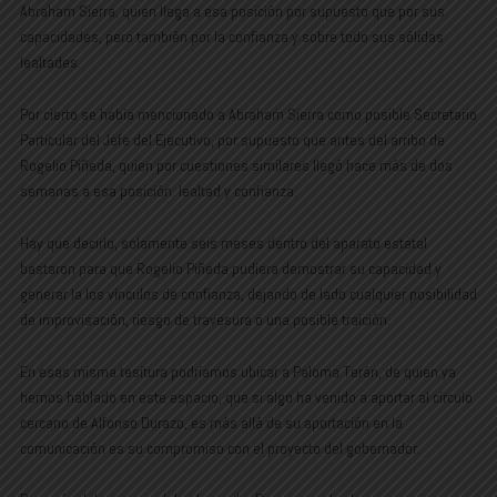
Abraham Sierra, quien llega a esa posición por supuesto que por sus
capacidades, pero también por la confianza y sobre todo sus sólidas
lealtades.
Por cierto se había mencionado a Abraham Sierra como posible Secretario
Particular del Jefe del Ejecutivo, por supuesto que antes del arribo de
Rogelio Piñeda, quien por cuestiones similares llegó hace más de dos
semanas a esa posición: lealtad y confianza.
Hay que decirlo, solamente seis meses dentro del aparato estatal
bastaron para que Rogelio Piñeda pudiera demostrar su capacidad y
generar la los vínculos de confianza, dejando de lado cualquier posibilidad
de improvisación, riesgo de travesura o una posible traición.
En esas misma tesitura podríamos ubicar a Paloma Terán, de quien ya
hemos hablado en este espacio, que si algo ha venido a aportar al círculo
cercano de Alfonso Durazo, es más allá de su aportación en la
comunicación es su compromiso con el proyecto del gobernador.