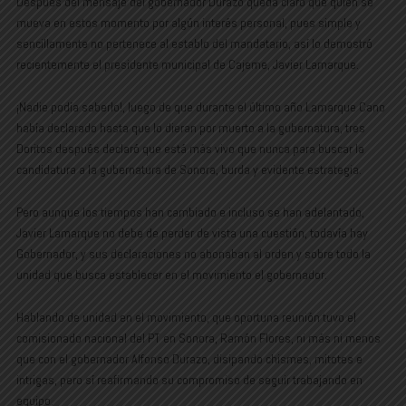
Después del mensaje del gobernador Durazo queda claro que quien se
mueva en estos momento por algún interés personal, pues simple y
sencillamente no pertenece al establo del mandatario, así lo demostró
recientemente el presidente municipal de Cajeme, Javier Lamarque.
¡Nadie podía saberlo!, luego de que durante el último año Lamarque Cano
había declarado hasta que lo dieran por muerto a la gubernatura, tres
Doritos después declaró que está más vivo que nunca para buscar la
candidatura a la gubernatura de Sonora, burda y evidente estrategia.
Pero aunque los tiempos han cambiado e incluso se han adelantado,
Javier Lamarque no debe de perder de vista una cuestión, todavía hay
Gobernador, y sus declaraciones no abonaban al orden y sobre todo la
unidad que busca establecer en el movimiento el gobernador.
Hablando de unidad en el movimiento, que oportuna reunión tuvo el
comisionado nacional del PT en Sonora, Ramón Flores, ni más ni menos
que con el gobernador Alfonso Durazo, disipando chismes, mitotes e
intrigas, pero sí reafirmando su compromiso de seguir trabajando en
equipo.