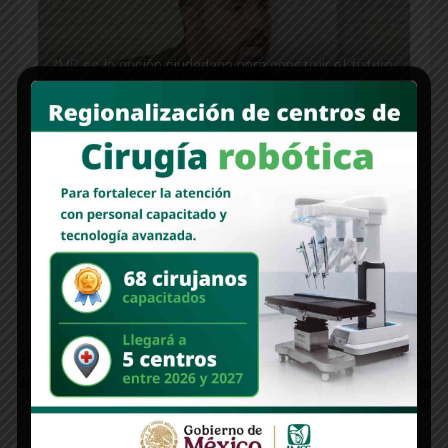
“MC es la opción ciudadana para construir el futuro
de Hermosillo”: Rogelio Cota
Estoy lista para buscar la candidatura de Morena,
me siento la más capacitada”: Célida López
Newer Post
Older Post
ESTAS LÍNEAS | Otorgan posesión
Se lleva a cabo la Primera
del predio “Las Tinajas”
Circunscripción del PT en Baja
California Sur