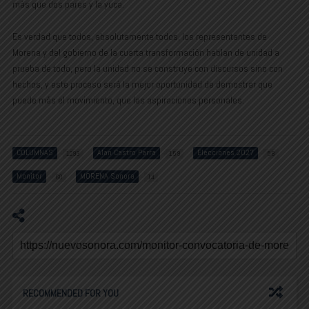
más que dos pares y la yuca.
Es verdad que todos, absolutamente todos, los representantes de
Morena y del gobierno de la cuarta transformación hablan de unidad a
prueba de todo, pero la unidad no se construye con discursos sino con
hechos, y este proceso será la mejor oportunidad de demostrar que
puede más el movimiento, que las aspiraciones personales.
COLUMNAS
Alan Castro Parra
Elecciones 2027
1293
159
58
Monitor
MORENA Sonora
60
14
RECOMMENDED FOR YOU