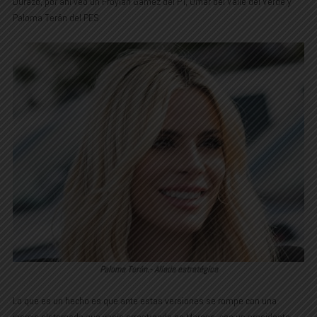
Durazo, por ahí veo un Froylan Gámez del PT, Omar del Valle del Verde y
Paloma Terán del PES.
Paloma Terán.- Aliada estratégica
Lo que es un hecho es que ante estas versiones se rompe con una