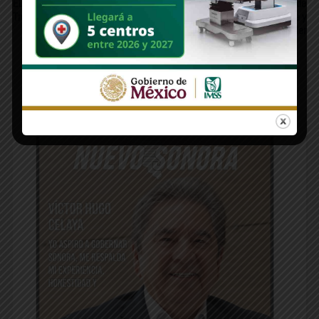
EDITORIAL | La línea abierta con
PILAR POLÍTICO | ¿El retorno de
Trump y la línea roja de México
Celida López? Entre la conjetura y
la aritmética del poder
Edición 1312