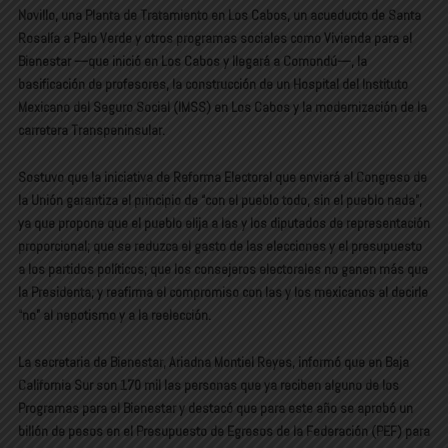
Novillo, una Planta de Tratamiento en Los Cabos, un acueducto de Santa
Rosalía a Palo Verde y otros programas sociales como Vivienda para el
Bienestar —que inició en Los Cabos y llegará a Comondú—, la
basificación de profesores, la construcción de un Hospital del Instituto
Mexicano del Seguro Social (IMSS) en Los Cabos y la modernización de la
carretera Transpeninsular.
Sostuvo que la iniciativa de Reforma Electoral que enviará al Congreso de
la Unión garantiza el principio de “con el pueblo todo, sin el pueblo nada”,
ya que propone que el pueblo elija a las y los diputados de representación
proporcional; que se reduzca el gasto de las elecciones y el presupuesto
a los partidos políticos; que los consejeros electorales no ganen más que
la Presidenta; y reafirma el compromiso con las y los mexicanos al decirle
“no” al nepotismo y a la reelección.
La secretaria de Bienestar, Ariadna Montiel Reyes, informó que en Baja
California Sur son 170 mil las personas que ya reciben alguno de los
Programas para el Bienestar y destacó que para este año se aprobó un
billón de pesos en el Presupuesto de Egresos de la Federación (PEF) para