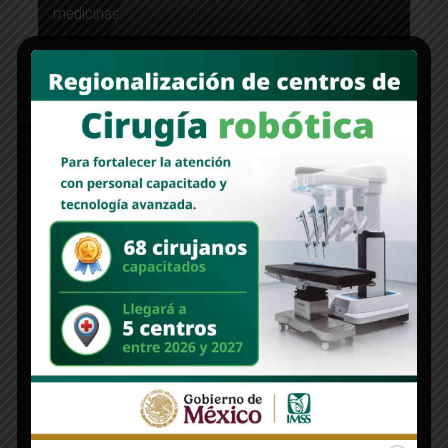
medicinas
Newer Post
Older Post
“Tengo condiciones para competir
Apertura del Servicio Militar
por la candidatura de Morena a la
Nacional 2026 en Agua Prieta
gubernatura en 2027”: Ana
Guevara
Edición 1312