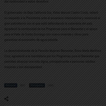
dar continuidad a estos derechos.
El gobernador de Baja California Sur, Víctor Manuel Castro Cosío, reiteró
su respaldo a la Presidenta ante el escenario internacional y reconoció el
gran patriotismo con el que está defendiendo la soberanía del país.
Agradeció la continuidad de los Programas para el Bienestar y el apoyo
para el Valle de Santo Domingo con nueva vivienda y obras para
garantizar el suministro de agua potable.
La derechohabiente de la Pensión Mujeres Bienestar, Rosa María Martínez
Cruz, agradeció a la mandataria por los Programas para el Bienestar que
permiten alcanzar una vida digna, principalmente a personas adultas
mayores y con discapacidad.
Nacional
Principales
803
1485