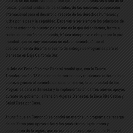
pacífica de las controversias; proscripción de las amenazas o uso de la
fuerza; igualdad jurídica de los Estados, de las naciones; cooperación
internacional para el desarrollo; respeto de los derechos humanos; y
lucha por la paz y la seguridad. Esos van a ser siempre los principios de
política exterior de nuestro país y eso es lo que defendemos, frente a
cualquier situación en el mundo, México siempre va a abogar por la paz
mundial, que es muy necesaria en estos momentos”, fue el
posicionamiento durante el evento de entrega de Programas para el
Bienestar en Baja California Sur.
La Jefa del Poder Ejecutivo Federal resaltó que, con la Cuarta
Transformación, 13.5 millones de mexicanas y mexicanos salieron de la
pobreza gracias al aumento del salario mínimo, la continuidad de los
Programas para el Bienestar y la implementación de tres nuevos apoyos
durante su gobierno: la Pensión Mujeres Bienestar, la Beca Rita Cetina y
Salud Casa por Casa.
Anunció que en Comondú se pondrá en marcha un programa de recarga
de acuíferos para apoyar a las y los productores, agricultores y
pescadores de la región; que se suma a la construcción de la Presa el