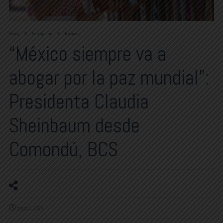
Home
Principales
Nacional
“México siempre va a
abogar por la paz mundial”:
Presidenta Claudia
Sheinbaum desde
Comondú, BCS
marzo 1, 2026