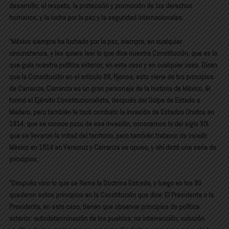
desarrollo; el respeto, la protección y promoción de los derechos
humanos; y la lucha por la paz y la seguridad internacionales.
“México siempre ha luchado por la paz, siempre, en cualquier
circunstancia, y les quiero leer lo que dice nuestra Constitución, que es lo
que guía nuestra política exterior, en este caso y en cualquier caso. Dicen
que la Constitución en el artículo 89, fíjense, esto viene de los principios
de Carranza, Carranza es un gran personaje de la historia de México, él
formó el Ejército Constitucionalista, después del Golpe de Estado a
Madero, pero también le tocó combatir la invasión de Estados Unidos en
1914, que se conoce poco de esa invasión, conocemos la del siglo XIX
que se llevaron la mitad del territorio, pero también trataron de invadir
México en 1914 en Veracruz y Carranza se opuso, y ahí dictó una serie de
principios.
“Después vino lo que se llama la Doctrina Estrada, y luego en los 80
quedaron estos principios en la Constitución que dice: El Presidente o la
Presidenta, en este caso, tienen que observar principios de política
exterior: autodeterminación de los pueblos; no intervención; solución