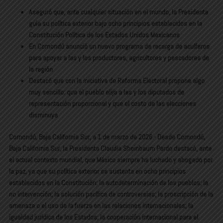
Aseguró que, ante cualquier situación en el mundo, la Presidenta
guía su política exterior bajo ocho principios establecidos en la
Constitución Política de los Estados Unidos Mexicanos
En Comondú anunció un nuevo programa de recarga de acuíferos
para apoyar a las y los productores, agricultores y pescadores de
la región
Destacó que con la iniciativa de Reforma Electoral propone algo
muy sencillo: que el pueblo elija a las y los diputados de
representación proporcional y que el costo de las elecciones
disminuya
Comondú, Baja California Sur, a 1 de marzo de 2026.- Desde Comondú,
Baja California Sur, la Presidenta Claudia Sheinbaum Pardo destacó, ante
el actual contexto mundial, que México siempre ha luchado y abogado por
la paz, ya que su política exterior se sustenta en ocho principios
establecidos en la Constitución: la autodeterminación de los pueblos; la
no intervención; la solución pacífica de controversias; la proscripción de la
amenaza o el uso de la fuerza en las relaciones internacionales; la
igualdad jurídica de los Estados; la cooperación internacional para el