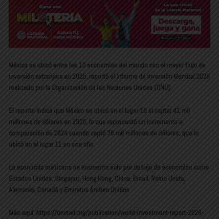
México se ubicó entre las 10 economías del mundo con el mayor flujo de
inversión extranjera en 2025, reportó el Informe de Inversión Mundial 2026
realizado por la Organización de las Naciones Unidas (ONU).
El reporte indica que México se ubicó en el lugar 10 al captar 41 mil
millones de dólares en 2025, lo que representó un incremento a
comparación de 2024 cuando captó 38 mil millones de dólares, que lo
ubicó en el lugar 11 en ese año.
La economía mexicana se encuentra solo por debajo de economías como
Estados Unidos, Singapur, Hong Kong, China, Brasil, Reino Unido,
Alemania, Canadá y Emiratos Árabes Unidos.
Más aquí: https://unctad.org/publication/world-investment-report-2026-