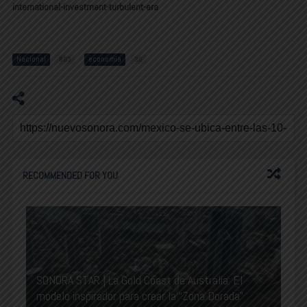
international-investment-turbulent-era
Nacional
economía
803
30
RECOMMENDED FOR YOU
SONORA STAR | La Gold Coast de Australia: El
modelo inspirador para crear la “Zona Dorada”