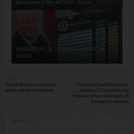
Mexicana en el Mar de Cortés, Sonora
SONORA STAR | DE LOS PLANES A LA ACCIÓN:
MÉXICO…
Newer Post
Older Post
Claudia Sheinbaum mantiene
Presidenta Claudia Sheinbaum
amplio aval de la ciudadanía
presenta 12 indicadores que
muestran el buen desempeño de
la economía mexicana
Edición 1312