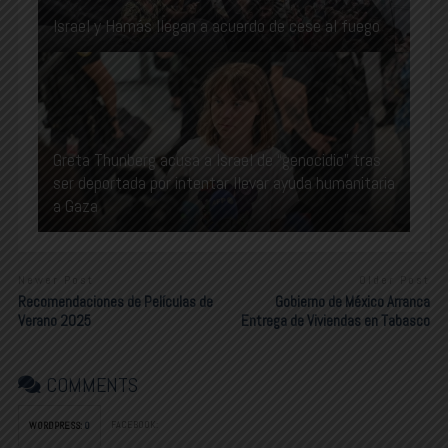
Israel y Hamás llegan a acuerdo de cese al fuego
Greta Thunberg acusa a Israel de “genocidio” tras
ser deportada por intentar llevar ayuda humanitaria
a Gaza
Newer Post
Older Post
Recomendaciones de Películas de
Gobierno de México Arranca
Verano 2025
Entrega de Viviendas en Tabasco
COMMENTS
FACEBOOK:
WORDPRESS:
0