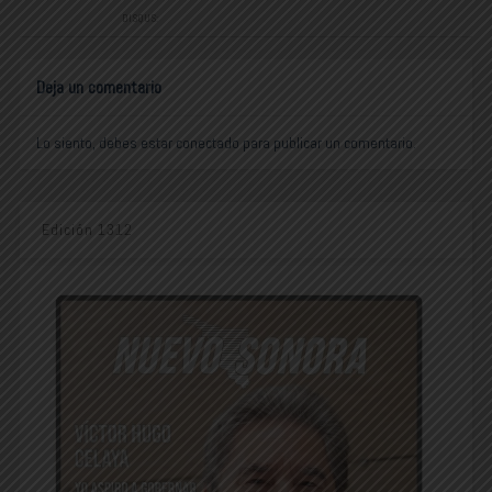
DISQUS:
Deja un comentario
Lo siento, debes estar
conectado
para publicar un comentario.
Edición 1312