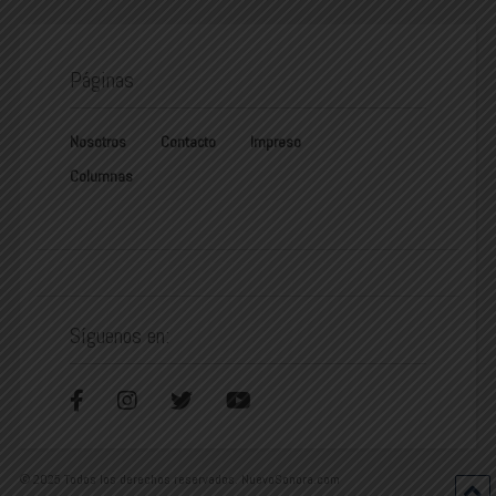
Páginas
Nosotros
Contacto
Impreso
Columnas
Síguenos en:
© 2025 Todos los derechos reservados. NuevoSonora.com