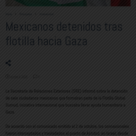
Home
Principales
Internacional
Mexicanos detenidos tras
flotilla hacia Gaza
octubre 4, 2025
0
La Secretaría de Relaciones Exteriores (SRE) informó sobre la detención
de seis ciudadanos mexicanos que formaban parte de la Flotilla Global
Sumud, iniciativa internacional que buscaba llevar ayuda humanitaria a
Gaza.
De acuerdo con el comunicado emitido el 2 de octubre, los connacionales
fueron interceptados y trasladados al puerto de Ashdod, en Israel, desde