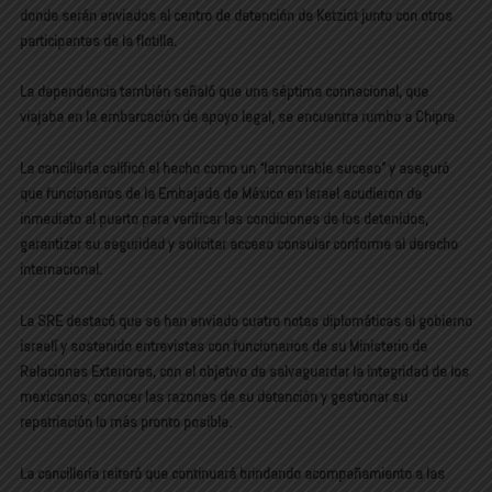
donde serán enviados al centro de detención de Ketziot junto con otros
participantes de la flotilla.
La dependencia también señaló que una séptima connacional, que
viajaba en la embarcación de apoyo legal, se encuentra rumbo a Chipre.
La cancillería calificó el hecho como un “lamentable suceso” y aseguró
que funcionarios de la Embajada de México en Israel acudieron de
inmediato al puerto para verificar las condiciones de los detenidos,
garantizar su seguridad y solicitar acceso consular conforme al derecho
internacional.
La SRE destacó que se han enviado cuatro notas diplomáticas al gobierno
israelí y sostenido entrevistas con funcionarios de su Ministerio de
Relaciones Exteriores, con el objetivo de salvaguardar la integridad de los
mexicanos, conocer las razones de su detención y gestionar su
repatriación lo más pronto posible.
La cancillería reiteró que continuará brindando acompañamiento a las