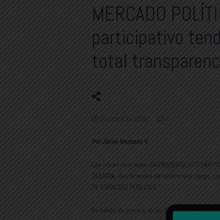
MERCADO POLÍTIC
participativo ten
total transparenc
diciembre 15, 2025
0
Por Javier Mercado V.
Las obras derivadas del PRESUPUESTO PARTIC
QUIJADA, desde antes de asumir ese cargo,
DE ESPACIOS PÚBLICOS.
En rueda de prensa, el Lic. RODOLFO RASCÓN, D