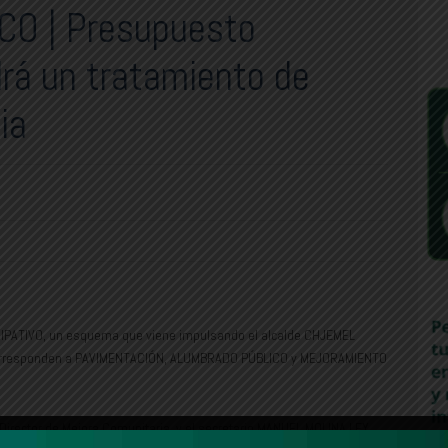
O | Presupuesto
drá un tratamiento de
ia
IPATIVO, un esquema que viene impulsando el alcalde CHJEMEL
 corresponden a PAVIMENTACIÓN, ALUMBRADO PÚBLICO y MEJORAMIENTO
irector de Mejora Comunitaria, y el secretario MANUEL MOLINA LEY,