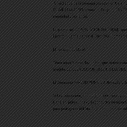
A mediados de la semana pasada, en Ceremoni
QUIJADA LAMADRID, arrancó el Programa INVIER
seguridad y vigilancia.
Un muy amplio OPERATIVO DE SEGURIDAD, que in
Ejército, Guardia Nacional ,Cruz Roja, Bomberos
El mensaje es claro!.
Tener unas fiestas Navideñas, que transcurran
medida, del BUEN COMPORTAMIENTO DEL CIUD
El Comisario MARCUIS VIONICIUS ORNELAS QUEZA
“A los ciudadanos, les pedimos que nos ayu
Manejen, pidan un taxi, un conductor designado
para protegerse del frio. Estén atentos a los 