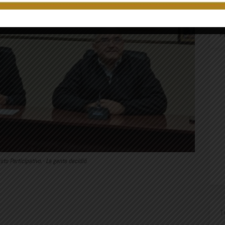
P
to Participativo.- La gente decidió
T