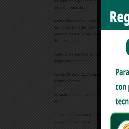
presentaron a grosso modo, los resultados de
por los vecinos de las diferentes colonias de la
Ambos funcionarios, coincidieron en que , da
del alcalde CHJEMEL QUIJADA, estas obras se l
proyecto, estará a cargo de un Comité Evaluad
de la comunidad.
Participaron Hombres, Mujeres, instituciones 
grupos muy completos.
Fueron 28 foros, 2117 propuestas evaluadas, 1
estatal y federal.
Se analizaron 6630 votos en las urnas, y se r
obvio.
La comunidad necesita, demanda y merece, mejor
ciudad un mejor rostro.