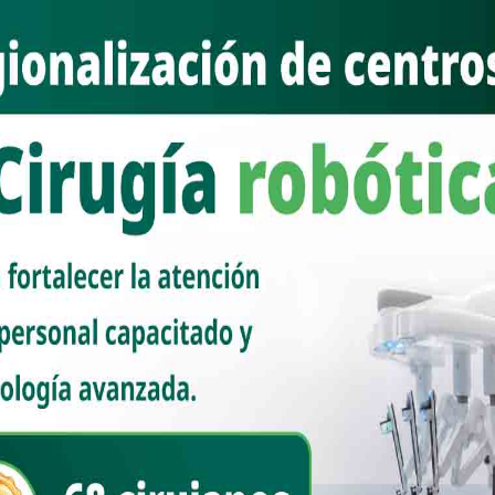
l proceso, y las votaciones, emergiendo esas prioridades marcadas
 ciudad.
da la esencia de HONESTIDAD , CAPACIDAD y PROBIDAD a toda prueba
levarán a cabo en los tiempos definidos, y la supervisión de cada
or previamente integrado por representantes de todos los sectores
religiosas, comunidades rurales, empresarios comerciantes, maestros,
164 del ámbito municipal, y 846 de paso a gestión con los gobiernos
eportan 107 votos nulos. La PAVIMENTACIÓN fue la más votada, era
es calles, una reducción significativa del polvo y que se dé a la