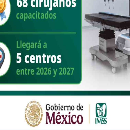
ó con los funcionarios involucrados en este proceso, y les solicitó
el menor titubeo , en un término de por lo menos seis meses, se
gente DECIDIÓ.
ró que , exigido por el alcalde, todo este proceso se llevará a cabo
o de que se apliquen criterios que riñan con la ilegalidad o la
ompleta, tanto dentro del ámbito administrativo, como del exterior,
tes para que todo transcurra como se han comprometido.