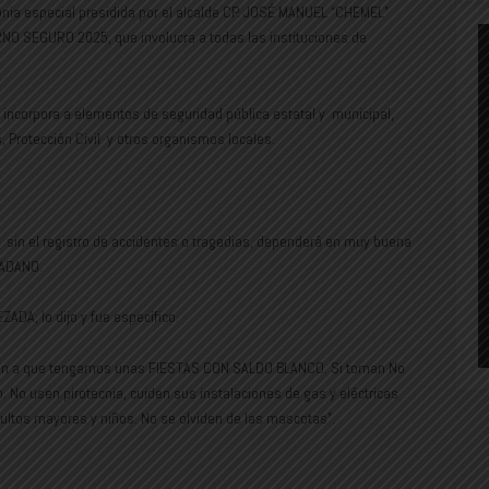
a especial presidida por el alcalde CP. JOSÉ MANUEL “CHEMEL”
NO SEGURO 2025, que involucra a todas las instituciones de
corpora a elementos de seguridad pública estatal y municipal,
, Protección Civil y otros organismos locales.
 sin el registro de accidentes o tragedias, dependerá en muy buena
ADANO.
DA, lo dijo y fue específico.
den a que tengamos unas FIESTAS CON SALDO BLANCO. Si toman No
. No usen pirotecnia, cuiden sus instalaciones de gas y eléctricas
adultos mayores y niños. No se olviden de las mascotas”.