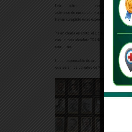
Extraoficialmente, supimos, que el alcalde habl
activarse de inmediato, y a efecto de que sin 
hayan cumplido esas expectativas,. Porque la 
Ya en charla en corto, el Lic. MOLINA LEY, asegu
con la más absoluta TRANSPARENCIA, no hay mod
corrupción.
Cada responsable de área, tendrá supervisión c
que serán los Comités de Vecinos los vigilan