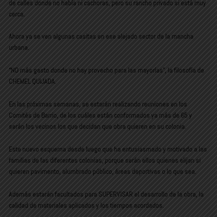
de calles donde no había ni cachoras, pero su rancho privado si está muy
cerca.
Ahora ya se ven algunas casitas en ese alejado sector de la mancha
urbana.
“NO más gasto donde no hay provecho para las mayorías”, la filosofía de
CHEMEL QUIJADA.
En las próximas semanas, se estarán realizando reuniones en los
Comités de Barrio, de los cuáles están conformados ya más de 65 y
serán los vecinos los que decidan que obra quieren en su colonia.
Este nuevo esquema desde luego que ha entusiasmado y motivado a las
familias de las diferentes colonias, porque serán ellos quienes elijan si
quieren pavimento, alumbrado público, áreas deportivas o lo que sea.
Además estarán facultados para SUPERVISAR el desarrollo de la obra, la
calidad de materiales aplicados y los tiempos acordados.