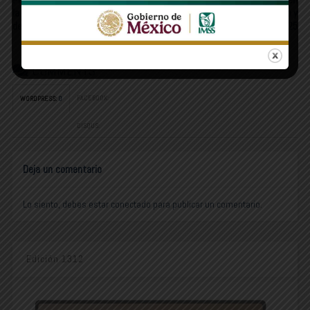
la negación de una alianza y el eco
Crucero por México y
del “Sonorense”
Latinoamérica: Guía Total 2025
COMMENTS
FACEBOOK:
WORDPRESS:
0
DISQUS:
Deja un comentario
Lo siento, debes estar
conectado
para publicar un comentario.
Edición 1312