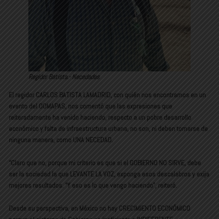
Regidor Batista.- Necedades
El regidor CARLOS BATISTA LAMADRID, con quién nos encontramos en un
evento del OOMAPAS, nos comentó que las expresiones que
reiteradamente ha venido haciendo, respecto a un pobre desarrollo
económico y falta de infraestructura urbana, no son, ni deben tomarse de
ninguna manera, como UNA NECEDAD.
“Claro que no, porque mi criterio es que si el GOBIERNO NO SIRVE, debe
ser la sociedad la que LEVANTE LA VOZ, exponga esos descalabros y exija
mejores resultados. “Y eso es lo que vengo haciendo”, reiteró.
Desde su perspectiva, en México no hay CRECIMIENTO ECONÓMICO