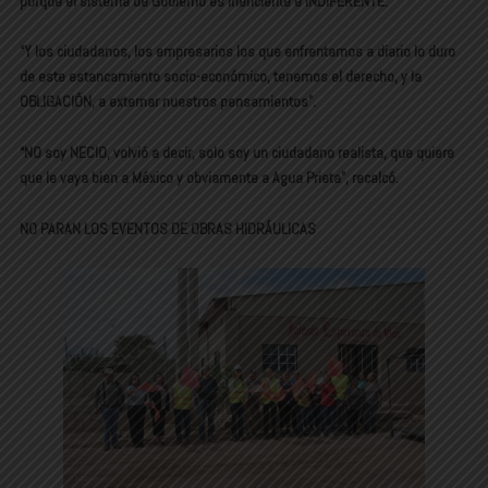
porque el sistema de Gobierno es ineficiente e INDIFERENTE.
“Y los ciudadanos, los empresarios los que enfrentamos a diario lo duro
de este estancamiento socio-económico, tenemos el derecho, y la
OBLIGACIÓN, a externar nuestros pensamientos”.
“NO soy NECIO, volvió a decir, solo soy un ciudadano realista, que quiere
que le vaya bien a México y obviamente a Agua Prieta”, recalcó.
NO PARAN LOS EVENTOS DE OBRAS HIDRÁULICAS