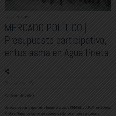
Home
COLUMNAS
MERCADO POLÍTICO |
Presupuesto participativo,
entusiasma en Agua Prieta
octubre 27, 2025
0
Por Javier Mercado V.
De acuerdo con lo que nos informó el alcalde CHEMEL QUIJADA, será Agua
Prieta el Segundo municipio sonorense donde empiece a operar el