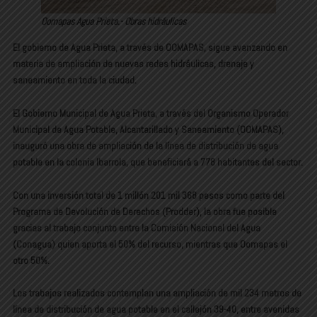
Oomapas Agua Prieta.- Obras hidráulicas
El gobierno de Agua Prieta, a través de OOMAPAS, sigue avanzando en
materia de ampliación de nuevas redes hidráulicas, drenaje y
saneamiento en toda la ciudad.
El Gobierno Municipal de Agua Prieta, a través del Organismo Operador
Municipal de Agua Potable, Alcantarillado y Saneamiento (OOMAPAS),
inauguró una obra de ampliación de la línea de distribución de agua
potable en la colonia Ibarrola, que beneficiará a 778 habitantes del sector.
Con una inversión total de 1 millón 201 mil 368 pesos como parte del
Programa de Devolución de Derechos (Prodder), la obra fue posible
gracias al trabajo conjunto entre la Comisión Nacional del Agua
(Conagua) quien aporta el 50% del recurso, mientras que Oomapas el
otro 50%.
Los trabajos realizados contemplan una ampliación de mil 234 metros de
línea de distribución de agua potable en el callejón 39-40, entre avenidas