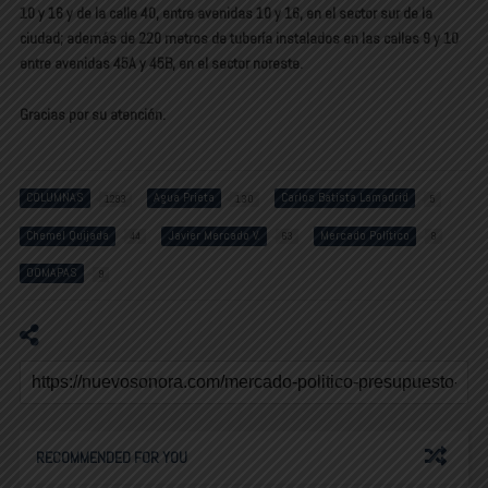
10 y 16 y de la calle 40, entre avenidas 10 y 16, en el sector sur de la
ciudad; además de 220 metros de tubería instalados en las calles 9 y 10
entre avenidas 45A y 45B, en el sector noreste.
Gracias por su atención.
COLUMNAS
Agua Prieta
Carlos Batista Lamadrid
1293
130
5
Chemel Quijada
Javier Mercado V.
Mercado Político
44
63
8
OOMAPAS
9
RECOMMENDED FOR YOU