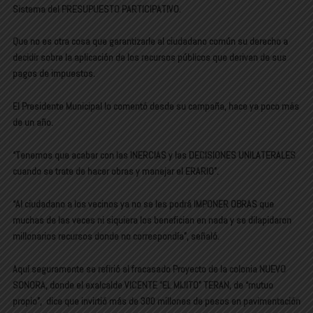
Sistema del PRESUPUESTO PARTICIPATIVO.
Que no es otra cosa que garantizarle al ciudadano común su derecho a
decidir sobre la aplicación de los recursos públicos que derivan de sus
pagos de impuestos.
El Presidente Municipal lo comentó desde su campaña, hace ya poco más
de un año.
“Tenemos que acabar con las INERCIAS y las DECISIONES UNILATERALES
cuando se trate de hacer obras y manejar el ERARIO”.
“Al ciudadano a los vecinos ya no se les podrá IMPONER OBRAS que
muchas de las veces ni siquiera los benefician en nada y se dilapidaron
millonarios recursos donde no correspondía”, señaló.
Aquí seguramente se refirió al fracasado Proyecto de la colonia NUEVO
SONORA, donde el exalcalde VICENTE “EL MIJITO” TERAN, de “mutuo
propio”, dice que invirtió más de 300 millones de pesos en pavimentación