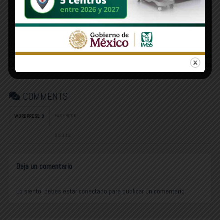
Prieta
Newer Post
Older Post
ESTAS LÍNEAS | El gobernador
SONORA STAR | Sonora-Arizona: La
Durazo fue a Estados Unidos
mega región del desierto
COMMENTS
FACEBOOK:
WORDPRESS:
0
DISQUS:
Deja un comentario
Lo siento, debes estar
conectado
para publicar un comentario.