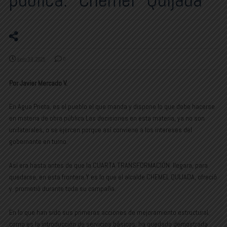
junio 30, 2025
0
Por Javier Mercado V.
En Agua Prieta, es el pueblo el que manda y dispone lo que debe hacerse
en materia de obra pública.Las decisiones en esta materia, ya no son
unilaterales, o se ejercen porque así conviene a los intereses del
gobernante en turno.
Así era hasta antes de que la CUARTA TRANSFORMACIÓN llegara, para
quedarse, en esta frontera.Y es lo que el alcalde CHEMEL QUIJADA, ofreció
y prometió durante toda su campaña.
En lo que han sido sus primeras acciones de mejoramiento estructural,
como es la introducción de servicios básicos, ha quedado demostrada