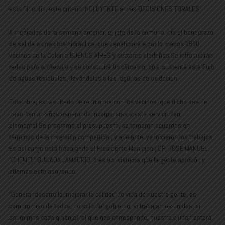
esta filosofía, este criterio INCLUYENTE en las DECISIONES TORALES.
A mediados de la semana anterior, el jefe de la comuna, dio el banderazo
de salida a una obra hidráulica, que beneficiará a por lo menos 1800
vecinos de la Colonia BUENOS AIRES y sectores aledaños.Se introducirán
redes para el drenaje y se construirá un cárcamo, que sustente este flujo
de aguas residuales, llevándolas a las lagunas de oxidación.
Esta obra, es resultado de reuniones con los vecinos, que dicho sea de
paso, tenían años esperando incorporarse a este servicio tan
elemental.Se programó el presupuesto, se tomaron acuerdos en
términos de la inversión compartida , y adelante, ya iniciaron los trabajos.
Es así como está trabajando el Presidente Municipal, CP,. JOSÉ MANUEL
“CHEMEL” QUIJADA LAMADRID. Y es un sistema que la gente aprobó , y
además está apoyando.
“Generar desarrollo, mejorar la calidad de vida de nuestra gente, es
compromiso de todos, no solo del gobierno, si trabajamos unidos, si
asumimos cada quién el rol que nos corresponde, nuestra ciudad estará