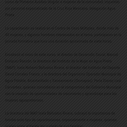
curso de Primeros Auxilios dirigido a mujeres de la comunidad, impartido
por personal especializado de la Cruz Roja Mexicana, delegación Agua
Prieta.
La capacitación se realizó en el Centro de Usos Múltiples, donde más de
40 mujeres, y algunos hombres interesados en el tema, participaron en la
jornada formativa que tuvo una duración aproximada de siete horas.
Encabezó el inicio de este curso, el director de Desarrollo Social, Marcial
Enríquez Rascón; la directora del Instituto de la Mujer en Agua Prieta
(IMAP), Isela Nohemí Bañuelos Rivera; el director del Instituto del Deporte,
David Corrales Franco; y la directora del Organismo Operador Municipal de
Agua Potable, Alcantarillado y Saneamiento (Oomapas), Perla Dianey Leal
Cervantes, quienes coincidieron en el compromiso del Gobierno Municipal
con la creación de oportunidades de crecimiento y aprendizaje para las
mujeres aguapretenses.
La directora del IMAP, Isela Bañuelos Rivera, subrayó la importancia de
brindar este tipo de capacitaciones, especialmente a mujeres, quienes
suelen estar al frente del cuidado de sus familias.