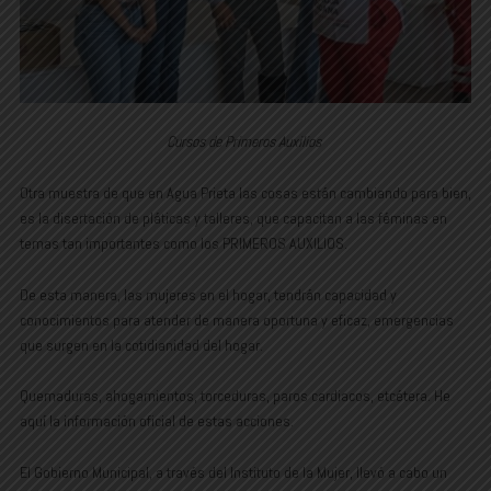
Cursos de Primeros Auxilios
Otra muestra de que en Agua Prieta las cosas están cambiando para bien,
es la disertación de pláticas y talleres, que capacitan a las féminas en
temas tan importantes como los PRIMEROS AUXILIOS.
De esta manera, las mujeres en el hogar, tendrán capacidad y
conocimientos para atender de manera oportuna y eficaz, emergencias
que surgen en la cotidianidad del hogar.
Quemaduras, ahogamientos, torceduras, paros cardiacos, etcétera. He
aquí la información oficial de estas acciones.
El Gobierno Municipal, a través del Instituto de la Mujer, llevó a cabo un