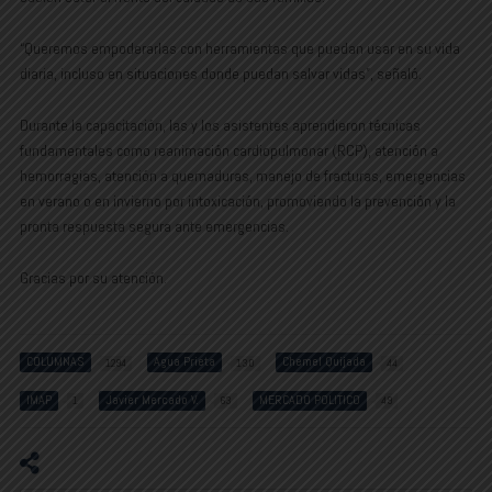
“Queremos empoderarlas con herramientas que puedan usar en su vida
diaria, incluso en situaciones donde puedan salvar vidas”, señaló.
Durante la capacitación, las y los asistentes aprendieron técnicas
fundamentales como reanimación cardiopulmonar (RCP), atención a
hemorragias, atención a quemaduras, manejo de fracturas, emergencias
en verano o en invierno por intoxicación, promoviendo la prevención y la
pronta respuesta segura ante emergencias.
Gracias por su atención.
COLUMNAS
Agua Prieta
Chemel Quijada
1294
130
44
IMAP
Javier Mercado V.
MERCADO POLITICO
1
63
49