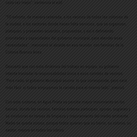
cada vez mejor”, sentencia el edil.
“YO exhorto, de manera reiterada, a los vecinos de todas las colonias de
la ciudad, a los sectores donde hacen falta servicios, que se organicen,
platiquen, y presenten acuerdos, propuestas, y así ir definiendo
prioridades y capacidades del gobierno municipal, para atender esas
necesidades” , mencionó el alcalde en esa reunión con familias de la
Colonia Buenos Aires.
Descartó que con esta dinámica del trabajo en equipo, su gobierno
intente trasladar la responsabilidad única a esos comités de vecinos:
“Para nada, el gobierno Municipal asume lo que corresponde, pero será
más fácil si todos empujamos la carreta para el mismo lado”, precisó.
Con este sistema, en Agua Prieta se percibe mayor movimiento en los
barrios, donde los vecinos, familias enteras participan, opinan, sugieren y
se involucran en tareas de limpieza y mejoramiento del medio ambiente.
Nadie se queda ocioso, porque todos quieren que su barrio, su colonia, su
sector, mejore en todos los rubros.