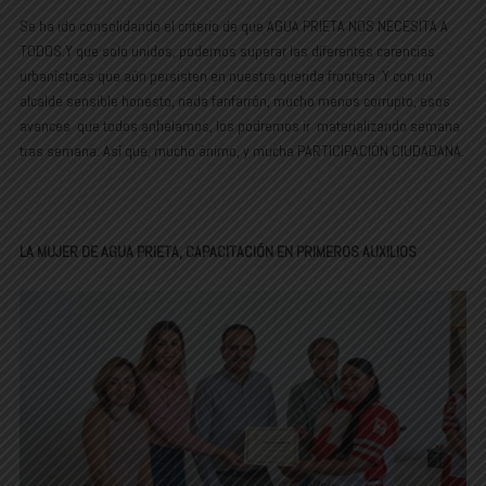
Se ha ido consolidando el criterio de que AGUA PRIETA NOS NECESITA A
TODOS.Y que solo unidos, podemos superar las diferentes carencias
urbanísticas que aún persisten en nuestra querida frontera. Y con un
alcalde sensible honesto, nada fanfarrón, mucho menos corrupto, esos
avances que todos anhelamos, los podremos ir materializando semana
tras semana. Así que, mucho ánimo, y mucha PARTICIPACIÓN CIUDADANA.
LA MUJER DE AGUA PRIETA, CAPACITACIÓN EN PRIMEROS AUXILIOS