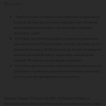
junio 27, 2026
⁠ ⁠“Significa también conservar el maíz nativo para no depender de
empresas de fuera que nos estén vendiendo lo que inventamos
las mexicanas y los mexicanos, eso quiere decir soberanía
alimentaria”, señaló
⁠ ⁠En Chiapas, hay 108 mil productoras y productores interesados
para conformar mil 675 comunidades milperas; se cuenta con 277
técnicos territoriales y mil 360 personas de Jóvenes Construyendo
el Futuro que brindarán apoyo y seguimiento, además se han
instalado 783 módulos de aprendizaje e innovación
⁠ ⁠Con este programa se brindan capacitaciones técnicas a las y los
productores, se distribuye apoyo para herramientas y maquinaria,
así como para dar valor agregado a sus cosechas
Pijijiapan, Chiapas, 27 de junio de 2026.- En Pijijiapan, Chiapas, la
Presidenta Claudia Sheinbaum Pardo resaltó que conservar el maíz nativo