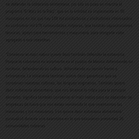
es defender la soberanía alimentaria; por ello se puso en marcha el
programa “El Maíz es la Raíz”, que en la entidad se implementa en 95
municipios en los que hay 108 mil productoras y productores interesados
en conformar mil 675 comunidades milperas, que tendrán capacitaciones
técnicas, apoyo para herramientas y maquinaria, para otorgarle valor
agregado a sus cosechas.
“Conservar el maíz nativo quiere decir también defender la soberanía.
Porque la soberanía no solamente es el pueblo de México defendiendo su
territorio, defendiendo su cultura, defendiendo su nación frente a
extranjeros. La soberanía también quiere decir garantizar que se
conserven nuestras culturas, las lenguas originarias. También quiere
decir soberanía alimentaria, que nos alcance la milpa para el principal
alimento, significa también conservar el maíz nativo para no depender de
empresas de fuera que nos estén vendiendo lo que inventamos las
mexicanas y los mexicanos. Eso quiere decir soberanía alimentaria”,
puntualizó durante una asamblea en la que estuvieron presentes 26
comunidades milperas