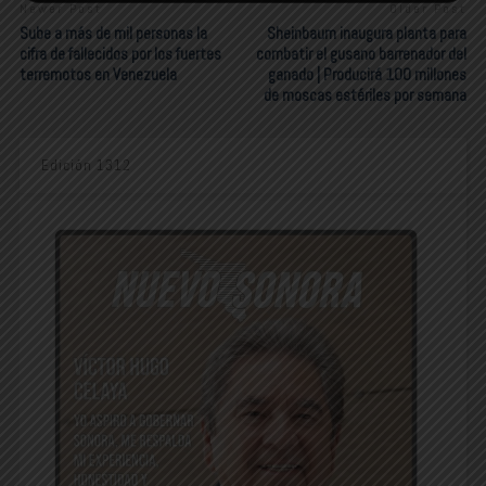
Newer Post
Older Post
Sube a más de mil personas la
Sheinbaum inaugura planta para
cifra de fallecidos por los fuertes
combatir el gusano barrenador del
terremotos en Venezuela
ganado | Producirá 100 millones
de moscas estériles por semana
Edición 1312