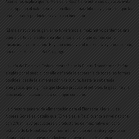
Asimismo, explicó que “El Maíz es la Raíz” tiene entre sus objetivos evitar
la compra en el extranjero de semillas de maíz híbrido y garantizar que las
productoras y productores vivan con bienestar.
“El maíz nativo es origen, si no tuviéramos el maíz nativo perdemos una
buena parte de la soberanía alimentaria, de lo que somos como
mexicanas y mexicanos. Hay que conservar el maíz nativo y producir más,
por eso El Maíz es la Raíz”, agregó.
La Jefa del Ejecutivo Federal destacó que la Cuarta Transformación fue
elegida por el pueblo, por ello defiende la soberanía de todas las formas
posibles: desde la alimentación y la cultura, hasta la soberanía
energética, que significa que México produce el petróleo, la gasolina y la
electricidad necesaria para su propio consumo.
La directora general de Alimentación para el Bienestar, María Luisa
Albores González, detalló que “El Maíz es la Raíz” cuenta a nivel nacional
con 270 mil 207 productoras y productores de maíz nativo en ocho
estados de la República. Además, informó que entre julio y agosto se
dispersarán los apoyos productivos a través de las Milpatecas.