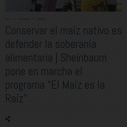
Home
Principales
Nacional
Conservar el maíz nativo es
defender la soberanía
alimentaria | Sheinbaum
pone en marcha el
programa “El Maíz es la
Raíz”