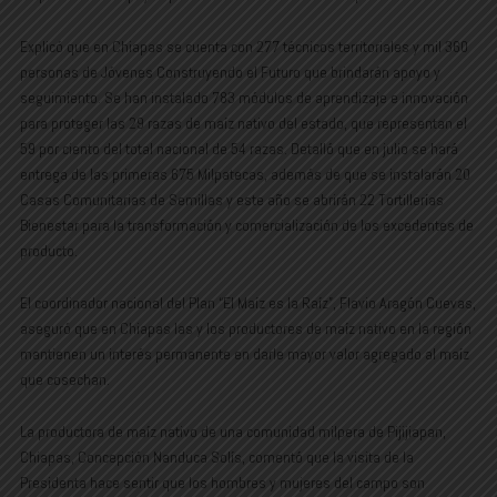
Explicó que en Chiapas se cuenta con 277 técnicos territoriales y mil 360
personas de Jóvenes Construyendo el Futuro que brindarán apoyo y
seguimiento. Se han instalado 783 módulos de aprendizaje e innovación
para proteger las 29 razas de maíz nativo del estado, que representan el
59 por ciento del total nacional de 54 razas. Detalló que en julio se hará
entrega de las primeras 675 Milpatecas, además de que se instalarán 20
Casas Comunitarias de Semillas y este año se abrirán 22 Tortillerías
Bienestar para la transformación y comercialización de los excedentes de
producto.
El coordinador nacional del Plan “El Maíz es la Raíz”, Flavio Aragón Cuevas,
aseguró que en Chiapas las y los productores de maíz nativo en la región
mantienen un interés permanente en darle mayor valor agregado al maíz
que cosechan.
La productora de maíz nativo de una comunidad milpera de Pijijiapan,
Chiapas, Concepción Nanduca Solís, comentó que la visita de la
Presidenta hace sentir que los hombres y mujeres del campo son