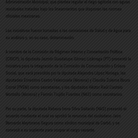
Administración Municipal, que plantea regular el riego agrícola con aguas
residuales tratadas bajo los lineamientos que disponen las normas
oficiales mexicanas.
Las iniciativas fueron turnadas a las comisiones de Salud y de Agua para
su análisis y, en su caso, dictaminación.
A nombre de la Comisión de Régimen Interno y Concertación Política
(CRICP), la diputada Jazmín Guadalupe Gómez Lizárraga (PT) presentó la
iniciativa para la integración de la Comisión de Comunicación y Enlace
Social, que será presidida por la diputada Alejandra López Noriega, las
diputadas Ernestina Castro Valenzuela (Morena) y Claudia Zulema Bours
Corral (PVEM) como secretarias, y los diputados Héctor Raúl Castelo
Montaño (Morena) y Fermín Trujillo Fuentes (NAS) como secretarios.
Por su parte, la diputada Rebeca Irene Silva Gallardo (NAS) presentó el
acuerdo mediante el cual se aprobó la renuncia del ciudadano Jairo
Bernardo Maytorena Segura como síndico municipal de Carbó, y se
convocó a su suplente para ocupar el cargo vacante.