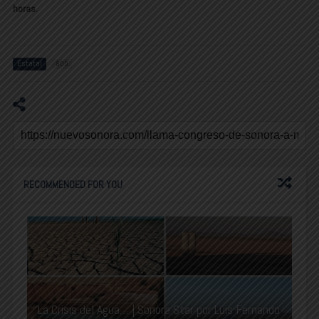
horas.
Estatal
800
RECOMMENDED FOR YOU
La Crisis del Agua… | Sonora Star por Luis Fernando