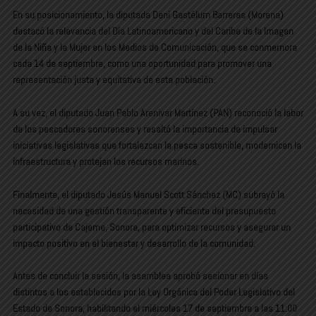
En su posicionamiento, la diputada Deni Gastélum Barreras (Morena)
destacó la relevancia del Día Latinoamericano y del Caribe de la Imagen
de la Niña y la Mujer en los Medios de Comunicación, que se conmemora
cada 14 de septiembre, como una oportunidad para promover una
representación justa y equitativa de esta población.
A su vez, el diputado Juan Pablo Arenivar Martínez (PAN) reconoció la labor
de los pescadores sonorenses y resaltó la importancia de impulsar
iniciativas legislativas que fortalezcan la pesca sostenible, modernicen la
infraestructura y protejan los recursos marinos.
Finalmente, el diputado Jesús Manuel Scott Sánchez (MC) subrayó la
necesidad de una gestión transparente y eficiente del presupuesto
participativo de Cajeme, Sonora, para optimizar recursos y asegurar un
impacto positivo en el bienestar y desarrollo de la comunidad.
Antes de concluir la sesión, la asamblea aprobó sesionar en días
distintos a los establecidos por la Ley Orgánica del Poder Legislativo del
Estado de Sonora, habilitando el miércoles 17 de septiembre a las 11:00