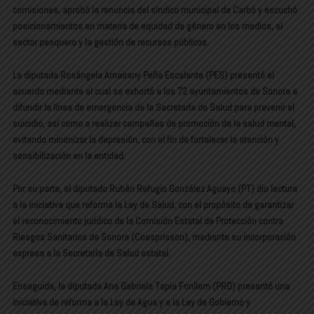
comisiones, aprobó la renuncia del síndico municipal de Carbó y escuchó
posicionamientos en materia de equidad de género en los medios, el
sector pesquero y la gestión de recursos públicos.
La diputada Rosángela Amairany Peña Escalante (PES) presentó el
acuerdo mediante el cual se exhortó a los 72 ayuntamientos de Sonora a
difundir la línea de emergencia de la Secretaría de Salud para prevenir el
suicidio, así como a realizar campañas de promoción de la salud mental,
evitando minimizar la depresión, con el fin de fortalecer la atención y
sensibilización en la entidad.
Por su parte, el diputado Rubén Refugio González Aguayo (PT) dio lectura
a la iniciativa que reforma la Ley de Salud, con el propósito de garantizar
el reconocimiento jurídico de la Comisión Estatal de Protección contra
Riesgos Sanitarios de Sonora (Coesprisson), mediante su incorporación
expresa a la Secretaría de Salud estatal.
Enseguida, la diputada Ana Gabriela Tapia Fonllem (PRD) presentó una
iniciativa de reforma a la Ley de Agua y a la Ley de Gobierno y