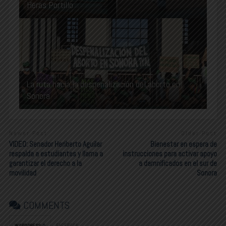
Heras Portillo
La ruta hacia la despenalización del aborto en
Sonora
Newer Post
Older Post
VIDEO: Senador Heriberto Aguilar
Bienestar en espera de
respalda a estudiantes y llama a
instrucciones para activar apoyo
garantizar el derecho a la
a damnificados en el sur de
movilidad
Sonora
COMMENTS
FACEBOOK:
WORDPRESS:
0