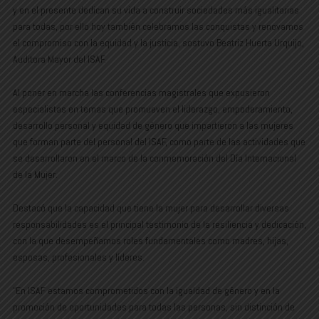
y en el presente dedican su vida a construir sociedades más igualitarias
para todas, por ello hoy también celebramos las conquistas y renovamos
el compromiso con la equidad y la justicia, sostuvo Beatriz Huerta Urquijo,
Auditora Mayor del ISAF.
Al poner en marcha las conferencias magistrales que expusieron
especialistas en temas que promueven el liderazgo, empoderamiento,
desarrollo personal y equidad de género que impartieron a las mujeres
que forman parte del personal del ISAF, como parte de las actividades que
se desarrollaron en el marco de la conmemoración del Día Internacional
de la Mujer.
Destacó que la capacidad que tiene la mujer para desarrollar diversas
responsabilidades es el principal testimonio de la resiliencia y dedicación,
con la que desempeñamos roles fundamentales como madres, hijas,
esposas, profesionales y líderes.
“En ISAF estamos comprometidos con la igualdad de género y en la
promoción de oportunidades para todas las personas, sin distinción de