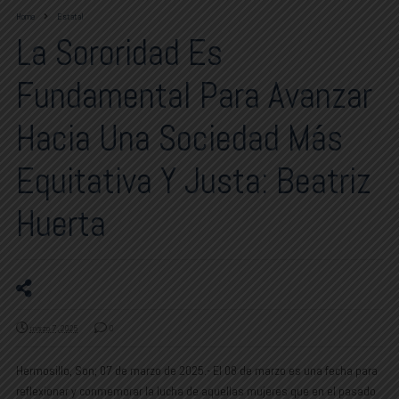
Home
Estatal
La Sororidad Es
Fundamental Para Avanzar
Hacia Una Sociedad Más
Equitativa Y Justa: Beatriz
Huerta
marzo 7, 2025
0
Hermosillo, Son; 07 de marzo de 2025.- El 08 de marzo es una fecha para
reflexionar y conmemorar la lucha de aquellas mujeres que en el pasado