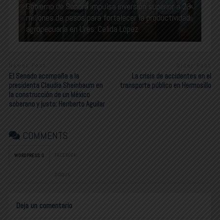
Gobierno de Sonora impulsa inversión superior a 23
millones de pesos para fortalecer la productividad
agropecuaria en Ures: Celida López
Newer Post
Older Post
El Senado acompaña a la
La crisis de accidentes en el
presidenta Claudia Sheinbaum en
transporte público en Hermosillo
la construcción de un México
soberano y justo: Heriberto Aguilar
COMMENTS
FACEBOOK:
WORDPRESS:
0
DISQUS:
Deja un comentario