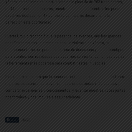
género, es así como en la actualidad de la plantilla de 293 trabajadores,
un 44 por ciento son mujeres, mientras que en lo referente a los puestos
directivos destacan un 47 por ciento de mujeres desarrollan a la
perfección esta oportunidad”.
Huerta Urquijo reconoció que, a pesar de los avances, aún hay grandes
desafíos como son: la brecha salarial, la violencia de género, la
subrepresentación en puestos de toma de decisiones y los estereotipos
persistentes, son realidades que debemos confrontar con unidad que es
la herramienta más poderosa para combatir estas injusticias.
Finalmente consideró que la sororidad, entendida como solidaridad entre
mujeres, es esencial para avanzar hacia una sociedad más equitativa,
compartir experiencias y conocimientos, y levantar nuestras voces juntas
nos fortalece y nos impulsa a seguir adelante.
Estatal
800