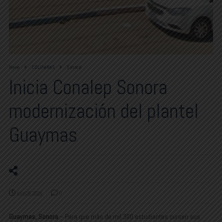
Home
COLUMNAS
Estatal
Inicia Conalep Sonora
modernización del plantel
Guaymas
julio 26, 2024
0
Guaymas, Sonora.
– Para que más de mil 300 estudiantes cursen sus