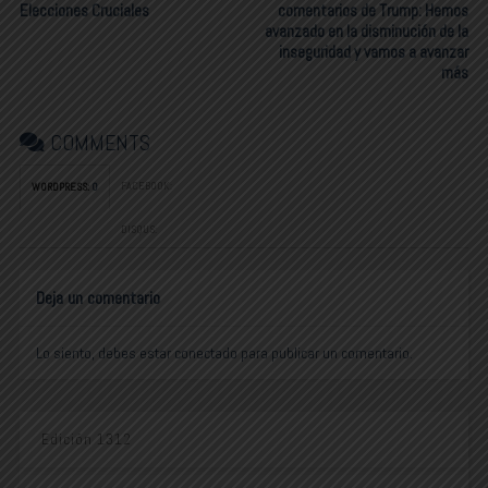
Elecciones Cruciales
comentarios de Trump: Hemos
avanzado en la disminución de la
inseguridad y vamos a avanzar
más
COMMENTS
FACEBOOK:
WORDPRESS:
0
DISQUS:
Deja un comentario
Lo siento, debes estar
conectado
para publicar un comentario.
Edición 1312