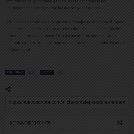
compromiso del gobernador Alfonso Durazo de fortalecer las
oportunidades educativas para las nuevas generaciones.
La funcionaria estatal resaltó que estos trabajos no afectarán el ingreso
de los jóvenes el próximo ciclo escolar y detalló que el plantel Guaymas
ofrece la carrera de profesional técnico bachiller en administración,
asistente directivo, turismo, máquinas herramienta, seguridad higiene y
protección civil.
COLUMNAS
Estatal
1294
800
RECOMMENDED FOR YOU