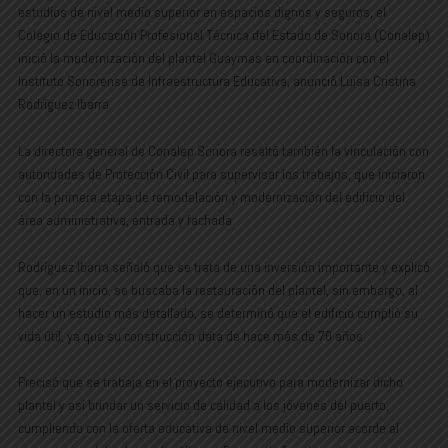
estudios de nivel medio superior en espacios dignos y seguros, el
Colegio de Educación Profesional Técnica del Estado de Sonora (Conalep)
inició la modernización del plantel Guaymas en coordinación con el
Instituto Sonorense de Infraestructura Educativa, anunció Luisa Cristina
Rodríguez Ibarra.
La directora general de Conalep Sonora resaltó también la vinculación con
autoridades de Protección Civil para supervisar los trabajos, que iniciaron
con la primera etapa de remodelación y modernización del edificio del
área administrativa, entrada y fachada.
Rodríguez Ibarra señaló que se trata de una inversión importante y explicó
que, en un inicio, se buscaba la restauración del plantel, sin embargo, al
hacer un estudio más detallado, se determinó que el edificio cumplió su
vida útil, ya que su construcción data de hace más de 70 años.
Precisó que se trabaja en el proyecto ejecutivo para modernizar dicho
plantel y así brindar un servicio de calidad a los jóvenes del puerto,
cumpliendo con la oferta educativa de nivel medio superior acorde al