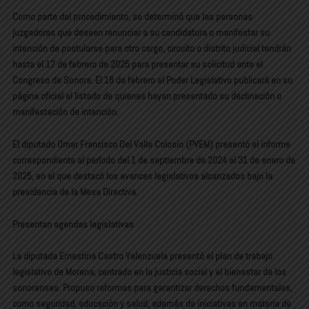
Como parte del procedimiento, se determinó que las personas
juzgadoras que deseen renunciar a su candidatura o manifestar su
intención de postularse para otro cargo, circuito o distrito judicial tendrán
hasta el 17 de febrero de 2025 para presentar su solicitud ante el
Congreso de Sonora. El 18 de febrero el Poder Legislativo publicará en su
página oficial el listado de quienes hayan presentado su declinación o
manifestación de intención.
El diputado Omar Francisco Del Valle Colosio (PVEM) presentó el informe
correspondiente al período del 1 de septiembre de 2024 al 31 de enero de
2025, en el que destacó los avances legislativos alcanzados bajo la
presidencia de la Mesa Directiva.
Presentan agendas legislativas
La diputada Ernestina Castro Valenzuela presentó el plan de trabajo
legislativo de Morena, centrado en la justicia social y el bienestar de los
sonorenses. Propuso reformas para garantizar derechos fundamentales,
como seguridad, educación y salud, además de iniciativas en materia de