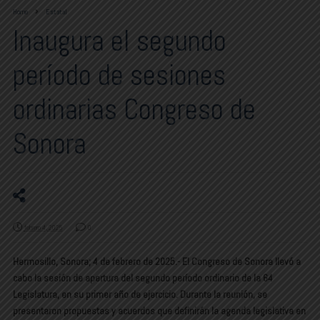
Home
Estatal
Inaugura el segundo
período de sesiones
ordinarias Congreso de
Sonora
febrero 4, 2025
0
Hermosillo, Sonora; 4 de febrero de 2025.- El Congreso de Sonora llevó a
cabo la sesión de apertura del segundo período ordinario de la 64
Legislatura, en su primer año de ejercicio. Durante la reunión, se
presentaron propuestas y acuerdos que definirán la agenda legislativa en