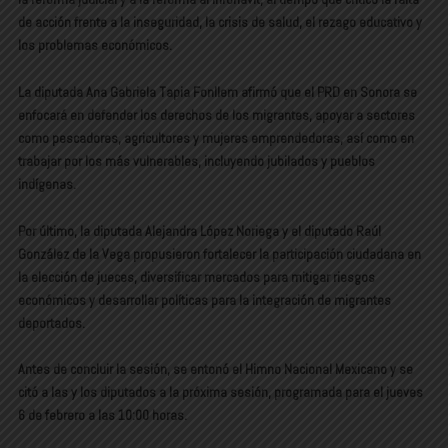
de acción frente a la inseguridad, la crisis de salud, el rezago educativo y
los problemas económicos.
La diputada Ana Gabriela Tapia Fonllem afirmó que el PRD en Sonora se
enfocará en defender los derechos de los migrantes, apoyar a sectores
como pescadores, agricultores y mujeres emprendedoras, así como en
trabajar por los más vulnerables, incluyendo jubilados y pueblos
indígenas.
Por último, la diputada Alejandra López Noriega y el diputado Raúl
González de la Vega propusieron fortalecer la participación ciudadana en
la elección de jueces, diversificar mercados para mitigar riesgos
económicos y desarrollar políticas para la integración de migrantes
deportados.
Antes de concluir la sesión, se entonó el Himno Nacional Mexicano y se
citó a las y los diputados a la próxima sesión, programada para el jueves
6 de febrero a las 10:00 horas.