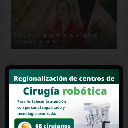
Convoca el Congreso de Sonora al Séptimo
Parlamento de las Mujeres
Newer Post
Older Post
México y EE.UU. acuerdan pausa
LA ERA DIGITAL SIGLO 21, EL RETO
en aranceles y mesas de trabajo
DE INTELIGENCIA ARTIFICIAL
en seguridad y comercio
COMMENTS
FACEBOOK:
WORDPRESS:
0
DISQUS: