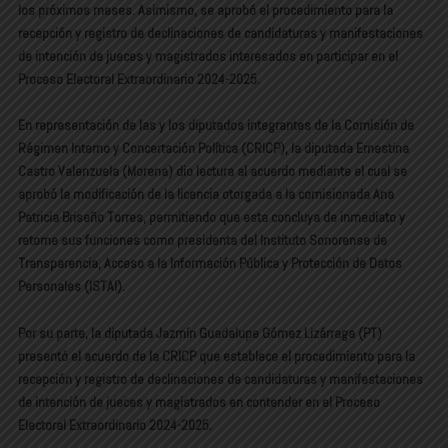
los próximos meses. Asimismo, se aprobó el procedimiento para la
recepción y registro de declinaciones de candidaturas y manifestaciones
de intención de jueces y magistrados interesados en participar en el
Proceso Electoral Extraordinario 2024-2025.
En representación de las y los diputados integrantes de la Comisión de
Régimen Interno y Concertación Política (CRICP), la diputada Ernestina
Castro Valenzuela (Morena) dio lectura al acuerdo mediante el cual se
aprobó la modificación de la licencia otorgada a la comisionada Ana
Patricia Briseño Torres, permitiendo que esta concluya de inmediato y
retome sus funciones como presidenta del Instituto Sonorense de
Transparencia, Acceso a la Información Pública y Protección de Datos
Personales (ISTAI).
Por su parte, la diputada Jazmín Guadalupe Gómez Lizárraga (PT)
presentó el acuerdo de la CRICP que establece el procedimiento para la
recepción y registro de declinaciones de candidaturas y manifestaciones
de intención de jueces y magistrados en contender en el Proceso
Electoral Extraordinario 2024-2025.