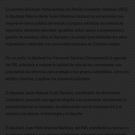
En nombre del Grupo Parlamentario del Partido Encuentro Solidario (PES),
la diputada Paloma María Terán Villalobos destacó su compromiso con
mejorar el marco jurídico del estado y propuso reformas en materia de
seguridad, derechos laborales, igualdad, salud, apoyo a empresarios y
gestión de residuos. Hizo un llamado a la unidad para enfrentar los retos
migratorios y defender a la comunidad mexicana en Estados Unidos.
Por su parte, la diputada Iris Fernanda Sánchez Chiu presentó la agenda
del PRI, orientada a mejorar la calidad de vida de los sonorenses, con
propuestas de reformas para proteger a los grupos vulnerables, como los
adultos mayores, y agilizar los procesos judiciales.
El diputado Jesús Manuel Scott Sánchez, coordinador de Movimiento
Ciudadano, presentó una agenda dirigida a la ciudadanía, destacando la
productividad de su bancada, la colaboración con la sociedad civil y el
impulso a la ciencia, la tecnología y el deporte.
El diputado Juan Pablo Arenivar Martínez, del PAN, manifestó su rechazo a
la reforma judicial y a la reforma al Infonavit, al tiempo que criticó la falta