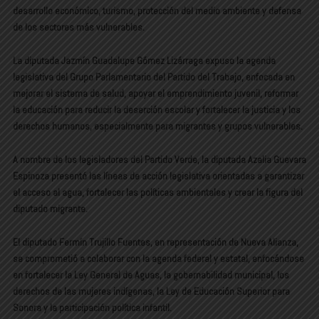
desarrollo económico, turismo, protección del medio ambiente y defensa
de los sectores más vulnerables.
La diputada Jazmín Guadalupe Gómez Lizárraga expuso la agenda
legislativa del Grupo Parlamentario del Partido del Trabajo, enfocada en
mejorar el sistema de salud, apoyar el emprendimiento juvenil, reformar
la educación para reducir la deserción escolar y fortalecer la justicia y los
derechos humanos, especialmente para migrantes y grupos vulnerables.
A nombre de los legisladores del Partido Verde, la diputada Azalia Guevara
Espinoza presentó las líneas de acción legislativa orientadas a garantizar
el acceso al agua, fortalecer las políticas ambientales y crear la figura del
diputado migrante.
El diputado Fermín Trujillo Fuentes, en representación de Nueva Alianza,
se comprometió a colaborar con la agenda federal y estatal, enfocándose
en fortalecer la Ley General de Aguas, la gobernabilidad municipal, los
derechos de las mujeres indígenas, la Ley de Educación Superior para
Sonora y la participación política infantil.