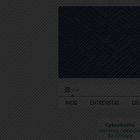
MENU
INICIO
ENTREVISTAS
CO