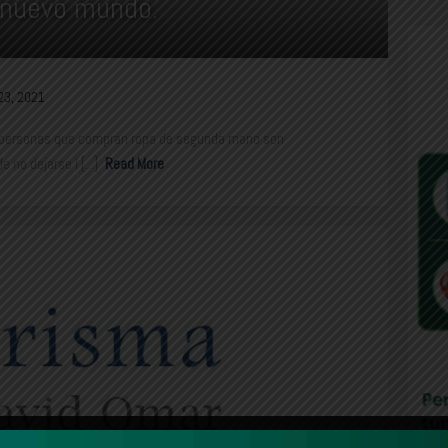
 nuevo mundo.
23, 2021
 personas que compran ropa de segunda mano son
 no dejarse l [...]
Read More