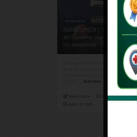
ENTREVISTAS
BARRA JOVEN | “Con 438 Tiend
del Bienestar llegamos a más de
mil sonorenses”: Francisco Blanc
“Actualmente contamos con 438 Tiendas del
Bienestar distribuidas en 67 de los 72 muni
de Sonora, lo que nos ha permitido llegar a
de 770 [...]
Read More
Nuevo Sonora
0
agosto 18, 2025