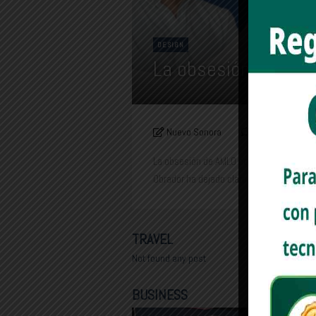
DESIGN
La obsesión de AM
Nuevo Sonora
0
octubr
La obsesión de AMLO con Pemex Desde el 
Obrador ha dejado claro que uno de los pil
TRAVEL
Not found any post
BUSINESS