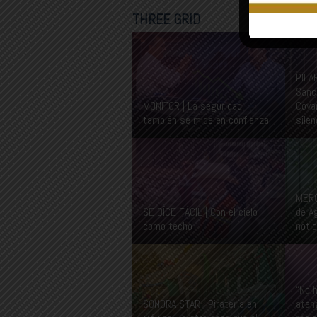
THREE GRID
PILA
Sánc
MONITOR | La seguridad
Cova
también se mide en confianza
sile
MERC
SE DÍCE FÁCIL | Con el cielo
de A
como techo
notic
“No 
SONORA STAR | Piratería en
aten