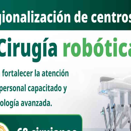
LO con Pemex
e 12, 2020
inicio de este sexenio el presidente Andrés Manuel López
ares de s [...]
Read More
VIEW ALL
VIEW ALL