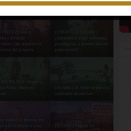
VIEW ALL
R POLÍTICO | Marco
LO PIENSO, LO ESCRIBO |
hez y Armando
¿Deberíamos exigir exámenes
rrubias: Los arquitectos
psicológicos a quienes buscan
Po
nciosos del proyecto
gobernarnos?
ADO POLÍTICO | Gobierno
gua Prieta, ¡Mejores
COLUMNA | Un millón de metros
ias!
cuadrados de parches
hay dedazo en Morena, me
go a mi trayectoria y las
EDITORIAL | Regular sin