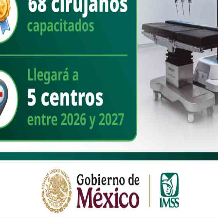
ENTREVISTAS
“¡MC irá solo en Sonora el 2027! no es una
decisión prematura, sino basada en
resultados”: Natalia Rivera
as
 770
as
ENTREVISTAS
“La transformación de Guaymas apenas
empezó, hay mucho por hacer todavía”: “Tino”
cipios
Sarabia
 más
ENTREVISTAS
BARRA JÓVEN | “Tenemos un compromiso con
los jóvenes: construir un México con
oportunidades reales, con esperanza y
solidaridad”: Baruc Salas