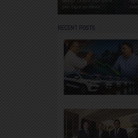
México: La otra copa que el
regla
país sigue perdiendo
Javi
RECENT POSTS