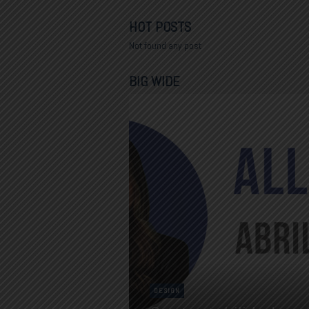
HOT POSTS
Not found any post
BIG WIDE
DESIGN