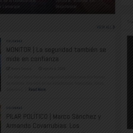
s de la convocatoria”:
censurar, informar sin
er Lamarque
desinformar
Tr
VIEW ALL
COLUMNAS
MONITOR | La seguridad también se
mide en confianza
Nuevo Sonora
agosto 4, 2026
Por Alan Castro Parra La seguridad pública tiene dos formas
de medirse. Una está en las estadísticas: homicidios, robos,
detencio [...]
Read More
COLUMNAS
PILAR POLÍTICO | Marco Sánchez y
Armando Covarrubias: Los