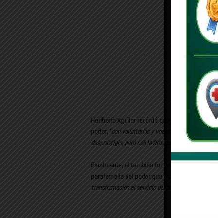
Heriberto Aguilar recordó que Morena fue const
poder, “
con voluntarias y voluntarios que repartía
desprestigio, pero con la firmeza de una causa just
Finalmente, el también fundador de Morena llamó
parafernalia del poder que es rechazada por pu
transformación al servicio del pueblo, no un vehículo