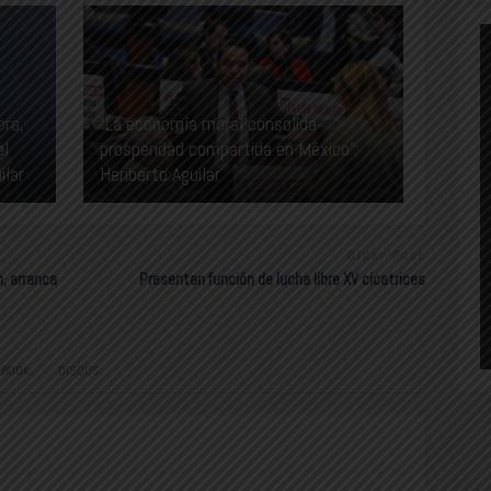
ora,
“La economía moral consolida
el
prosperidad compartida en México”:
ilar
Heriberto Aguilar
Older Post
, arranca
Presentan función de lucha libre XV cicatrices
EBOOK:
DISQUS: