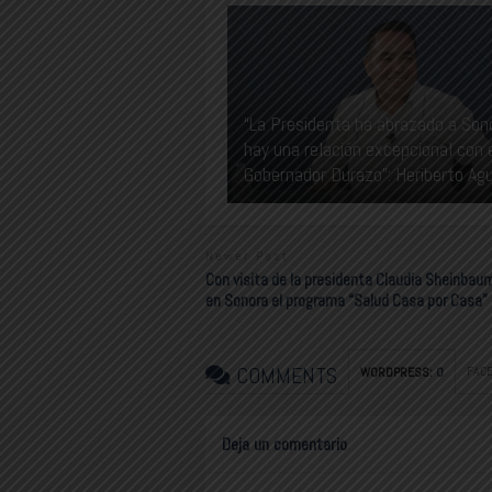
“La Presidenta ha abrazado a Son
hay una relación excepcional con 
Gobernador Durazo”: Heriberto Agu
Newer Post
Con visita de la presidenta Claudia Sheinbaum
en Sonora el programa “Salud Casa por Casa”
COMMENTS
FAC
WORDPRESS:
0
Deja un comentario