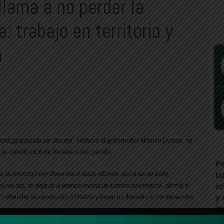
llama a no perder la
 trabajo en territorio y
a
stá garantizada por decreto
”, sostuvo el gobernador Alfonso Durazo, en
 la constitución de Morena como partido.
 se construyó con discursos ni desde oficinas, sino a ras de suelo,
 olvida eso, se aleja de la esencia misma de nuestro movimiento
”, afirmó el
l refrendar su convicción militante y hacer un llamado a mantener viva