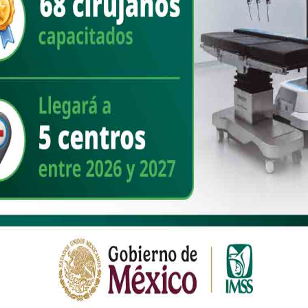
ruido con convicción, sin acceso a los medios ni estructuras del
mos el periódico Regeneración tocando puertas, resistiendo campañas de
a
”.
 a las y los militantes a honrar esa historia y no caer en la
eblo: “
Cuidemos el rumbo. Morena debe seguir siendo el instrumento de
 para reproducir prácticas de la vieja política
”.