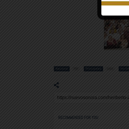
Nacional
Principales
Heribe
797
1485
RECOMMENDED FOR YOU