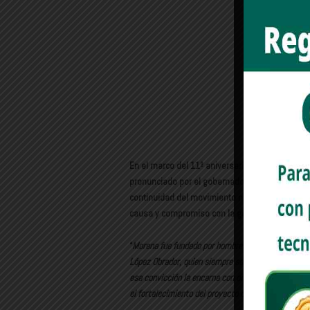
En el marco del 11º aniversario de la constituc
pronunciado por el gobernador Alfonso Durazo 
continuidad del movimiento no está garantizada 
causa y compromiso con la gente.
“
Morena fue fundado por hombres y mujeres que veni
López Obrador, quien siempre se guió bajo la premisa
esa convicción la encarna con dignidad y preparaci
el fortalecimiento del proyecto de transformación
”