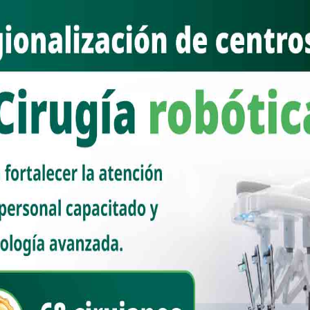
ión de Morena como partido político, el legislador respaldó el mensaje
durante el Consejo Estatal de Morena, quien subrayó que la
por decreto ni por popularidad, sino por congruencia, lealtad a la
mos de la lucha social, guiados por el liderazgo valiente de Andrés Manuel
 de que el poder solo tiene sentido si se pone al servicio del pueblo. Hoy,
ón nuestra presidenta, Claudia Sheinbaum, quien representa la continuidad y
, expresó el senador.