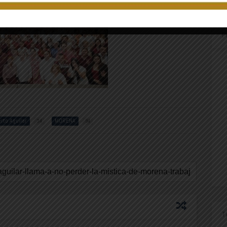
P
rto Aguilar
MORENA
34
94
T