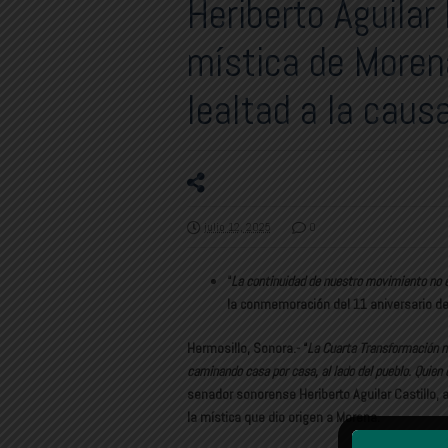
Heriberto Aguilar 
mística de Morena:
lealtad a la caus
julio 12, 2025
0
“
La continuidad de nuestro movimiento no e
la conmemoración del 11 aniversario de
Hermosillo, Sonora.- “
La Cuarta Transformación no
caminando casa por casa, al lado del pueblo. Quien
senador sonorense Heriberto Aguilar Castillo, a
la mística que dio origen a Morena.