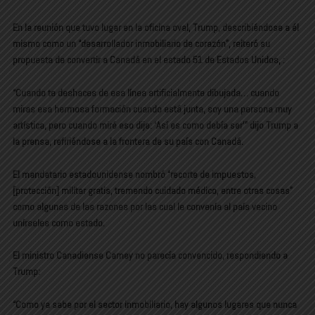
En la reunión que tuvo lugar en la oficina oval, Trump, describiéndose a él
mismo como un “desarrollador inmobiliario de corazón”, reiteró su
propuesta de convertir a Canadá en el estado 51 de Estados Unidos, :
“Cuando te deshaces de esa línea artificialmente dibujada… cuando
miras esa hermosa formación cuando está junta, soy una persona muy
artística, pero cuando miré eso dije: ‘Así es como debía ser'” dijo Trump a
la prensa, refiriéndose a la frontera de su país con Canadá.
El mandatario estadounidense nombró “recorte de impuestos,
[protección] militar gratis, tremendo cuidado médico, entre otras cosas”
como algunas de las razones por las cual le convenía al país vecino
unírseles como estado.
El ministro Canadiense Carney no parecía convencido, respondiendo a
Trump:
“Como ya sabe por el sector inmobiliario, hay algunos lugares que nunca