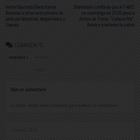
Newer Post
Older Post
Invita Diputada Diana Karina
Sheinbaum confía en que el T-MEC
Barreras a votar este primero de
se mantenga en 2026 pese a
junio por Ministros, Magistrados y
dichos de Trump: “Cabeza fría”,
Jueces
llama a mantener la calma
COMMENTS
FACEBOOK:
WORDPRESS:
0
DISQUS:
Deja un comentario
Lo siento, debes estar
conectado
para publicar un comentario.
Edición 1312