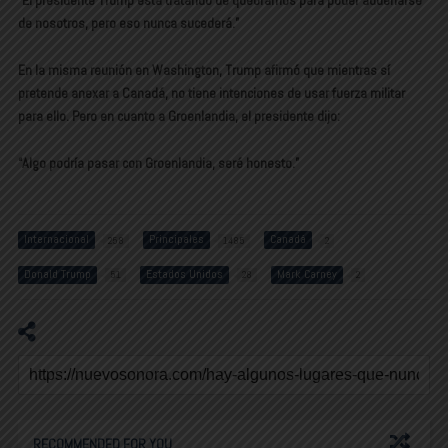
“El presidente Trump está tratando de quebrarnos para poder adueñarse
de nosotros, pero eso nunca sucederá.”
En la misma reunión en Washington, Trump afirmó que mientras sí
pretende anexar a Canadá, no tiene intenciones de usar fuerza militar
para ello. Pero en cuanto a Groenlandia, el presidente dijo:
“Algo podría pasar con Groenlandia, seré honesto.”
Internacional
Principales
Canadá
258
1485
2
Donald Trump
Estados Unidos
Mark Carney
51
28
2
RECOMMENDED FOR YOU