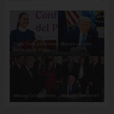
Elogia Trump a Sheinbaum; replicará campaña
contra uso de drogas
México y Estados Unidos: ¿Una Guerra sin Cuartel?