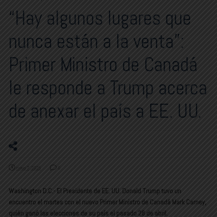
“Hay algunos lugares que
nunca están a la venta”:
Primer Ministro de Canadá
le responde a Trump acerca
de anexar el país a EE. UU.
mayo 7, 2025
0
Washington D.C.- El Presidente de EE. UU. Donald Trump tuvo un
encuentro el martes con el nuevo Primer Ministro de Canadá Mark Carney,
quién ganó las elecciones de su país el pasado 28 de abril.