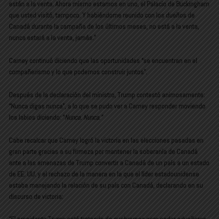
están a la venta. Ahora mismo estamos en uno, el Palacio de Buckingham
que usted visitó, tampoco. Y habiéndome reunido con los dueños de
Canadá durante la campaña de los últimos meses, no está a la venta,
nunca estará a la venta, jamás.”
Carney continuó diciendo que las oportunidades “se encuentran en el
compañerismo y lo que podemos construir juntos”.
Después de la declaración del ministro, Trump contestó animosamente:
“Nunca digas nunca”, a lo que se pudo ver a Carney responder moviendo
los labios diciendo: “
Nunca. Nunca.”
Cabe recalcar que Carney logró la victoria en las elecciones pasadas en
gran parte gracias a su firmeza por mantener la soberanía de Canadá
ante a las amenazas de Trump convertir a Canadá de un país a un estado
de EE. UU. y el rechazo de la manera en la que el líder estadounidense
estaba manejando la relación de su país con Canadá, declarando en su
discurso de victoria: