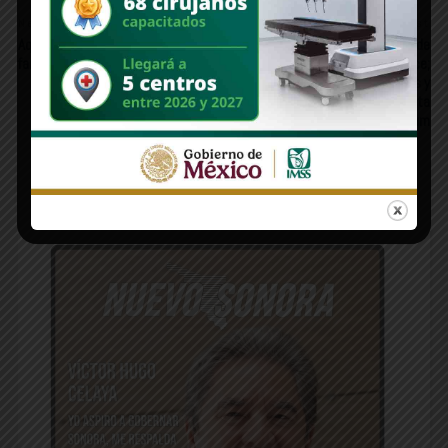
Newer Post
Older Post
Aquamundo vuelve a recibir a las
“Programa de simplificación de
familias aguapretenses
trámites tiene 60% de avance;
facilita la vida de los mexicanos y
evita la corrupción”: Presidenta
Claudia Sheinbaum
Edición 1312