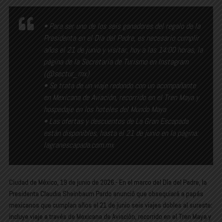
•⁠ ⁠Para ser uno de los seis ganadores del regalo de la
Presidenta en el Día del Padre, es necesario cumplir
años el 21 de junio y visitar, hoy a las 14:00 horas, la
página de la Secretaría de Turismo en Instagram
(@sectur_mx)
•⁠ ⁠Se trata de un viaje redondo con un acompañante
en Mexicana de Aviación, recorrido en el Tren Maya y
hospedaje en los hoteles del Mundo Maya
•⁠ ⁠Las ofertas y descuentos de La Gran Escapada
están disponibles, hasta el 21 de junio en la página:
lagranescapada.com.mx
Ciudad de México, 19 de junio de 2026.- En el marco del Día del Padre, la
Presidenta Claudia Sheinbaum Pardo anunció que obsequiará a papás
mexicanos que cumplan años el 21 de junio seis viajes dobles al sureste:
incluye viaje a través de Mexicana de Aviación, recorrido en el Tren Maya y