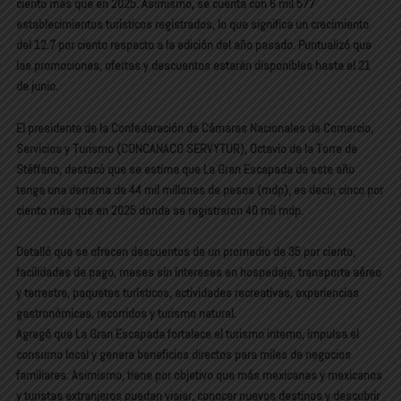
ciento más que en 2025. Asimismo, se cuenta con 6 mil 577
establecimientos turísticos registrados, lo que significa un crecimiento
del 12.7 por ciento respecto a la edición del año pasado. Puntualizó que
las promociones, ofertas y descuentos estarán disponibles hasta el 21
de junio.
El presidente de la Confederación de Cámaras Nacionales de Comercio,
Servicios y Turismo (CONCANACO SERVYTUR), Octavio de la Torre de
Stéffano, destacó que se estima que La Gran Escapada de este año
tenga una derrama de 44 mil millones de pesos (mdp), es decir, cinco por
ciento más que en 2025 donde se registraron 40 mil mdp.
Detalló que se ofrecen descuentos de un promedio de 35 por ciento,
facilidades de pago, meses sin intereses en hospedaje, transporte aéreo
y terrestre, paquetes turísticos, actividades recreativas, experiencias
gastronómicas, recorridos y turismo natural.
Agregó que La Gran Escapada fortalece el turismo interno, impulsa el
consumo local y genera beneficios directos para miles de negocios
familiares. Asimismo, tiene por objetivo que más mexicanas y mexicanos
y turistas extranjeros puedan viajar, conocer nuevos destinos y descubrir