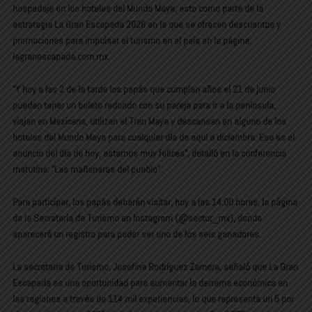
hospedaje en los hoteles del Mundo Maya, esto como parte de la
estrategia La Gran Escapada 2026 en la que se ofrecen descuentos y
promociones para impulsar el turismo en el país en la página:
lagranescapada.com.mx.
“Y hoy a las 2 de la tarde los papás que cumplan años el 21 de junio
pueden tener un boleto redondo con su pareja para ir a la península,
viajan en Mexicana, utilizan el Tren Maya y descansan en alguno de los
hoteles del Mundo Maya para cualquier día de aquí a diciembre. Ese es el
anuncio del día de hoy, estamos muy felices”, detalló en la conferencia
matutina: “Las mañaneras del pueblo”.
Para participar, los papás deberán visitar, hoy a las 14:00 horas, la página
de la Secretaría de Turismo en Instagram (@sectur_mx), donde
aparecerá un registro para poder ser uno de los seis ganadores.
La secretaria de Turismo, Josefina Rodríguez Zamora, señaló que La Gran
Escapada es una oportunidad para aumentar la derrama económica en
las regiones a través de 114 mil experiencias, lo que representa un 5 por