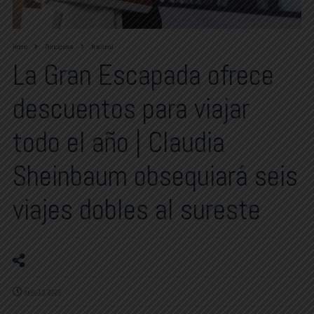
Home
Principales
Nacional
La Gran Escapada ofrece
descuentos para viajar
todo el año | Claudia
Sheinbaum obsequiará seis
viajes dobles al sureste
junio 19, 2026