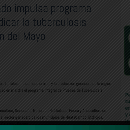
ado impulsa programa
dicar la tuberculosis
ón del Mayo
a fortalecer la sanidad animal y la producción ganadera de la región
uso en marcha el programa integral de Pruebas de Tuberculosis
ricultura, Ganadería, Recursos Hidráulicos, Pesca y Acuacultura de
el sector ganadero de los municipios de Huatabampo, Etchojoa,
o, Cajeme y Bacum.