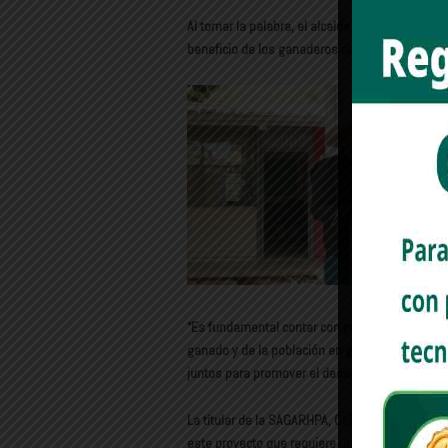
Al tomar la palabra, el alcalde Alberto ‘Beto’ V
beneficio de los ganaderos de la región del Val
“Es fundamental contar con programas de vacuna
ganado y de la población en general. Agrade
juntos para promover el desarrollo del sector a
La titular de la SAGARHPA, Celida López Cárde
este proyecto que requiere una inversión de 4