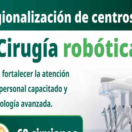
ázquez agradeció a la SAGARHPA por iniciar este gran proyecto en
le del Mayo y del Yaqui en la ‘Tierra de los Generales’.
ción efectivos y sostenibles, que permitan proteger la salud del
cemos su compromiso con esta causa y esperamos seguir trabajando
gropecuario en Sonora”, expresó.
nas, resaltó que el Gobernador del Estado, Alfonso Durazo, impulsa
.7 millones de pesos para realizar 50 mil pruebas los municipios de