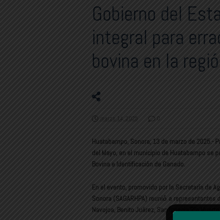
Gobierno del Est
integral para erra
bovina en la regi
marzo 14, 2025
0
Huatabampo, Sonora; 13 de marzo de 2025.- Par
del Mayo, en el municipio de Huatabampo se p
Bovina e Identificación de Ganado.
En el evento, promovido por la Secretaría de Ag
Sonora (SAGARHPA) reunió́ a representantes d
Navojoa, Benito Juárez, San Ignacio Río Muert