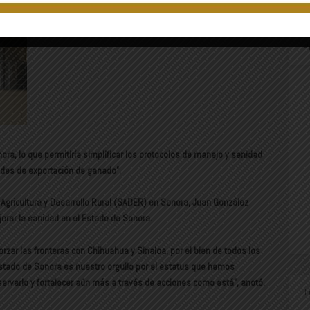
P
nora, lo que permitiría simplificar los protocolos de manejo y sanidad
ades de exportación de ganado”,
de Agricultura y Desarrollo Rural (SADER) en Sonora, Juan González
orar la sanidad en el Estado de Sonora.
rzar las fronteras con Chihuahua y Sinaloa, por el bien de todos los
stado de Sonora es nuestro orgullo por el estatus que hemos
rlo y fortalecer aún más a través de acciones como está”, anotó.
T