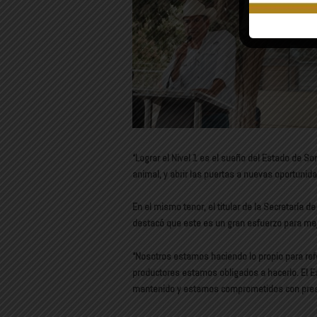
“Lograr el Nivel 1 es el sueño del Estado de So
animal, y abrir las puertas a nuevas oportunid
En el mismo tenor, el titular de la Secretaría 
destacó que este es un gran esfuerzo para mej
“Nosotros estamos haciendo lo propio para refo
productores estamos obligados a hacerlo. El E
mantenido y estamos comprometidos con preserva