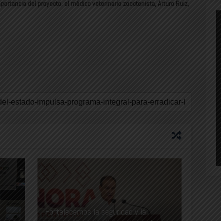
portancia del proyecto, el médico veterinario zooctenista, Arturo Ruiz,
Fortalecemos la seguridad y la