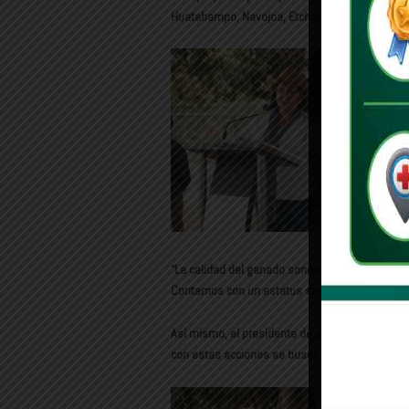
Huatabampo, Navojoa, Etchojoa, Benito Juárez
“La calidad del ganado sonorense es indiscutib
Contamos con un estatus sanitario reconocido 
Así mismo, el presidente de a Unión Ganadera
con estas acciones se busca que Sonora pase a