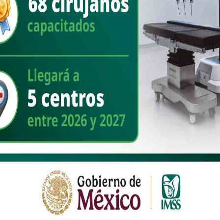
, Cajeme, Bacum y San Ignacio Rio Muerto.
le a nivel mundial y es lo que sostiene a nuestro sector ganadero.
y por eso estamos ante la necesidad de seguir exportando”, declaró.
 Regional del Estado de Sonora, Juan Ochoa Valenzuela, explicó que
l Nivel 1 de Tuberculosis Bovina.