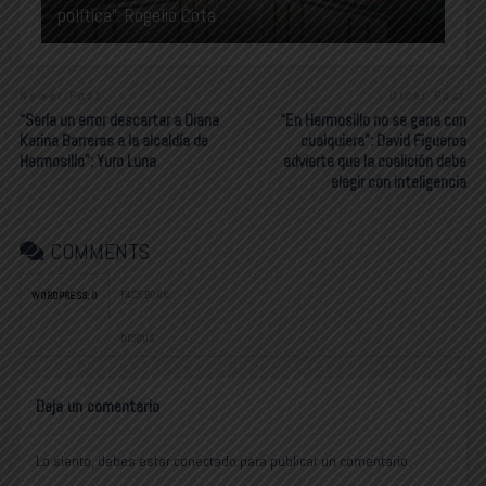
política”: Rogelio Cota
Newer Post
Older Post
“Sería un error descartar a Diana
“En Hermosillo no se gana con
Karina Barreras a la alcaldía de
cualquiera”: David Figueroa
Hermosillo”: Yuro Luna
advierte que la coalición debe
elegir con inteligencia
COMMENTS
FACEBOOK:
WORDPRESS:
0
DISQUS:
Deja un comentario
Lo siento, debes estar
conectado
para publicar un comentario.