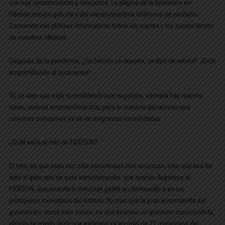
con sus características y requisitos. La página de la financiera es:
fideson.sonora.gob.mx y ahí vienen nuestros teléfonos de contacto.
Contamos con pláticas informativas todos los martes y los jueves dentro
de nuestras oficinas.
Después de la pandemia, ¿ha habido un repunte, un tipo de rebote? ¿Está
emprendiendo el sonorense?
Sí, yo creo que está consolidando sus negocios, siempre hay nuevas
ideas, nuevos emprendimientos, pero la mayoría del recurso que
nosotros colocamos ya es en empresas consolidadas.
¿Cuál sería el reto de FIDESON?
El reto, es que cada vez más sonorenses nos conozcan, creo que ese ha
sido el gran reto de esta administración, que cuando llegamos al
FIDESON, únicamente lo conocían gente en Hermosillo o en los
principales municipios del estado. Yo creo que la gran encomienda del
gobernador, como bien sabes, es que seamos un gobierno municipalista,
ahorita te puedo decir que estamos ya en más de 27 municipios del