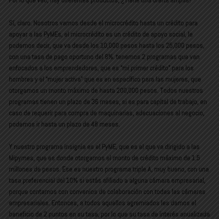
Sí, claro. Nosotros vamos desde el microcrédito hasta un crédito para
apoyar a las PyMEs, el microcrédito es un crédito de apoyo social, le
podemos decir, que va desde los 10,000 pesos hasta los 25,000 pesos,
con una tasa de pago oportuno del 8%. tenemos 2 programas que van
enfocados a los emprendedores, que es “mi primer crédito” para los
hombres y el “mujer activa” que es en específico para las mujeres, que
otorgamos un monto máximo de hasta 200,000 pesos. Todos nuestros
programas tienen un plazo de 36 meses, si es para capital de trabajo, en
caso de requerir para compra de maquinarias, adecuaciones al negocio,
podemos ir hasta un plazo de 48 meses.
Y nuestro programa insignia es el PyME, que es el que va dirigido a las
Mipymes, que es donde otorgamos el monto de crédito máximo de 1.5
millones de pesos. Ese es nuestro programa triple A, muy bueno, con una
tasa preferencial del 10% si estás afiliado a alguna cámara empresarial,
porque contamos con convenios de colaboración con todas las cámaras
empresariales. Entonces, a todos aquellos agremiados les damos el
beneficio de 2 puntos en su tasa, por lo que su tasa de interés anualizada