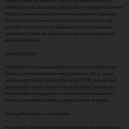
Durante la actual administración, FIDESON ha colocado más de 300
millones de pesos con recursos propios y casi mil millones en convenios
tripartitas, apoyando a cientos de empresas sonorenses. El gran reto,
dice Almada Acosta, es ampliar la presencia de la financiera a más
municipios y dar a conocer sus programas a todos los sonorenses,
fomentando la cultura del crédito responsable como herramienta de
desarrollo económico.
¿Qué es FIDESON?
FIDESON es la Financiera para el Desarrollo Económico del Estado de
Sonora, somos la financiera del estado, somos una OPD, un órgano
público descentralizado que dependemos de CODESO, manejamos el
recurso propio y nuestro nuestro fin es otorgar crédito, para todo el
sonorense que no tenga acceso a la banca comercial puede acudir a
nosotros para solicitar un crédito y empezar una idea de negocio.
¿Es muy difícil acceder a estos créditos?
No, para nada. Yo creo que es falta de conocimiento, de las personas, es