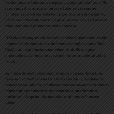
Acceder a estos créditos no es complicado, asegura Almada Acosta. “No
es para nada difícil acceder a nuestros créditos, solo se requiere
formalizar la solicitud con requisitos básicos como acta de nacimiento,
CURP y comprobante de domicilio”, explica, subrayando que los recursos
están destinados a generar economía y desarrollo.
FIDESON apoya proyectos de comercio, servicios y agroindustria, creado
programas innovadores como el de fomento a energías verdes y “Mujer
Activa”, que otorga financiamiento preferencial del 6% a mujeres
emprendedoras, demostrando su compromiso con la sostenibilidad y la
inclusión.
Los montos de crédito varían según el tipo de programa: desde 10 mil
pesos en microcréditos hasta 1.5 millones para PyMEs, con plazos de
hasta 48 meses. Además, la institución mantiene convenios con cámaras
empresariales para ofrecer tasas preferenciales, consolidando su
posición como la opción más competitiva en el mercado financiero
estatal.