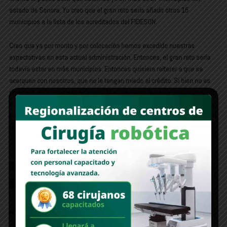
estado de Sonora. Yo creo que el gran reto sería añadir otros 15
municipios a la lista de los acreditados del FIDESON.
Creo que ya por monto y por colocación hemos excedido nuestras
expectativas en esta actual administración. Entonces, el gran reto sería
todavía estar en más municipios. Entonces quisiera reiterar a que se
acerquen con nosotros, que no le tengan miedo al crédito. Si bien no es
un apoyo, es importante aclararlo. Muchas veces la gente confunde el que
seamos una institución de gobierno que son apoyos, y es una financiera,
es un crédito, hay una responsabilidad, pero con todas las facilidades del
mundo.
Entrevistas
Principales
FIDESON
787
1485
2
Hector Almada Acosta
1