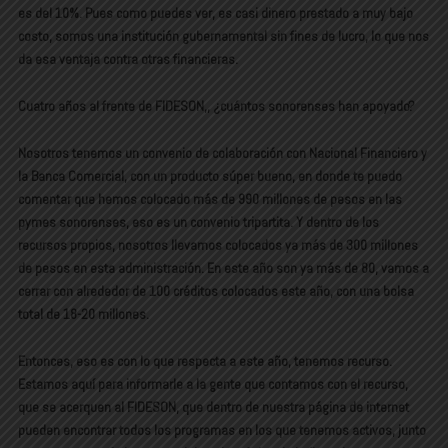
es del 10%. Pues como puedes ver, es casi dinero prestado a muy bajo
costo, somos una institución gubernamental sin fines de lucro, lo que nos
da esa ventaja contra otras financieras.
Cuatro años al frente de FIDESON,, ¿cuántos sonorenses han apoyado?
Nosotros tenemos un convenio de colaboración con Nacional Financiero y
la Banca Comercial, con un producto súper bueno, en donde te puedo
comentar que hemos colocado más de 990 millones de pesos en las
pymes sonorenses, eso es un convenio tripartita. Y dentro de los
recursos propios, nosotros llevamos colocados ya más de 300 millones
de pesos en esta administración. En este año son ya más de 80, vamos a
cerrar con alrededor de 100 créditos colocados este año, con una bolsa
total de 18-20 millones.
Entonces, eso es con lo que respecta a este año, tenemos recurso.
Estamos aquí para informarle a la gente que contamos con el recurso,
que se acerquen al FIDESON, que dentro de nuestra página de internet
pueden encontrar todos los programas en los que tenemos activos, junto