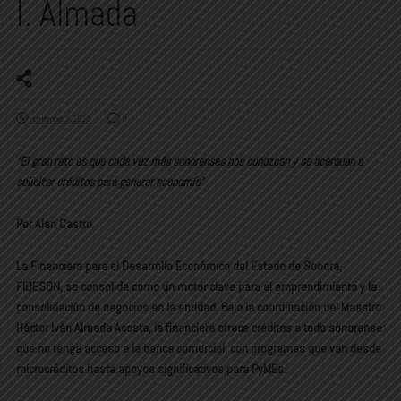
I. Almada
noviembre 3, 2025
0
“El gran reto es que cada vez más sonorenses nos conozcan y se acerquen a
solicitar créditos para generar economía”
Por Alan Castro
La Financiera para el Desarrollo Económico del Estado de Sonora,
FIDESON, se consolida como un motor clave para el emprendimiento y la
consolidación de negocios en la entidad. Bajo la coordinación del Maestro
Héctor Iván Almada Acosta, la financiera ofrece créditos a todo sonorense
que no tenga acceso a la banca comercial, con programas que van desde
microcréditos hasta apoyos significativos para PyMEs.