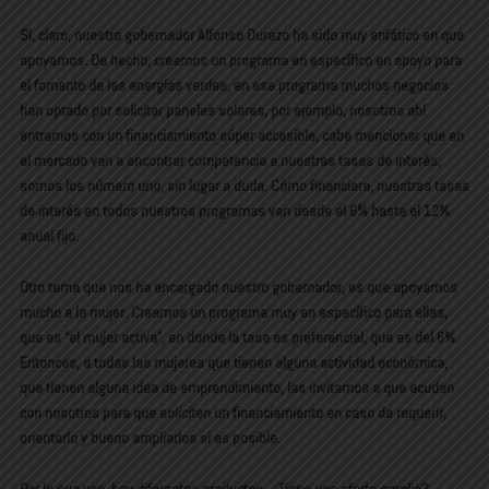
Sí, claro, nuestro gobernador Alfonso Durazo ha sido muy enfático en que
apoyemos. De hecho, creamos un programa en específico en apoyo para
el fomento de las energías verdes, en ese programa muchos negocios
han optado por solicitar paneles solares, por ejemplo, nosotros ahí
entramos con un financiamiento súper accesible, cabe mencionar que en
el mercado van a encontrar competencia a nuestras tasas de interés,
somos los número uno, sin lugar a duda. Cómo financiera, nuestras tasas
de interés en todos nuestros programas van desde el 6% hasta el 12%
anual fijo.
Otro tema que nos ha encargado nuestro gobernador, es que apoyamos
mucho a la mujer. Creamos un programa muy en específico para ellas,
que es “el mujer activa”, en donde la tasa es preferencial, que es del 6%.
Entonces, a todas las mujeres que tienen alguna actividad económica,
que tienen alguna idea de emprendimiento, las invitamos a que acudan
con nosotros para que soliciten un financiamiento en caso de requerir,
orientarlo y bueno ampliarlos si es posible.
Por lo que veo, hay diferentes productos, ¿Tiene una oferta amplia?