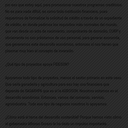
por eso que estoy aquí, para promocionar nuestros programas crediticios.
No es para nada difícil, es como toda institución financiera, pues
requerimos de formalizar la solicitud de crédito a través de un expediente
de crédito, en donde pedimos los requisitos más normales del mundo,
que van desde un acta de nacimiento, comprobante de domicilio, CURP y
obviamente no son préstamos de uso personal, para generar economía,
que generemos este desarrollo económico, entonces sí nos tienen que
plasmar muy bien el concepto de inversión.
¿Qué tipo de proyectos apoya FIDESON?
Apoyamos todo tipo de proyectos, menos el sector primario en este caso.
Que sería ganadería y agricultura para eso hay una financiera que
depende de SAGARHPA que es el la AGROSON. Nosotros estamos en el
desarrollo económico. Entonces, vamos del comercio, servicio,
agroindustria. Todo ese tipo de negocios nosotros lo apoyamos.
¿Cómo está el tema del desarrollo sostenible? Porque hemos visto cómo
el gobernador Alfonso Durazo le ha dado un impulso importante…