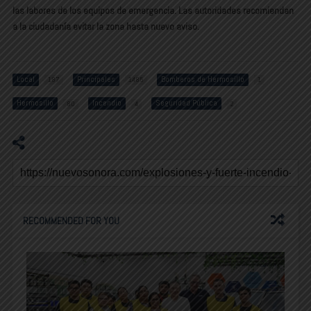
las labores de los equipos de emergencia. Las autoridades recomiendan
a la ciudadanía evitar la zona hasta nuevo aviso.
Local
Principales
Bomberos de Hermosillo
187
1485
1
Hermosillo
Incendio
Seguridad Pública
80
4
2
RECOMMENDED FOR YOU