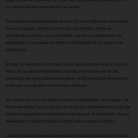
los vecinos de diversas colonias del sector.
El siniestro comenzó alrededor de las 5:00 de la mañana en un conjunto
de cinco bodegas ubicadas junto a las vías del tren, donde se
almacenaban tarimas con combustible. Las llamas rápidamente se
extendieron, provocando una intensa movilización de los cuerpos de
emergencia.
El fuego se concentró en el cruce de las calles Enrique Mazón y Rosario
Ibarra, en la colonia Ferrocarrilera. Gracias a la intervención de los
bomberos, con apoyo del carro-escalera, se logró controlar el incendio y
evitar que se propagara a otras áreas cercanas.
De manera oficial no se reportan personas lesionadas; sin embargo, de
forma extraoficial se informó que al menos tres elementos del cuerpo de
bomberos resultaron heridos durante las labores de contención y fueron
trasladados al Hospital Ignacio Chávez para su atención médica.
La calle Salamanca permanece cerrada al tránsito vehicular para facilitar