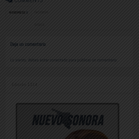
FACEBOOK:
WORDPRESS:
0
DISQUS:
Deja un comentario
Lo siento, debes estar
conectado
para publicar un comentario.
Edición 1314