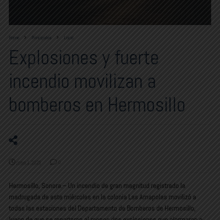
Home
Principales
Local
Explosiones y fuerte
incendio movilizan a
bomberos en Hermosillo
mayo 1, 2025
0
Hermosillo, Sonora.– Un incendio de gran magnitud registrado la
madrugada de este miércoles en la colonia Las Amapolas movilizó a
todas las estaciones del Departamento de Bomberos de Hermosillo,
luego de que se reportaran al menos dos explosiones que alarmaron a