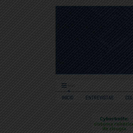
MENU
INICIO
ENTREVISTAS
CO