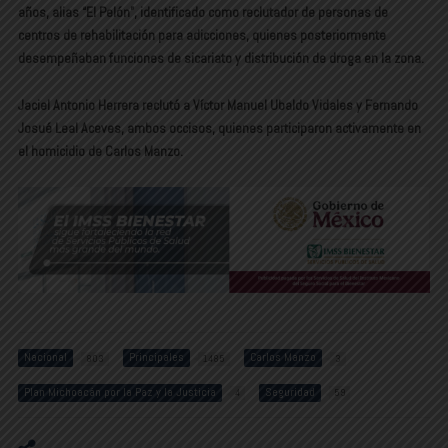
años, alias “El Pelón”, identificado como reclutador de personas de
centros de rehabilitación para adicciones, quienes posteriormente
desempeñaban funciones de sicariato y distribución de droga en la zona.
Jaciel Antonio Herrera reclutó a Víctor Manuel Ubaldo Vidales y Fernando
Josué Leal Aceves, ambos occisos, quienes participaron activamente en
el homicidio de Carlos Manzo.
Nacional
Principales
Carlos Manzo
803
1485
3
Plan Michoacán por la Paz y la Justicia
Seguridad
4
59