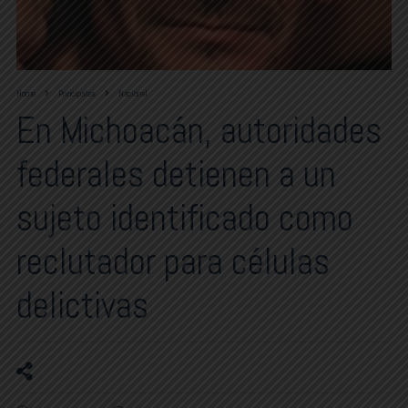
Home
Principales
Nacional
En Michoacán, autoridades
federales detienen a un
sujeto identificado como
reclutador para células
delictivas