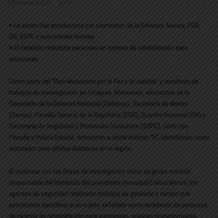
noviembre 24, 2025
0
• La acción fue encabezada por elementos de la Defensa, Marina, FGR,
GN, SSPC y autoridades locales
• El detenido reclutaba personas en centros de rehabilitación para
adicciones
Como parte del “Plan Michoacán por la Paz y la Justicia” y resultado de
trabajos de investigación, en Uruapan, Michoacán, elementos de la
Secretaría de la Defensa Nacional (Defensa), Secretaría de Marina
(Semar), Fiscalía General de la República (FGR), Guardia Nacional (GN) y
Secretaría de Seguridad y Protección Ciudadana (SSPC), junto con
Fiscalía y Policía Estatal, detuvieron a Jaciel Antonio “N”, identificado como
reclutador para células delictivas en la región.
Al continuar con las líneas de investigación sobre un grupo criminal
responsable del homicidio del presidente municipal Carlos Manzo, los
agentes de seguridad realizaron trabajos de gabinete y campo que
permitieron identificar a un sujeto señalado como reclutador de personas
de centros de rehabilitación para adicciones, quienes posteriormente