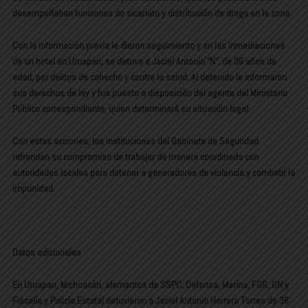
desempeñaban funciones de sicariato y distribución de droga en la zona.
Con la información previa le dieron seguimiento y en las inmediaciones
de un hotel en Uruapan, se detuvo a Jaciel Antonio “N”, de 36 años de
edad, por delitos de cohecho y contra la salud. Al detenido le informaron
sus derechos de ley y fue puesto a disposición del agente del Ministerio
Público correspondiente, quien determinará su situación legal.
Con estas acciones, las instituciones del Gabinete de Seguridad
refrendan su compromiso de trabajar de manera coordinada con
autoridades locales para detener a generadores de violencia y combatir la
impunidad.
Datos adicionales
En Uruapan, Michoacán, elementos de SSPC, Defensa, Marina, FGR, GN y
Fiscalía y Policía Estatal detuvieron a Jaciel Antonio Herrera Torres de 36