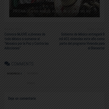
PRISMA | Carlos Manzo: el eco de un país sin ley
Newer Post
Older Post
Convoca IMJUVE a jóvenes de
Gobierno de México entregará 6
todo México a sumarse al
mil 401 viviendas este año como
“Mosaico por la Paz y Contra las
parte del programa Vivienda para
Adicciones”
el Bienestar
COMMENTS
FACEBOOK:
WORDPRESS:
0
DISQUS:
Deja un comentario