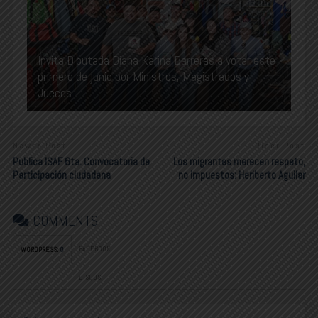
Invita Diputada Diana Karina Barreras a votar este
primero de junio por Ministros, Magistrados y
Jueces
Newer Post
Older Post
Publica ISAF 6ta. Convocatoria de
Los migrantes merecen respeto,
Participación ciudadana
no impuestos: Heriberto Aguilar
COMMENTS
FACEBOOK:
WORDPRESS:
0
DISQUS: