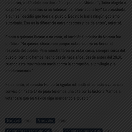
ministros, cediéndole esa decisión al pueblo de México. “¿Quién elegiría a
los próximos ministros si no hubiéramos reformado la ley? La presidenta.
Y aun así, decidió que fuera el pueblo. Eso no lo haría ningún gobierno
autoritario. Esa es la diferencia entre nosotros y los de antes”, enfatizó.
Frente a quienes llaman a no votar, el también fundador de Morena fue
enfático: “No quieren elecciones porque saben que ya no tienen el
respaldo del pueblo. Pero nuestra tarea es estar cerca, siempre cerca del
pueblo, como lo hemos hecho desde hace años, desde antes del 2018,
cuando este movimiento nació contra la corrupción, el privilegio y la
antidemocracia.”
Finalmente, el senador Heriberto Aguilar refrendó el llamado a votar con
convicción: “Este 1º de junio tenemos una cita con la historia. Vamos a
votar para que en México siga mandando el pueblo.”
Nacional
Principales
796
1485
Elecciones del Poder Judicial
Heriberto Aguilar Castillo
3
14