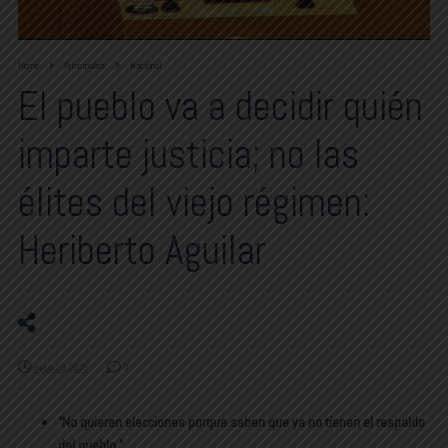
Home
Principales
Nacional
El pueblo va a decidir quién
imparte justicia; no las
élites del viejo régimen:
Heriberto Aguilar
mayo 19, 2025
0
“No quieren elecciones porque saben que ya no tienen el respaldo
del pueblo.”