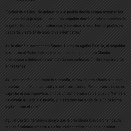
“Ciudad de México.- No quieren que el pueblo decida porque extrañan los
tiempos del viejo régimen, donde las cúpulas decidían todo a espaldas de
la gente. Por eso atacan, calumnian y siembran miedo. Pero el pueblo ya
despertó, y este 1º de junio lo va a demostrar.”
Así lo afirmó el senador por Sonora, Heriberto Aguilar Castillo, al respaldar
la reforma al Poder Judicial y el llamado de la presidenta Claudia
Sheinbaum a defender la democracia con participación libre y consciente
en las urnas.
Aguilar recordó que durante la campaña, el movimiento ofreció al pueblo
transformar el Poder Judicial y lo está cumpliendo. “Esta reforma no es un
capricho ni una improvisación: fue un compromiso con el pueblo. Vamos a
devolverle la justicia al pueblo, y lo estamos haciendo de la única forma
legítima: con el voto.”
Aguilar Castillo, también subrayó que la presidenta Claudia Sheinbaum
renunció voluntariamente a su facultad constitucional para nombrar