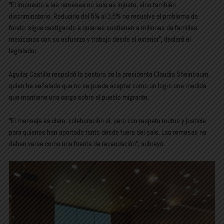
“El impuesto a las remesas no solo es injusto, sino también
discriminatorio. Reducirlo del 5% al 3.5% no resuelve el problema de
fondo: sigue castigando a quienes sostienen a millones de familias
mexicanas con su esfuerzo y trabajo desde el exterior”, declaró el
legislador.
Aguilar Castillo respaldó la postura de la presidenta Claudia Sheinbaum,
quien ha señalado que no se puede aceptar como un logro una medida
que mantiene una carga sobre el pueblo migrante.
“El mensaje es claro: colaboración sí, pero con respeto mutuo y justicia
para quienes han aportado tanto desde fuera del país. Las remesas no
deben verse como una fuente de recaudación”, subrayó.