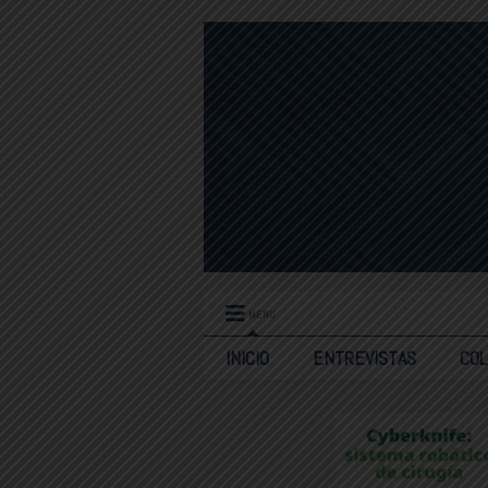
MENU
INICIO
ENTREVISTAS
CO