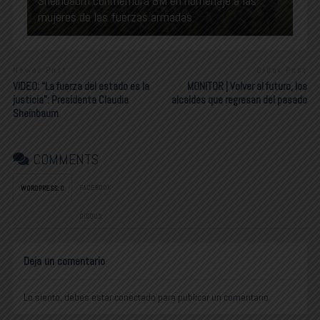
Sheinbaum conmemora 8M en homenaje a las
mujeres de las fuerzas armadas
Newer Post
Older Post
VIDEO: “La fuerza del estado es la
MONITOR | Volver al futuro, los
justicia”: Presidenta Claudia
alcaldes que regresan del pasado
Sheinbaum
COMMENTS
FACEBOOK:
WORDPRESS:
0
DISQUS:
Deja un comentario
Lo siento, debes estar
conectado
para publicar un comentario.