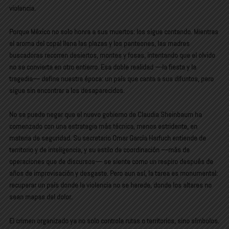
violencia.
Porque México no solo honra a sus muertos: los sigue contando. Mientras
el aroma del copal llena las plazas y los panteones, las madres
buscadoras recorren desiertos, montes y fosas, intentando que el olvido
no se convierta en otro entierro. Esa doble realidad —la fiesta y la
tragedia— define nuestra época: un país que canta a sus difuntos, pero
sigue sin encontrar a los desaparecidos.
No se puede negar que el nuevo gobierno de Claudia Sheinbaum ha
comenzado con una estrategia más técnica, menos estridente, en
materia de seguridad. Su secretario Omar García Harfuch entiende de
territorio y de inteligencia, y su estilo de coordinación —más de
operaciones que de discursos— se siente como un respiro después de
años de improvisación y desgaste. Pero aun así, la tarea es monumental:
recuperar un país donde la violencia no se herede, donde los altares no
sean mapas del dolor.
El crimen organizado ya no solo controla rutas o territorios, sino símbolos.