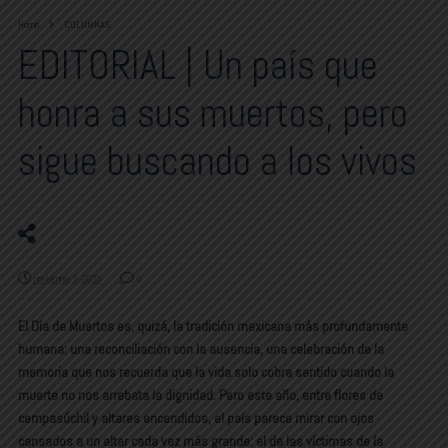
Home
COLUMNAS
EDITORIAL | Un país que
honra a sus muertos, pero
sigue buscando a los vivos
noviembre 3, 2025
0
El Día de Muertos es, quizá, la tradición mexicana más profundamente
humana: una reconciliación con la ausencia, una celebración de la
memoria que nos recuerda que la vida solo cobra sentido cuando la
muerte no nos arrebata la dignidad. Pero este año, entre flores de
cempasúchil y altares encendidos, el país parece mirar con ojos
cansados a un altar cada vez más grande: el de las víctimas de la