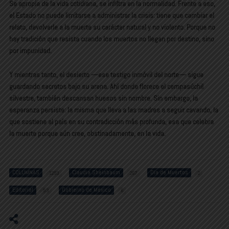
Se apropia de la vida cotidiana, se infiltra en la normalidad. Frente a eso,
el Estado no puede limitarse a administrar la crisis: tiene que cambiar el
relato, devolverle a la muerte su carácter natural y no violento. Porque no
hay tradición que resista cuando los muertos no llegan por destino, sino
por impunidad.
Y mientras tanto, el desierto —ese testigo inmóvil del norte— sigue
guardando secretos bajo su arena. Ahí donde florece el cempasúchil
silvestre, también descansan huesos sin nombre. Sin embargo, la
esperanza persiste: la misma que lleva a las madres a seguir cavando, la
que sostiene al país en su contradicción más profunda, esa que celebra
la muerte porque aún cree, obstinadamente, en la vida.
COLUMNAS
Claudia Sheinbaum
Día de Muertos
1293
267
2
Editorial
Gobierno de México
53
6