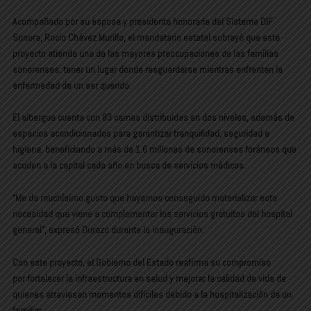
Acompañado por su esposa y presidenta honoraria del
Sistema DIF
Sonora
, Rocío Chávez Murillo, el mandatario estatal subrayó que este
proyecto atiende una de las mayores preocupaciones de las familias
sonorenses:
tener un lugar donde resguardarse mientras enfrentan la
enfermedad de un ser querido
.
El albergue cuenta con
83 camas distribuidas en dos niveles
, además de
espacios acondicionados para garantizar
tranquilidad, seguridad e
higiene
, beneficiando a más de
1.6 millones de sonorenses foráneos
que
acuden a la capital cada año en busca de servicios médicos.
“Me da muchísimo gusto que hayamos conseguido materializar esta
necesidad que viene a complementar los servicios gratuitos del hospital
general”, expresó Durazo durante la inauguración.
Con este proyecto, el Gobierno del Estado reafirma su compromiso
por
fortalecer la infraestructura en salud
y mejorar la calidad de vida de
quienes atraviesan momentos difíciles debido a la hospitalización de un
familiar.