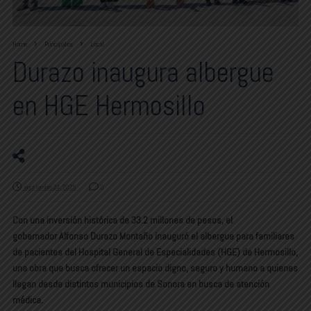
Home
Principales
Local
Durazo inaugura albergue
en HGE Hermosillo
septiembre 24, 2025
0
Con una inversión histórica de
33.2 millones de pesos
, el
gobernador
Alfonso Durazo Montaño
inauguró el
albergue para familiares
de pacientes del Hospital General de Especialidades (HGE) de Hermosillo
,
una obra que busca ofrecer un espacio digno, seguro y humano a quienes
llegan desde distintos municipios de Sonora en busca de atención
médica.