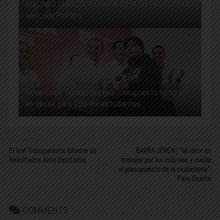
ALFONSO DURAZO, PERMEA BIEN SU PROPUESTA.
Mercado Político
Gobernador Durazo destina presupuesto histórico
en becas para 190 mil estudiantes
Newer Post
Older Post
El Isaf Transparenta Informe de
BARRA JOVEN | “Mi labor es
Resultados Ante Diputados
trabajar por las colonias y cuidar
el presupuesto de la ciudadanía”:
Fany Duarte
COMMENTS