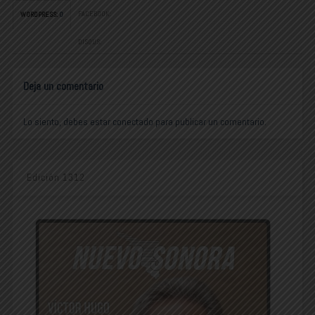
FACEBOOK:
WORDPRESS:
0
DISQUS:
Deja un comentario
Lo siento, debes estar
conectado
para publicar un comentario.
Edición 1312