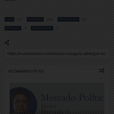
Local
Principales
Alfonso Durazo
187
1485
67
DIF Sonora
HGE Hermosillo
4
1
RECOMMENDED FOR YOU