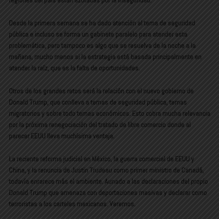
regiones del país están azotadas por la inseguridad.
Desde la primera semana se ha dado atención al tema de seguridad
pública e incluso se forma un gabinete paralelo para atender esta
problemática, pero tampoco es algo que se resuelva de la noche a la
mañana, mucho menos si la estrategia está basada principalmente en
atender la raíz, que es la falta de oportunidades.
Otros de los grandes retos será la relación con el nuevo gobierno de
Donald Trump, que conlleva a temas de seguridad pública, temas
migratorios y sobre todo temas económicos. Esto cobra mucha relevancia
por la próxima renegociación del tratado de libre comercio donde al
parecer EEUU lleva muchísima ventaja.
La reciente reforma judicial en México, la guerra comercial de EEUU y
China, y la renuncia de Justin Trudeau como primer ministro de Canadá,
todavía enrarece más el ambiente. Aunado a las declaraciones del propio
Donald Trump que amenaza con deportaciones masivas y declarar como
terroristas a los carteles mexicanos. Veremos.