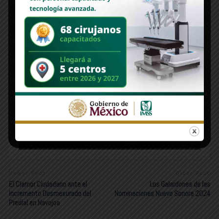
MONITOR | Volver al futuro, los alcaldes que
regresan del pasado
“Por la candidatura a Hermosillo, hay que
emparejar el piso y actuar con generosidad”: Wendy
Briceño
Newer Post
Older Post
El Clamor Ciudadano ante el
Los Galardones de las
Incremento Desmesurado del
Nominaciones Nuevo Sonora 2024
Predial en Navojoa