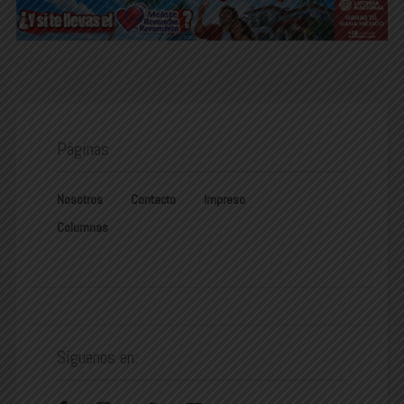
Páginas
Nosotros
Contacto
Impreso
Columnas
Síguenos en: