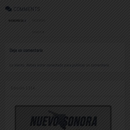
COMMENTS
FACEBOOK:
WORDPRESS:
0
DISQUS:
0
Deja un comentario
Lo siento, debes estar
conectado
para publicar un comentario.
Edición 1314