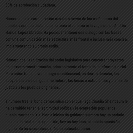
80% de aprobación ciudadana.
Número uno, la comunicación circular a través de las mañaneras del
pueblo, y aunque decían que no tenía el carisma ni la vagancia de Andrés
Manuel López Obrador. Ha podido mantener ese diálogo con las bases
con una comunicación más estructura, más frontal e incluso más concisa,
implementando su propio estilo.
Número dos, la utilización del poder legislativo para concretar proyectos
de la cuarta transformación, principalmente el tema de la reforma judicial.
Pero sobre todo elevar a rango constitucional, es decir a derecho, los
apoyos sociales del gobierno federal, las becas a estudiantes y planes de
justicia a los pueblos originarios.
Y número tres, el bono democratico con el que llegó Claudia Sheinbaum le
ha permitido tener la legitimidad política y la aceptación popular del
pueblo mexicano. Y si bien a inicios de gobierno siempre hay un periodo
de luna de miel con la oposición, hoy no hay luna, ni habido oposición
alguna. Se ha concentrado más en autosabotearse.