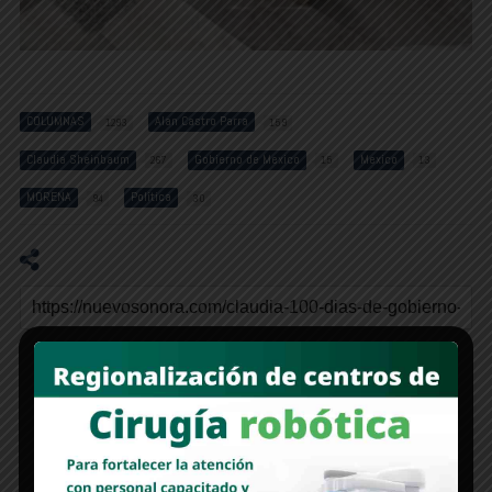
COLUMNAS
Alan Castro Parra
1293
159
Claudia Sheinbaum
Gobierno de Mexico
Mexico
267
15
13
MORENA
Política
94
30
RECOMMENDED FOR YOU