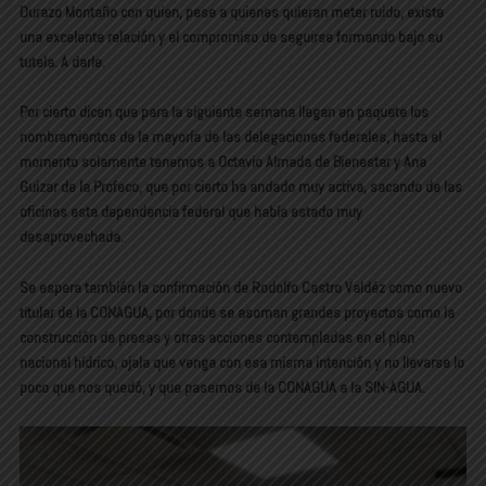
Durazo Montaño con quien, pese a quienes quieran meter ruido, existe
una excelente relación y el compromiso de seguirse formando bajo su
tutela. A darle.
Por cierto dicen que para la siguiente semana llegan en paquete los
nombramientos de la mayoría de las delegaciones federales, hasta el
momento solamente tenemos a Octavio Almada de Bienestar y Ana
Guizar de la Profeco, que por cierto ha andado muy activa, sacando de las
oficinas esta dependencia federal que había estado muy
desaprovechada.
Se espera también la confirmación de Rodolfo Castro Valdéz como nuevo
titular de la CONAGUA, por donde se asoman grandes proyectos como la
construcción de presas y otras acciones contempladas en el plan
nacional hídrico, ojala que venga con esa misma intención y no llevarse lo
poco que nos quedó, y que pasemos de la CONAGUA a la SIN-AGUA.