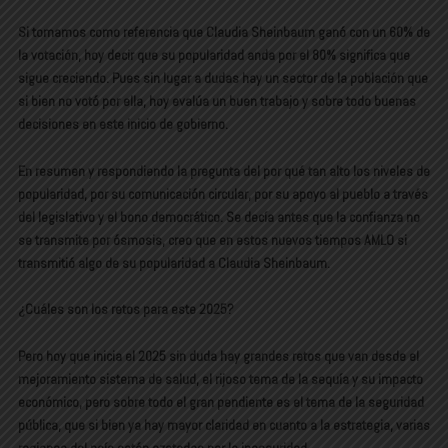
Si tomamos como referencia que Claudia Sheinbaum ganó con un 60% de
la votación, hoy decir que su popularidad anda por el 80% significa que
sigue creciendo. Pues sin lugar a dudas hay un sector de la población que
si bien no votó por ella, hoy evalúa un buen trabajo y sobre todo buenas
decisiones en este inicio de gobierno.
En resumen y respondiendo la pregunta del por qué tan alto los niveles de
popularidad, por su comunicación circular, por su apoyo al pueblo a través
del legislativo y el bono democrático. Se decía antes que la confianza no
se transmite por ósmosis, creo que en estos nuevos tiempos AMLO si
transmitió algo de su popularidad a Claudia Sheinbaum.
¿Cuáles son los retos para este 2025?
Pero hoy que inicia el 2025 sin duda hay grandes retos que van desde el
mejoramiento sistema de salud, el rijoso tema de la sequía y su impacto
económico, pero sobre todo el gran pendiente es el tema de la seguridad
pública, que si bien ya hay mayor claridad en cuanto a la estrategia, varias