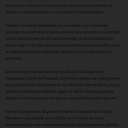
un tema que si bien no es desconocido para el joven funcionario, si
amerita un reto importante en su carrera en el servicio público.
Teniendo un estado demarcado por una amplia zona rural donde
convergen no solamente el sector primario de la economía de la entidad,
sino la identidad cultural del Sonora Profundo, la responsabilidad es
todavía mayor, hoy más que nunca que enfrenta grandes desafíos como
la sequía extrema que impacta en sectores como la agricultura y la
ganadería.
Que ironía de la vida que el primer año de Juan Gonzalez como
Coordinador Estatal de Protección Civil le tocó atender las contingencias
que provocó el año más lluvioso en los último 30 años de Sonora, hoy la
realidad es totalmente diferente, llega a la SADER ante un panorama
desierto e incierto, pero con las ganas y capacidad de sortear ese reto.
Hay varios programas del gobierno federal encabezado por Claudia
Sheinbaum que pasarán por la SADER, por lo cual es de suma
importancia tener una coordinación estrecha con el gobernador Alfonso