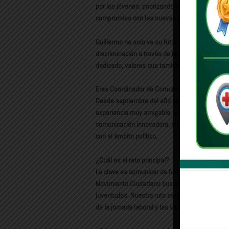
por los jóvenes, priorizando cuadros como Man
compromiso con las nuevas generaciones.
Guillermo no solo ve su futuro dentro del partid
discriminación a través de Misión Civil y Colec
dedicado, valores que también ha aplicado en su
Eres Coordinador de Comunicación, ¿Cómo te 
Desde septiembre del año pasado estoy a carg
experiencia muy amigable, ya que es un espaci
comunicación innovadora, enfocada en las nuev
con el ámbito político,
¿Cuál es el reto principal?
La clave es comunicar de forma clara y cercana
Movimiento Ciudadano buscamos traducir la pol
juventudes. Nuestra ruta está basada en causa
de la jornada laboral y las vacaciones dignas. 