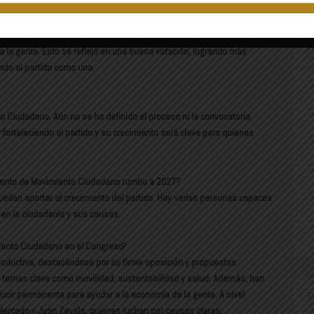
o le ha ido después de esta elección?
en 2024, obteniendo 11 millones de votos a nivel nacional y
solo una oposición. En Sonora, fuimos una opción diferente con
P
la gente. Esto se reflejó en una buena votación, logrando más
endo al partido como una.
 Ciudadano. Aún no se ha definido el proceso ni la convocatoria
r fortaleciendo al partido y su crecimiento será clave para quienes
imiento de Movimiento Ciudadano rumbo a 2027?
eden aportar al crecimiento del partido. Hay varias personas capaces
e en la ciudadanía y sus causas.
iento Ciudadano en el Congreso?
oductiva, destacándose por su firme oposición y propuestas
 temas clave como movilidad, sustentabilidad y salud. Además, han
ducir permanente para ayudar a la economía de la gente. A nivel
T
Mercado y Juan Zavala, quienes luchan por causas claras,