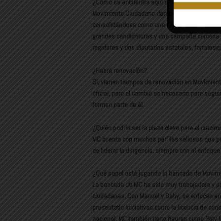
¿Cómo se encuentra aquí a nivel estatal y cóm
Movimiento Ciudadano demostró su crecimiento 
consolidándose como una alternativa real, no 
grandes candidaturas y una campaña cercana a 
regidores y dos diputados estatales, fortaleci
¿Habrá renovación?
Sí, vienen tiempos de renovación en Movimiento
oficial, pero el cambio es necesario para segui
formen parte de él.
¿Quién podría ser la pieza clave para el crec
MC cuenta con muchos perfiles valiosos que pu
de liderar la dirigencia, siempre con el enfoqu
¿Qué papel está jugando la bancada de Movim
La bancada de MC ha sido muy trabajadora y pr
ciudadanas. Con Manuel y Gaby, se enfocan en
presentado iniciativas como la licencia de con
nacional, MC también tiene figuras como Paty 