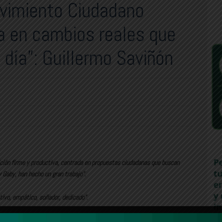
ovimiento Ciudadano
ca en cambios reales que
 día”: Guillermo Saviñón
ión firme y productiva, centrada en propuestas ciudadanas que buscan
 Gaby, han hecho un gran trabajo”.
tivo, empático, soñador, dedicado”.
necte con las nuevas generaciones y trascienda más allá de la política,