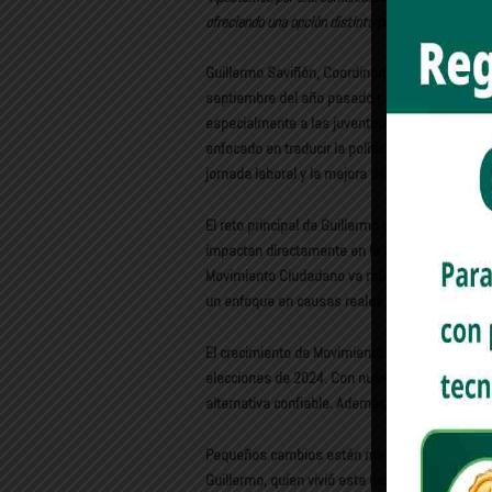
ofreciendo una opción distinta principalmente para 
Guillermo Saviñón, Coordinador de Comunicac
septiembre del año pasado por su enfoque crea
especialmente a las juventudes, con la políti
enfocado en traducir la política en acciones con
jornada laboral y la mejora de las vacaciones d
El reto principal de Guillermo es evitar que la
impactan directamente en la sociedad. Aunque h
Movimiento Ciudadano va más allá de eso, const
un enfoque en causas reales.
El crecimiento de Movimiento Ciudadano en So
elecciones de 2024. Con nuevos regidores y do
alternativa confiable. Además, está en proceso
Pequeños cambios están marcando el camino pa
Guillermo, quien vivió esta inclusión de pri