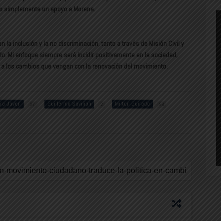
no simplemente un apoyo a Morena.
a inclusión y la no discriminación, tanto a través de Misión Civil y
do. Mi enfoque siempre será incidir positivamente en la sociedad,
nto a los cambios que vengan con la renovación del movimiento.
ra Joven
Guillermo Saviñon
Milton Guirado
27
2
26