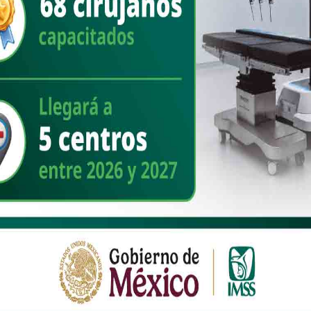
uel Scott y Carolina Tesisteco, lo que demuestra un verdadero
o, sino también trabajando en iniciativas de inclusión y no
tivo 41. Se describe como creativo, proactivo, empático, soñador y
 labor política.
va?
o del área de comunicación en Movimiento Ciudadano. Ha sido una
o donde la creatividad es clave. MC se ha destacado por una
as generaciones y en conectar con la sociedad en general, no solo
 cómo las decisiones políticas impactan en la vida diaria. En
ítica en algo comprensible y relevante, especialmente para las
s y necesidades reales, con resultados concretos, como la reducción
Queremos que la gente vea que la política sí transforma su día a día.