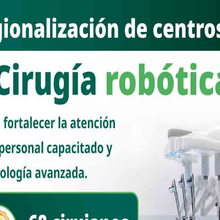
las juventudes”.
ión de Movimiento Ciudadano, ha destacado desde su llegada en
tivo e innovador. En su gestión, ha buscado conectar a la sociedad,
ca de una manera clara y comprensible. Movimiento Ciudadano se ha
cretas y relevantes para la vida diaria, como la reducción de la
ignas.
 política se perciba como algo lejano, mostrando cómo las decisiones
a habido críticas sobre el uso de redes sociales, él señala que
ruyendo una alternativa real, sin recurrir a dádivas, y manteniendo
nora ha sido evidente, obteniendo buenos resultados en las
s diputados estatales, el partido sigue consolidándose como una
 de renovación, lo que será crucial para su futuro rumbo a 2027.
ra que las juventudes sean protagonistas dentro del partido.
mera mano, destaca que Movimiento Ciudadano ha apostado fuertemente