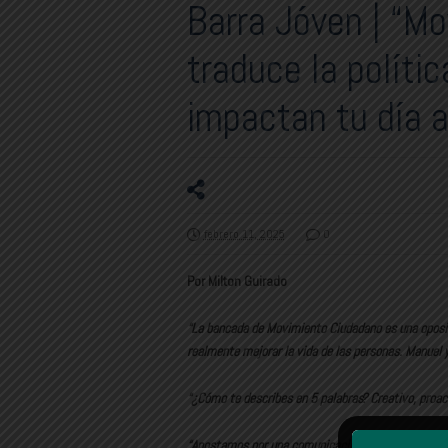
Barra Jóven | “M
traduce la políti
impactan tu día a
febrero 11, 2025
0
Por Milton Guirado
“La bancada de Movimiento Ciudadano es una oposic
realmente mejorar la vida de las personas. Manuel y
“¿Cómo te describes en 5 palabras? Creativo, proac
“Apostamos por una comunicación innovadora que co