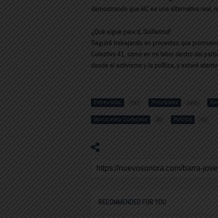
demostrando que MC es una alternativa real, 
¿Qué sigue para tí, Guillermo?
Seguiré trabajando en proyectos que promuevan l
Colectivo 41, como en mi labor dentro del parti
desde el activismo y la política, y estaré ate
Entrevistas
Principales
Bar
787
1485
Movimiento Ciudadano
Política
20
30
RECOMMENDED FOR YOU