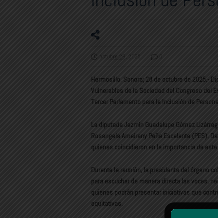
octubre 28, 2025
0
Hermosillo, Sonora; 28 de octubre de 2025.- D
Vulnerables de la Sociedad del Congreso del E
Tercer Parlamento para la Inclusión de Person
La diputada Jazmín Guadalupe Gómez Lizárraga (
Rosangela Amairany Peña Escalante (PES), Dav
quienes coincidieron en la importancia de este 
Durante la reunión, la presidenta del órgano 
para escuchar de manera directa las voces, n
quienes podrán presentar iniciativas que contri
equitativas.