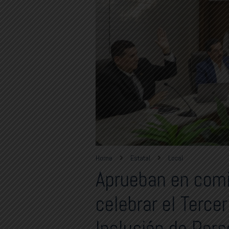
Home
Estatal
Local
Aprueban en comi
celebrar el Terce
Inclusión de Per