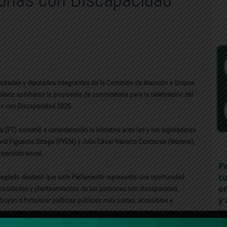
iputadas y diputados integrantes de la Comisión de Atención a Grupos
stado aprobaron la propuesta de convocatoria para la celebración del
as con Discapacidad 2025.
PT) sometió a consideración la iniciativa ante las y los legisladores
id Figueroa Ortega (PVEM) y Julio César Navarro Contreras (Morena),
ejercicio anual.
colegiado destacó que este Parlamento representa una oportunidad
ecesidades y planteamientos de las personas con discapacidad,
buyan a fortalecer políticas públicas más justas, accesibles y