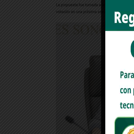
La propuesta fue turnada a la Comisión de Régi
votación en una próxima sesión del Pleno.