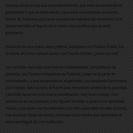
muchas áreas en las que está interviniendo, que está desarrollando el
gobernador y que se está viendo y que está consolidando, el mismo
puerto de Guaymas que ya es la puerta de logística del noroeste y va a
quedar también el legado de la nueva clase política que se está
generando.
Hablando de esa nueva clase política, trabajaste con Paulina Ocaña, hoy
lo haces ahí como cabeza sector con Froylán Gámez, ¿cómo los ves?
Los veo bien, han sido muy buenos colaboradores, compañeros de
gabinete, con Paulina trabajamos en Telemax, luego en la parte de
comunicación, y una temporada en el gabinete, una excelente funcionaria.
Con Froylán, dato curioso, él fue mi juez del premio estatal de la juventud,
y también tenemos muy buena coordinación, muy buen trabajo, muy
preciso en en su quehacer, y es alguien también a quien le he aprendido
mucho y con quien me he entendido muy bien para estar en este proceso.
Fue el primer titular de becas, entonces hubo mucho que aprenderle al
inicio que llegué ahí a la institución.