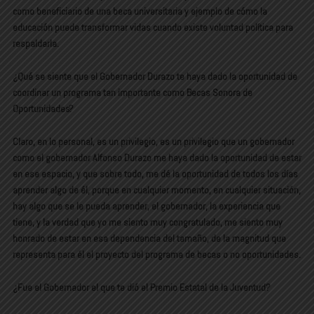
como beneficiario de una beca universitaria y ejemplo de cómo la
educación puede transformar vidas cuando existe voluntad política para
respaldarla.
¿Qué se siente que el Gobernador Durazo te haya dado la oportunidad de
coordinar un programa tan importante como Becas Sonora de
Oportunidades?
Claro, en lo personal, es un privilegio, es un privilegio que un gobernador
como el gobernador Alfonso Durazo me haya dado la oportunidad de estar
en ese espacio, y que sobre todo, me dé la oportunidad de todos los días
aprender algo de él, porque en cualquier momento, en cualquier situación,
hay algo que se le pueda aprender, el gobernador, la experiencia que
tiene, y la verdad que yo me siento muy congratulado, me siento muy
honrado de estar en esa dependencia del tamaño, de la magnitud que
representa para él el proyecto del programa de becas o no oportunidades.
¿Fue el Gobernador el que te dió el Premio Estatal de la Juventud?