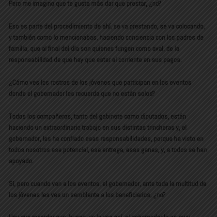
Pero me imagino que te gusta más dar que prestar, ¿no?
Eso es parte del procedimiento de ahí, se va prestando, se va colocando,
y también como lo mencionabas, haciendo conciencia con los padres de
familia, que al final del día son quienes fungen como aval, de la
responsabilidad de que hay que estar al corriente en sus pagos.
¿Cómo ves los rostros de los jóvenes que participan en los eventos
donde el gobernador les recuerda que no están solos?
Todos los compañeros, tanto del gabinete como diputados, están
haciendo un extraordinario trabajo en sus distintas trincheras y, el
gobernador, les ha confiado esas responsabilidades, porque ha visto en
todos nosotros ese potencial, esa entrega, esas ganas, y, a todos se han
apoyado.
Sí, pero cuando van a los eventos, el gobernador, ante toda la multitud de
los jóvenes les ves un semblante a los beneficiarios, ¿no?