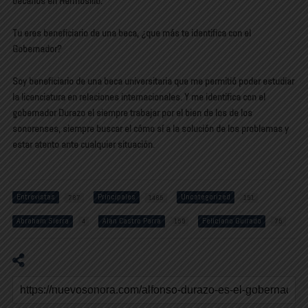
becarios en Hermosillo.
Tu eres beneficiario de una beca, ¿que más te identifica con el
Gobernador?
Soy beneficiario de una beca universitaria que me permitió poder estudiar
la licenciatura en relaciones internacionales. Y me identifica con el
gobernador Durazo el siempre trabajar por el bien de los de los
sonorenses, siempre buscar el cómo sí a la solución de los problemas y
estar atento ante cualquier situación.
Entrevistas
Principales
Uncategorized
787
1485
151
Abraham Sierra
Alan Castro Parra
Feliciano Guirado
4
159
75