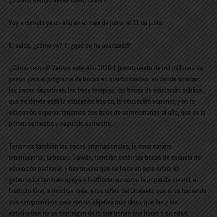
¿Cuánto tiempo llevas como titular?
Voy a cumplir ya un año en el mes de junio, el 11 de junio.
El saldo, ¿cómo va? Y, ¿qué se ha avanzado?
¿Cómo vamos? Vamos este año 2026-1 presupuesto de mil millones de
pesos para el programa de becas en oportunidades, en donde abarcan
las becas deportivas, las beca terapias, las becas de educación pública,
que es donde está la educación básica, la educación superior, y en la
educación superior tenemos dos tipos de convocatorias al año, que es la
primer semestre y segundo semestre.
Tenemos también las becas internacionales, la beca sonora
internacional, la beca a Taiwán, también están las becas de escuela de
educación particular y hay mucho que se hace en este rubro, el
gobernador también apoya a instituciones como la orquesta juvenil, el
Instituto Kino, a muchos más, a los niños del Jineseki, que él va haciendo
sus compromisos para con un objetivo muy claro, que las y los
estudiantes no se distraigan de lo que tienen que hacer a su edad,