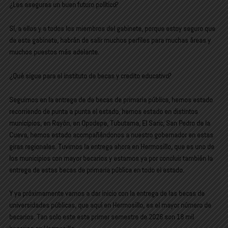
¿Les aseguras un buen futuro político?
Sí, a ellos y a todos los miembros del gabinete, porque estoy seguro que
de este gabinete, habrán de salir muchos perfiles para muchas áreas y
muchos puestos más adelante.
¿Qué sigue para el instituto de becas y credito educativo?
Seguimos en la entrega de de becas de primaria pública, hemos estado
recorriendo de punta a punta el estado, hemos estado en distintos
municipios, en Rayón, en Opodepe, Tubutama, El Saric, San Pedro de la
Cueva, hemos estado acompañándonos a nuestro gobernador en estas
giras regionales. Tuvimos la entrega ahora en Hermosillo, que es uno de
los municipios con mayor becarios y estamos ya por concluir también la
entrega de estas becas de primaria pública en todo el estado.
Y ya próximamente vamos a dar inicio con la entrega de las becas de
universidades públicas, que aquí en Hermosillo, es el mayor número de
becarios. Tan solo este este primer semestre de 2026 son 18 mil