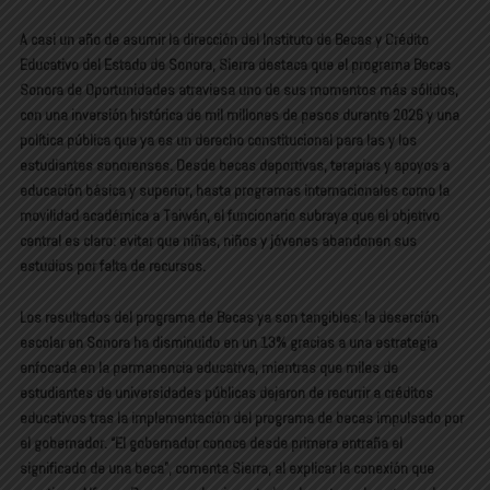
A casi un año de asumir la dirección del Instituto de Becas y Crédito
Educativo del Estado de Sonora, Sierra destaca que el programa Becas
Sonora de Oportunidades atraviesa uno de sus momentos más sólidos,
con una inversión histórica de mil millones de pesos durante 2026 y una
política pública que ya es un derecho constitucional para las y los
estudiantes sonorenses. Desde becas deportivas, terapias y apoyos a
educación básica y superior, hasta programas internacionales como la
movilidad académica a Taiwán, el funcionario subraya que el objetivo
central es claro: evitar que niñas, niños y jóvenes abandonen sus
estudios por falta de recursos.
Los resultados del programa de Becas ya son tangibles: la deserción
escolar en Sonora ha disminuido en un 13% gracias a una estrategia
enfocada en la permanencia educativa, mientras que miles de
estudiantes de universidades públicas dejaron de recurrir a créditos
educativos tras la implementación del programa de becas impulsado por
el gobernador. “El gobernador conoce desde primera entraña el
significado de una beca”, comenta Sierra, al explicar la conexión que