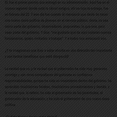
Sí, fue el primer premio que entregó en su administración. Aquí fue en el
museo regional donde está la cárcel antigua, ahí se hizo la entrega, fue
en febrero del 22. Y ese día fue cuando él mencionó que decía de hacer
una nueva clase política de jóvenes en el servicio público, decía, ya sea
como parte del gobierno, observadores, propuestas, lo que sea, pero
sean parte del gobierno. Y dice: “me gustaría que de aquí salieran nuevos
funcionarios, quiero invitarlos a trabajar”. Y a todos nos emocionó eso.
¿Y te imaginabas que ibas a estar ahorita en una dirección tan importante
y con tantos beneficios que está otorgando?
La verdad que no, y la verdad que el gobernador ha sido muy generoso
conmigo y con otros compañeros del gabinete en confiarnos
responsabilidades, porque ha sido un crecimiento dentro del gobierno, he
aprendido muchísimas facetas, muchísimos procedimientos y demás, y
la verdad que, lo reitero, ha sido el gobernador de las juventudes, el
gobernador de la educación, y ha sido el gobernador de una nueva clase
política.