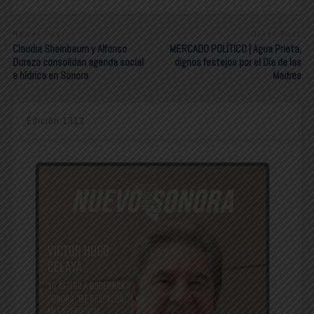
Newer Post
Older Post
Claudia Sheinbaum y Alfonso
MERCADO POLÍTICO | Agua Prieta,
Durazo consolidan agenda social
dignos festejos por el Día de las
e hídrica en Sonora
Madres
Edición 1312