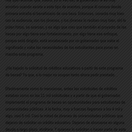
Hay que recordar que, bueno, yo lo veo así, al gobernador le es muy
emotivo cuando asiste a este tipo de eventos, porque él conoce desde
primera entraña el beneficiario de una beca. Entonces, conecta muy bien
con la audiencia, con los jóvenes, y los jóvenes lo reciben muy bien, ahí le
piden fotos, se acercan, y es algo que creo que también el proyecto de las
becas por algo tiene ese fortalecimiento, por algo tiene ese enfoque,
porque está dirigido, está encabezado por un gobernador que sabe el
significado y sabe las necesidades de los estudiantes para poner en
marcha este programa.
¿Ha bajado la solicitud de créditos educativos a partir de este programa
de becas? Ya que, a lo mejor no ocupan tanto ahora pedir prestado…
Efectivamente como lo mencionas, antes las solicitudes de créditos
estaban como en las 11 mil solicitudes y a partir de que el gobernador
implementó el programa de becas en oportunidades para estudiantes de
universidades públicas. A la fecha, muy a fuerzas llegamos a los 4 mil y
algo, casi 5 mil. Casi la mitad de jóvenes de universidades públicas que
dejaron de solicitar un crédito educativo. Dejaron de ahorcarse en alguna
deuda a largo plazo, etcétera. Y quienes lo solicitan o hacen parte de este