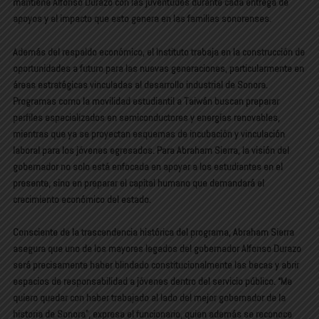
mantiene Alfonso Durazo con las juventudes durante cada entrega de
apoyos y el impacto que esto genera en las familias sonorenses.
Además del respaldo económico, el Instituto trabaja en la construcción de
oportunidades a futuro para las nuevas generaciones, particularmente en
áreas estratégicas vinculadas al desarrollo industrial de Sonora.
Programas como la movilidad estudiantil a Taiwán buscan preparar
perfiles especializados en semiconductores y energías renovables,
mientras que ya se proyectan esquemas de incubación y vinculación
laboral para los jóvenes egresados. Para Abraham Sierra, la visión del
gobernador no solo está enfocada en apoyar a los estudiantes en el
presente, sino en preparar el capital humano que demandará el
crecimiento económico del estado.
Consciente de la trascendencia histórica del programa, Abraham Sierra
asegura que uno de los mayores legados del gobernador Alfonso Durazo
será precisamente haber blindado constitucionalmente las becas y abrir
espacios de responsabilidad a jóvenes dentro del servicio público. “Me
quiero quedar con haber trabajado al lado del mejor gobernador de la
historia de Sonora”, expresa el funcionario, quien además se reconoce