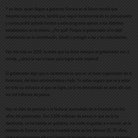
Y es decir, quien llegue a gobernar Sonora en el futuro tendrá que
respetar ese programa, tendrá que seguir incrementando su presupuesto
y nunca podrá quitarle fondos a este programa ajenos a los distintos
establecidos en el mismo. ¿Por qué? Porque el gobernador sí lo dejó
establecido en la constitución, blindó y protegió a las y los estudiantes.
Van mil mdp en 2026, la meta que ha dicho siempre el gobernador son 2
mmdp, ¿cómo le van a hacer para lograr este objetivo?
El gobernador algo que lo caracteriza es que es un buen organizador de lo
financiero, del área administrativa y todo. Yo estoy seguro que va a estar
en todo su esfuerzo el que se logre, ya lo ha demostrado en este año con
los mil millones de pesos.
Hay un dato de precisar a la fecha el acumulado de la inversión en los
años del gobernador. Son 3,600 millones de pesos lo que se le ha
destinado, no ha habido un gobierno, los invito si gustan a a revisar, en la
historia de Sonora, que le ha invertido tanto en los últimos 22, 25 años,
como el gobernador Alfonso Durazo lo ha hecho en el programa de becas,