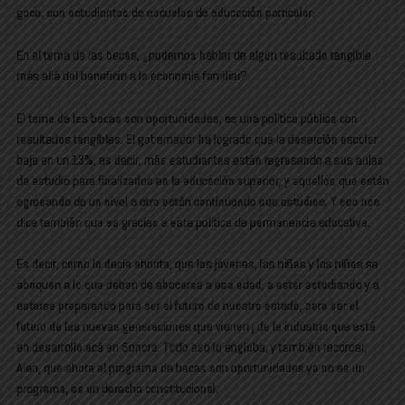
goce, son estudiantes de escuelas de educación particular.
En el tema de las becas, ¿podemos hablar de algún resultado tangible
más allá del beneficio a la economía familiar?
El tema de las becas son oportunidades, es una política pública con
resultados tangibles. El gobernador ha logrado que la deserción escolar
baje en un 13%, es decir, más estudiantes están regresando a sus aulas
de estudio para finalizarlos en la educación superior, y aquellos que están
egresando de un nivel a otro están continuando sus estudios. Y eso nos
dice también que es gracias a esta política de permanencia educativa.
Es decir, como lo decía ahorita, que los jóvenes, las niñas y los niños se
aboquen a lo que deben de abocarse a esa edad, a estar estudiando y a
estarse preparando para ser el futuro de nuestro estado, para ser el
futuro de las nuevas generaciones que vienen ¡ de la industria que está
en desarrollo acá en Sonora. Todo eso lo engloba, y también recordar,
Alan, que ahora el programa de becas son oportunidades ya no es un
programa, es un derecho constitucional.