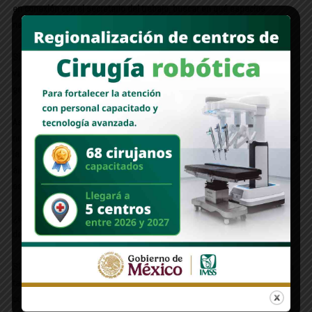
en conexión con el secretario del trabajo, buscar en qué espacios
necesitan perfiles como los que están ingresando.
Si están combatiendo la deserción escolar, más jóvenes van a egresar y
van a buscar estas nuevas oportunidades, ¿estáel gobernador Durazo
generando empleo?
Así es, se están dando las condiciones, cada vez se ve más inversión en
nuestro estado, nuevas empresas que llegan, más expansión de la bolsa
laboral, y estoy seguro que Sonora va a seguir consolidándose en este
ámbito y que van a seguir llegando más empresas, más inversiones y
eso va a dar cabida a más empleos para más jóvenes.
¿estás consciente de la trascendencia de este programa y lo que va a
dejar en esta transformación educativa del gobernador?
Sí, estoy consciente de lo que implica el reto que es, y a veces no es una
tarea, porque tienes que estar en todo, tienes que estar atento a las
cuestiones, a los compromisos que el gobernador va haciendo con la