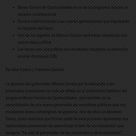
Becas Sonora de Oportunidades ya no es un programa: hoy es un
derecho constitucional
Sonora está formando a las nuevas generaciones que impulsarán
la industria del futuro
Uno de los legados de Alfonso Durazo será haber impulsado una
nueva clase política
Las becas son una política con resultados tangibles, la deserción
escolar disminuyó 13%
Por Alan Castro y Feliciano Guirado
La apuesta del gobernador Alfonso Durazo por la educación y las
juventudes sonorenses no solo se refleja en el crecimiento histórico del
programa Becas Sonora de Oportunidades, sino también en la
consolidación de una nueva generación de servidores públicos que hoy
encabezan áreas estratégicas de gobierno. Uno de ellos es Abraham
Sierra, quien reconoce que formar parte de este proyecto representa una
oportunidad permanente de aprendizaje al lado de un mandatario que,
asegura, “ha sido el gobernador de las juventudes y de la educación”.