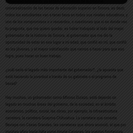
comunidad estudiantil, ya estamos hablando de la próxima
universalización de las becas de educación superior en Sonora, es decir,
todos los estudiantes van a tener beca en todos sus niveles educativos, y
uno de los compromisos o o recuerdos, o cuestiones que si es donde veo
tu pregunta, que me quiero quedar, es haber trabajado al lado del mejor
gobernador de la historia de Sonora, al gobernador que me dio la
oportunidad de estar en ese lugar a mi edad, que confió en mí, que confió
en los jóvenes, y el mayor satisfacción que vamos a hacer para que eso
logre, pues hacer un buen trabajo.
¿cuál sería el legado más importante del gobernador?, ¿la apuesta que
está haciendo la juventud a través de su gabinete o el programa de
becas?
Hay muchos, un gobernador como Alfonso Durazo, está dejando un
legado en muchas áreas del gobierno, de la sociedad, en el ámbito
económico, político, social, las obras, por ejemplo, la infraestructura
carretera, la carretera Guayma-Chihuahua. La carretera que conecta
Bavispe con Casas Grandes, las carreteras que ahora anunció, el que por
muchos años hacía falta como Imuris-Cananea, los puertos fronterizos,