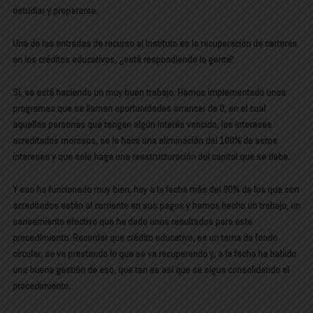
estudiar y prepararse.
Una de las entradas de recurso al Instituto es la recuperación de carteras
en los créditos educativos, ¿está respondiendo la gente?
Sí, se está haciendo un muy buen trabajo. Hemos implementado unos
programas que se llaman oportunidades arrancar de 0, en el cual
aquellas personas que tengan algún interés vencido, los intereses
acreditados morosos, se le hace una eliminación del 100% de estos
intereses y que solo haga una reestructuración del capital que se debe.
Y eso ha funcionado muy bien, hoy a la fecha más del 90% de los que son
acreditados están al corriente en sus pagos y hemos hecho un trabajo, un
saneamiento efectivo que ha dado unos resultados para este
procedimiento. Recordar que crédito educativo, es un tema de fondo
circular, se va prestando lo que se va recuperando y, a la fecha ha habido
una buena gestión de eso, que tan es así que se sigue consolidando el
procedimiento.