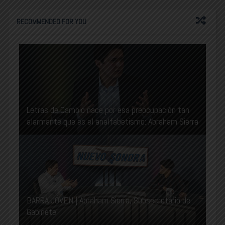
RECOMMENDED FOR YOU
Letras de Cambio nace por esa preocupación tan
alarmante que es el analfabetismo: Abraham Sierra
BARRA JÓVEN | Abraham Sierra, Subsecretario de
Gabinete