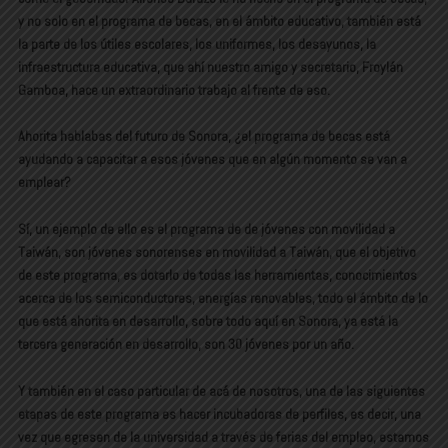
y no solo en el programa de becas, en el ámbito educativo, también está
la parte de los útiles escolares, los uniformes, los desayunos, la
infraestructura educativa, que ahí nuestro amigo y secretario, Froylán
Gamboa, hace un extraordinario trabajo al frente de eso.
Ahorita hablabas del futuro de Sonora, ¿el programa de becas está
ayudando a capacitar a esos jóvenes que en algún momento se van a
emplear?
Sí, un ejemplo de ello es el programa de de jóvenes con movilidad a
Taiwán, son jóvenes sonorenses en movilidad a Taiwán, que el objetivo
de este programa, es dotarlo de todas las herramientas, conocimientos
acerca de los semiconductores, energías renovables, todo el ámbito de lo
que está ahorita en desarrollo, sobre todo aquí en Sonora, ya está la
tercera generación en desarrollo, son 30 jóvenes por un año.
Y también en el caso particular de acá de nosotros, una de las siguientes
etapas de este programa es hacer incubadoras de perfiles, es decir, una
vez que egresen de la universidad a través de ferias del empleo, estamos