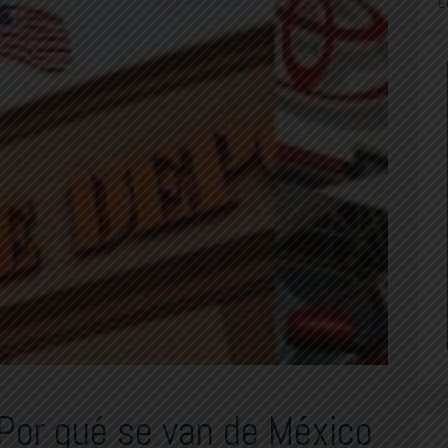
E
or qué se van de México