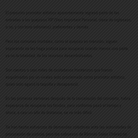
El presunto promotor artístico aparentemente regresó parte de las
entradas a los quejosos VIP (Very Important Personal, clase de inglesazo,
o no, y con tono oxforiano), preferentes y demás.
Pero los comunes mortales, como el quejoso en mención, siguen
esperando se les haga justicia para recuperar cuando menos una parte,
ya no la totalidad, de los recursos desembolsados.
Son cientos o casi miles de ciudadanos fronterizos que fueron
esquilmados por un vivales auto proclamado como promotor artístico,
quien solo agarró la taquilla y desapareció.
En las primeras semanas después de la cancelación del concierto, había
esperanza de recuperar los fondos, pero conforme pasó el tiempo y
ahora, a casi un año de distancia, se ve más difícil.
Se han hecho esfuerzos de demandas colectivas ante las autoridades de
procuración de justicia, pero los sabuesos de Rómulo Salas Chávez no