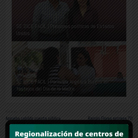
SE DICE FÁCIL | Presiones políticas de Estados
Unidos
SE DICE FÁCIL | Participa Angélica Burgos en
festejos del Día de la Madre
Newer Post
Older Post
Aprueba cabildo cuenta pública
Ramón Flores entrega 70
anual 2025 en Agua Prieta
toneladas de alimento a familias
guaymenses