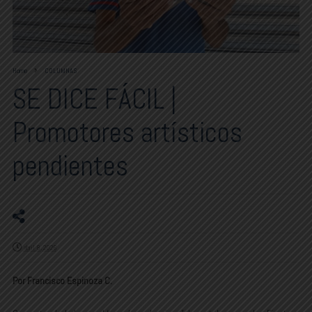
Home
COLUMNAS
SE DICE FÁCIL |
Promotores artísticos
pendientes
abril 8, 2026
Por Francisco Espinoza C.