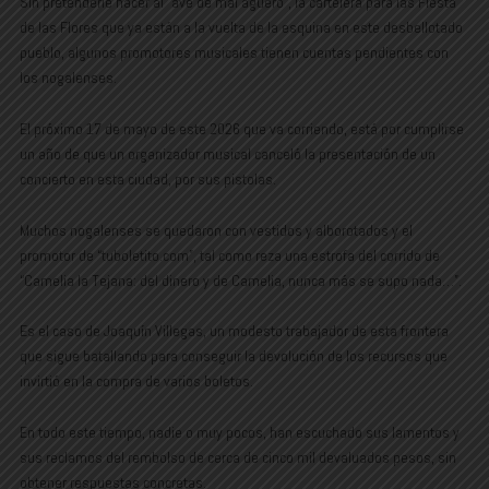
Sin pretenderle hacer al “ave de mal agüero”, la cartelera para las Fiesta
de las Flores que ya están a la vuelta de la esquina en este desbellotado
pueblo, algunos promotores musicales tienen cuentas pendientes con
los nogalenses.
El próximo 17 de mayo de este 2026 que va corriendo, está por cumplirse
un año de que un organizador musical canceló la presentación de un
concierto en esta ciudad, por sus pistolas.
Muchos nogalenses se quedaron con vestidos y alborotados y el
promotor de “tuboletito.com”, tal como reza una estrofa del corrido de
“Camelia la Tejana: del dinero y de Camelia, nunca más se supo nada…”.
Es el caso de Joaquín Villegas, un modesto trabajador de esta frontera
que sigue batallando para conseguir la devolución de los recursos que
invirtió en la compra de varios boletos.
En todo este tiempo, nadie o muy pocos, han escuchado sus lamentos y
sus reclamos del rembolso de cerca de cinco mil devaluados pesos, sin
obtener respuestas concretas.