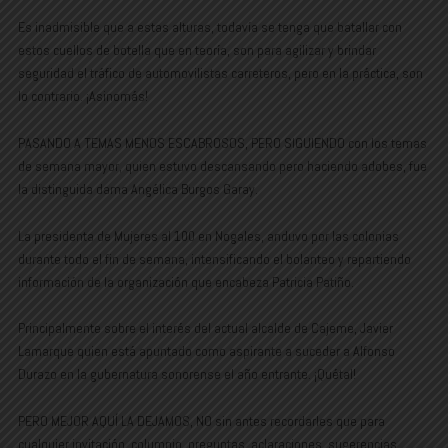
Es inadmisible que a estas alturas, todavía se tenga que batallar con
estos cuellos de botella que en teoría, son para agilizar y brindar
seguridad el tráfico de automovilistas carreteros, pero en la práctica, son
lo contrario. ¡Asinomás!
PASANDO A TEMAS MENOS ESCABROSOS, PERO SIGUIENDO con los temas
de semana mayor, quien estuvo descansando pero haciendo adobes, fue
la distinguida dama Angélica Burgos Garay.
La presidenta de Mujeres al 100 en Nogales, anduvo por las colonias
durante todo el fin de semana, intensificando el bolanteo y repartiendo
información de la organización que encabeza Patricia Patiño.
Principalmente sobre el interés del actual alcalde de Cajeme, Javier
Lamarque quien está apuntado como aspirante a suceder a Alfonso
Durazo en la gubernatura sonorense el año entrante. ¡Quétal!
PERO MEJOR AQUÍ LA DEJAMOS, NO sin antes recordarles que para
cualquier invitación, columpio, preguntas, aclaraciones, sugerencias,