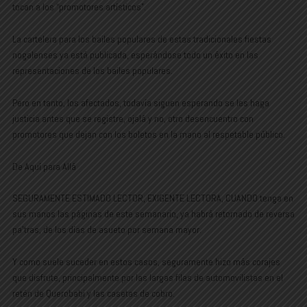
tocan a los “promotores artísticos”.
La cartelera para los bailes populares de estas tradicionales fiestas
nogalenses ya está publicada, esperándose todo un éxito en las
representaciones de los bailes populares.
Pero en tanto, los afectados, todavía siguen esperando se les haga
justicia antes que se registre, ojalá y no, otro desencuentro con
promotores que dejan con los boletos en la mano al respetable público.
De Aquí para Allá
SEGURAMENTE ESTIMADO LECTOR, EXIGENTE LECTORA, CUANDO tenga en
sus manos las páginas de este semanario, ya habrá retornado de reversa
pa’tras, de los días de asueto por semana mayor.
Y como suele suceder en estos casos, seguramente hizo más corajes
que disfrute, principalmente por las largas filas de automovilistas en el
retén de Querobabi y las casetas de cobro.