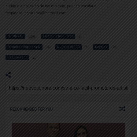
dudas o ampliación de las mismas, pueden escribir a
fespinoza_contreras@hotmail.com
COLUMNAS
Fiesta de las Flores
1293
1
Francisco Espinoza C.
Mujeres al 100
Nogales
16
5
22
Se Dice Fácil
21
RECOMMENDED FOR YOU