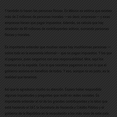
Y también lo hacen las personas físicas. En México se estima que existen
más de 2 millones de personas morales —es decir, empresas— y esas
empresas tienen que pagar impuestos. Además, se calcula que hay
alrededor de 80 millones de contribuyentes activos, sumando personas
físicas y morales.
Es importante entender que muchas veces hay muchísimas personas —
sobre todo en la economía informal— que no pagan impuestos. Y los que
sí pagamos, pues cargamos con esa responsabilidad. Mire, aquí los
traemos en la espalda. Con lo que nosotros pagamos es con lo que el
gobierno acciona en beneficio de todos. Y eso, aunque no es justo, es la
realidad que tenemos.
Así que le agradezco mucho su atención. Espero haber respondido
algunas inquietudes y preguntas que recibí en redes sociales. Es
importante entender el rol de los grandes contribuyentes y la labor que
está haciendo el SAT, la Secretaría de Hacienda y Crédito Público y el
gobierno de la República en la recaudación a los más ricos de este país.