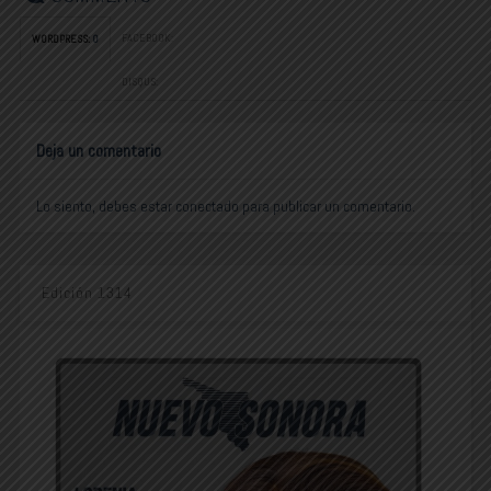
FACEBOOK:
WORDPRESS:
0
DISQUS:
Deja un comentario
Lo siento, debes estar
conectado
para publicar un comentario.
Edición 1314