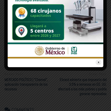
México y Estados Unidos: ¿Una Guerra sin Cuartel?
SONORA STAR | Toyota, la primera grieta visible del
nuevo T-MEC
Newer Post
Older Post
MERCADO POLÍTICO | “Chemel”,
Ebrard advierte que impuesto del
aplicación transparente de los
3.5% a remesas en EE. UU.
recursos
afectará a los más pobres y podría
generar represalias
COMMENTS