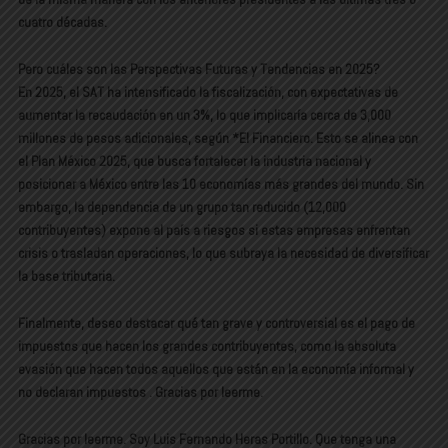
cuatro décadas.
Pero cuáles son las Perspectivas Futuras y Tendencias en 2025?
En 2025, el SAT ha intensificado la fiscalización, con expectativas de
aumentar la recaudación en un 3%, lo que implicaría cerca de 3,000
millones de pesos adicionales, según *El Financiero. Esto se alinea con
el Plan México 2025, que busca fortalecer la industria nacional y
posicionar a México entre las 10 economías más grandes del mundo. Sin
embargo, la dependencia de un grupo tan reducido (12,000
contribuyentes) expone al país a riesgos si estas empresas enfrentan
crisis o trasladan operaciones, lo que subraya la necesidad de diversificar
la base tributaria.
Finalmente, deseo destacar qué tan grave y controversial es el pago de
impuestos que hacen los grandes contribuyentes, como la absoluta
evasión que hacen todos aquellos que están en la economía informal y
no declaran impuestos . Gracias por leerme.
Gracias por leerme. Soy Luis Fernando Heras Portillo. Que tenga una