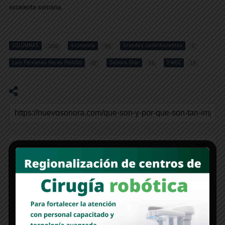
excelente semana.
COLUMNAS
economía
Grandes contribuyentes
1293
30
1
Luis Fernando Heras Portillo
Sonora Star
T-MEC
67
56
18
RECOMMENDED FOR YOU