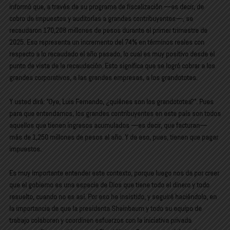
informó que, a través de su programa de fiscalización —es decir, de
cobro de impuestos y auditorías a grandes contribuyentes—, se
recaudaron 170,208 millones de pesos durante el primer trimestre de
2025. Eso representa un incremento del 74% en términos reales con
respecto a lo recaudado el año pasado, lo cual es muy positivo desde el
punto de vista de la recaudación. Esto significa que se logró cobrar a los
grandes corporativos, a las grandes empresas, a los grandototes.
Y usted dirá: “Oye, Luis Fernando, ¿quiénes son los grandototes?”. Pues
para que entendamos, los grandes contribuyentes en este país son todos
aquellos que tienen ingresos acumulados —es decir, que facturan—
más de 1,250 millones de pesos al año. Y de eso, pues, tienen que pagar
impuestos.
Es muy importante entender este contexto, porque luego nos da por creer
que el gobierno es una especie de Dios que tiene todo el dinero y todo
resuelto, cuando no es así. Por eso he insistido, y seguiré haciéndolo, en
la importancia de que la presidenta Sheinbaum y todo su equipo de
trabajo colaboren y coordinen esfuerzos con la iniciativa privada