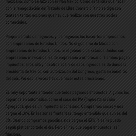
mexicana. Como se hizo con el Plan México. Como se tendrá que hacer
con la renegociación del Tratado de Libre Comercio. Y no se diga con
tantas y tantas acciones que hay que realizar con nuestros socios
comerciales.
Porque se trata de negocios, y los negocios los hacen los empresarios
con empresarios de Estados Unidos. No el gobierno de México con
empresarios de Estados Unidos, ni el gobierno de Estados Unidos con
empresarios mexicanos. Es de empresario a empresario. Y ambos pagan
impuestos: ellos allá y nosotros acá, y de esos ingresos es de donde la
presidenta de México, con autorización del Congreso, gasta en beneficio
del país. Por eso, a veces hay que hacer estas precisiones.
Es muy importante entender que todos pagamos impuestos. Algunos los
pagamos en automático, como el caso del IVA (Impuesto al Valor
Agregado), que es un impuesto al consumo. Compramos cosas y nos
cargan el 16%. En las zonas fronterizas, tengo entendido que aún es del
8%. Cuando compramos gasolina, nos cargan el IEPS. Y así le puedo
seguir platicando todo el día. Pero sí: hay que pagar impuestos, así
funciona.