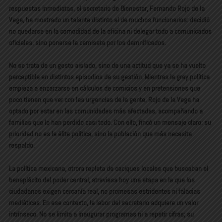
respuestas inmediatas, el secretario de Bienestar, Fernando Rojo de la
Vega, ha mostrado un talante distinto al de muchos funcionarios: decidió
no quedarse en la comodidad de la oficina ni delegar todo a comunicados
oficiales, sino ponerse la camiseta por los damnificados.
No se trata de un gesto aislado, sino de una actitud que ya se ha vuelto
perceptible en distintos episodios de su gestión. Mientras la grey política
empieza a enzarzarse en cálculos de comicios y en pretensiones que
poco tienen que ver con las urgencias de la gente, Rojo de la Vega ha
optado por estar en las comunidades más afectadas, acompañando a
familias que lo han perdido casi todo. Con ello, fincó un mensaje claro: su
prioridad no es la élite política, sino la población que más necesita
respaldo.
La política mexicana, otrora repleta de caciques locales que buscaban el
beneplácito del poder central, atraviesa hoy una etapa en la que los
ciudadanos exigen cercanía real, no promesas estridentes ni falacias
mediáticas. En ese contexto, la labor del secretario adquiere un valor
intrínseco. No se limita a inaugurar programas ni a repetir cifras; su