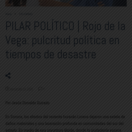
Home
COLUMNAS
PILAR POLÍTICO | Rojo de la
Vega: pulcritud política en
tiempos de desastre
septiembre 15, 2025
0
Por Jesús Donaldo Guirado
En Sonora, los efectos del reciente huracán Lorena dejaron una estela de
daños materiales y una laceración profunda en comunidades del sur del
estado. En medio de esa coyuntura álgida, donde la ciudadanía espera