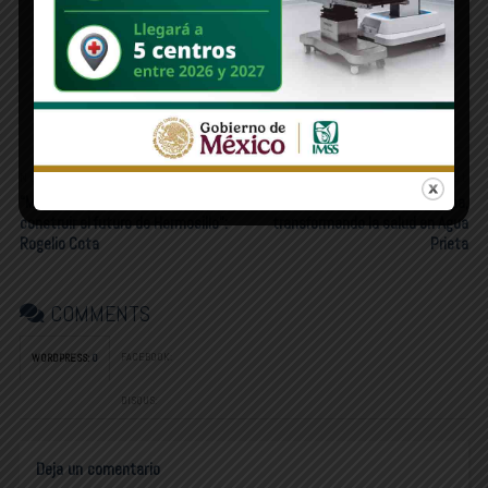
“Bajo el liderazgo firme y profesional del
Gobernador, avanzamos en la Secretaría con
Bienestar”: Fernando Rojo de la Vega
Newer Post
Older Post
“MC es la opción ciudadana para
MERCADO POLÍTICO | Luis Osuna,
construir el futuro de Hermosillo”:
transformando la salud en Agua
Rogelio Cota
Prieta
COMMENTS
FACEBOOK:
WORDPRESS:
0
DISQUS:
Deja un comentario