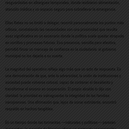
resguardadas en albergues temporales, donde recibieron alimentación,
atención médica y un espacio seguro para sobrellevar la emergencia.
Elías Retes no se limitó a delegar; recorrió personalmente los puntos más
críticos, constatando las necesidades con una proximidad que resulta
asaz significativa en un escenario donde la política suele quedar atrapada
en corrillos y promesas futuras. Esa presencia, sencilla pero efectiva,
permitió fincar un mensaje de confianza en la ciudadanía: el gobierno
municipal no los dejaría a su suerte.
La magnitud del operativo refleja algo más que un acto de respuesta. Es
una demostración de que, ante la adversidad, la unión de instituciones y
sociedad puede volverse colosal, capaz de contener el desaliento y
transformar el encono en cooperación. El propio alcalde lo dijo con
claridad: la prioridad es salvaguardar la integridad de las familias
navojoenses. Una afirmación que, lejos de sonar estridente, encontró
respaldo en hechos tangibles.
En un tiempo donde las tormentas —naturales y políticas— parecen