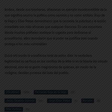
Ambos, desde sus trincheras, ofrecieron un ejemplo incontrovertible de lo
que significa asumir la política como servicio y no como artificio. Rojo de
la Vega y Elías Retes demostraron que la cercanía, la pulcritud y la acción
inmediata son más eficaces que cualquier discurso. En una coyuntura
donde muchos prefieren soslayar lo urgente para dedicarse al
proselitismo, ellos recordaron que el poder se justifica solo cuando
protege a los más vulnerables.
Quizá ahí resida la enseñanza toral de estos días: la verdadera
legitimidad no se finca en los corrillos de la élite ni en la falacia del cálculo
electoral, sino en el gesto magnánimo de quienes, en medio de la
vorágine, deciden ponerse del lado del pueblo.
COLUMNAS
Fernando Rojo de la Vega
1293
15
Jesús Donaldo Guirado
Jorge Elías Retes
Navojoa
57
5
48
Pilar Político
53