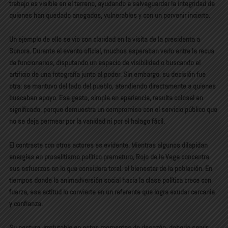
trabajo es visible en el terreno, ayudando a salvaguardar la integridad de
quienes han quedado anegados, vulnerables y con un porvenir incierto.
Un ejemplo de ello se vio con claridad en la visita de la presidenta a
Sonora. Durante el evento oficial, muchos esperaban verlo entre la recua
de funcionarios, disputando un espacio de visibilidad o buscando el
artificio de una fotografía junto al poder. Sin embargo, su decisión fue
otra: se mantuvo del lado del pueblo, atendiendo directamente a quienes
buscaban apoyo. Ese gesto, simple en apariencia, resulta colosal en
significado, porque demuestra un compromiso con el servicio público que
no se deja permear por la vanidad ni por el halago fácil.
El contraste con otros actores es evidente. Mientras algunos dilapidan
energías en proselitismo político prematuro, Rojo de la Vega concentra
sus esfuerzos en lo que considera toral: el bienestar de la población. En
tiempos donde la animadversión social hacia la clase política crece con
fuerza, esa actitud lo convierte en un referente que logra exudar cercanía
y confianza.
Su postura, irrefutable en estos momentos de desazón, debería servir