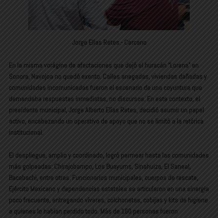
Jorge Elías Retes.- Cercano
En la misma vorágine de afectaciones que dejó el huracán “Lorena” en
Sonora, Navojoa no quedó exento. Calles anegadas, viviendas dañadas y
comunidades incomunicadas fueron el escenario de una coyuntura que
demandaba respuestas inmediatas, no discursos. En este contexto, el
presidente municipal, Jorge Alberto Elías Retes, decidió asumir un papel
activo, encabezando un operativo de apoyo que no se limitó a la retórica
institucional.
El despliegue, amplio y coordinado, logró permear hasta las comunidades
más golpeadas: Chirajobampo, Los Buayums, Sinahuiza, El Saneal,
Bacabachi, entre otras. Funcionarios municipales, cuerpos de rescate,
Ejército Mexicano y dependencias estatales se articularon en una sinergia
poco frecuente, entregando víveres, colchonetas, cobijas y kits de higiene
a quienes lo habían perdido todo. Más de 160 personas fueron