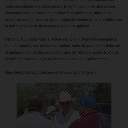
como recordatorio a la clase política: la legitimidad no se alcanza con
discursos huecos ni con la multiplicación de promesas, sino con la
presencia en el terreno, con la capacidad de atender lo insoslayable y con
la pulcritud de servir sin esperar a cambio el aplauso.
Fernando Rojo de la Vega, al actuar así, no solo atiende la emergencia;
también siembra una expectativa distinta sobre lo que puede y debe ser
el quehacer público. Una expectativa que, de fructificar, podría trastocar
de raíz la forma en que los ciudadanos miran a sus gobernantes.
Elías Retes: liderazgo cercano en tiempos de emergencia