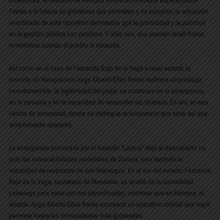
incesantes, la reacción de Navojoa ofrece un contraste esperanzador.
Frente a la falacia de gobiernos que prometen y no cumplen, la actuación
coordinada de este operativo demuestra que la practicidad y la pulcritud
en la gestión pública son posibles. Y más aún, que pueden rendir frutos
inmediatos cuando el pueblo lo necesita.
Así como en el caso de Fernando Rojo de la Vega a nivel estatal, lo
ocurrido en Navojoa con Jorge Alberto Elías Retes reafirma un principio
incontrovertible: la legitimidad del poder se construye en la emergencia,
en la cercanía y en la capacidad de responder sin titubeos. Es ahí, en ese
vórtice de necesidad, donde se distingue al funcionario que sirve del que
simplemente aparenta.
La emergencia provocada por el huracán “Lorena” dejó al descubierto no
solo las vulnerabilidades materiales de Sonora, sino también la
capacidad de respuesta de sus liderazgos. En el sur del estado, Fernando
Rojo de la Vega, secretario de Bienestar, se apartó de la comodidad
palaciega para estar con los damnificados, mientras que en Navojoa, el
alcalde Jorge Alberto Elías Retes encabezó un operativo colosal que logró
permear hasta las comunidades más golpeadas.