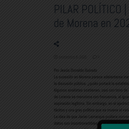
PILAR POLÍTICO | 
de Morena en 20
septiembre 8, 2025
0
Por Jesús Donaldo Guirado
La sucesión en Morena parece adelantarse inex
la discusión pública: ¿quién portará la estafet
Algunos analistas sostienen, casi con tono de
de Lorenia se menciona con frecuencia, al igual
aspiración legítima. Sin embargo, en el ajedrez
tácitos y una grey política que se mueve al vai
La idea de que Javier Lamarque pudiera convert
datos son incontrovertibles: casi el 90% de lo