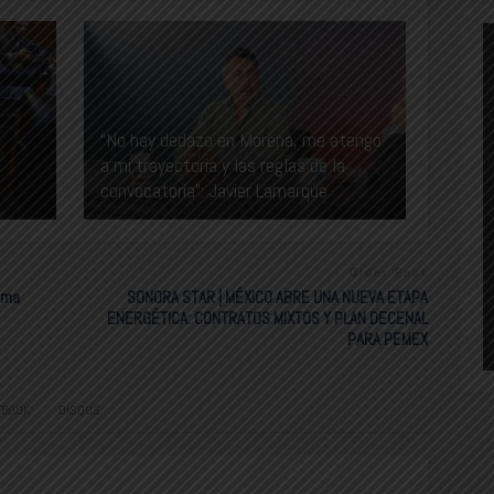
“No hay dedazo en Morena, me atengo
a mi trayectoria y las reglas de la
convocatoria”: Javier Lamarque
Older Post
lma
SONORA STAR | MÉXICO ABRE UNA NUEVA ETAPA
ENERGÉTICA: CONTRATOS MIXTOS Y PLAN DECENAL
PARA PEMEX
EBOOK:
DISQUS: