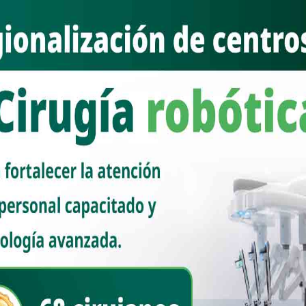
e halagüeñas, resultan perniciosas para un proyecto que pretende
uevos mecanismos de seguridad, pero los resultados han menguado
pera día con día. No olvidemos que Lamarque ya fue candidato a
s: una pretérita incursión que dejó en claro sus límites.
casi irrestricto, y que incluso una figura desbancada podría encontrar
ro frente a un Toño Astiazarán, recientemente aclamado como uno de
enda sería desigual.
estrategias y saciar, al menos en parte, las demandas de seguridad
no se trastoca, todo indica que la corcholata morenista deberá salir del
co de sus figuras parecen ofrecer mayor certidumbre.
 en la boleta, sino cuál de ellos logrará, con pulcritud y astucia,
a praxis política, la cohesión de equipo es menester toral: al final de
 la candidatura que surja. Sin embargo, dentro de ese abanico, el
usitada.
 63.2%, consolidándose como la senadora con mayor respaldo
op Group. Ese dato no es menor: revela una legitimidad perceptible
pide de la grey política sonorense.
ó la reforma a la Ley General de Educación para incluir la salud mental