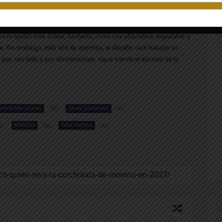
danía. Ese binomio —obra pública tangible y arraigo político—
a sucesión.
n no es una vendetta interna, sino un ejercicio de cohesión. Desde
P
mo la opción más sólida; Heriberto, como una alternativa respetable; y
 Sin embargo, más allá de nombres, el desafío será trabajar en
que, con todo y sus discrepancias, sigue siendo el eje toral de la
Heriberto Aguilar
Javier Lamarque
34
27
MORENA
Pilar Político
2
94
53
T