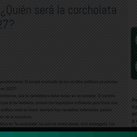
¿Quién será la corcholata
27?
orablemente. El simple murmullo de los corrillos políticos ya permea
a en 2027?
 sentencia, que la candidatura debe recaer en un senador. El nombre
 que el de Heriberto, ambos con trayectoria suficiente para fincar una
 político nada es lineal: siempre hay vendettas soterradas, pactos
vén de la coyuntura.
irse en “la corcholata” no solo es ambivalente, sino arriesgada. Los
s cajemenses se siente inseguro, y esa laceración social ha trastocado