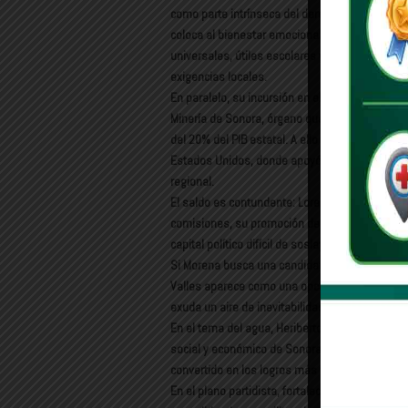
como parte intrínseca del derecho constituciona
coloca al bienestar emocional de niñas y jóve
universales, útiles escolares y uniformes gratui
exigencias locales.
En paralelo, su incursión en el sector productiv
Minería de Sonora, órgano que articula a actor
del 20% del PIB estatal. A ello se suma su respa
Estados Unidos, donde apoyó acciones conjunt
regional.
El saldo es contundente: Lorenia ha conjugado un
comisiones, su promoción de reformas estructu
capital político difícil de soslayar.
Si Morena busca una candidata que combine fiab
Valles aparece como una opción halagüeña. Cier
exuda un aire de inevitabilidad que permea las
En el tema del agua, Heriberto Aguilar ha tenido
social y económico de Sonora, articulando esf
convertido en los logros más visibles del prim
En el plano partidista, fortaleció la estructura 