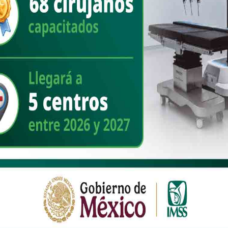
l a una educación integral y de calidad, una medida que, verbigracia,
nes en el centro del debate. Asimismo, respaldó programas de becas
tos, tejiendo un puente entre las políticas de bienestar federal y las
o resultó estratégica: colaboró en la creación del Consejo Estatal de
es públicos y privados para potenciar proyectos que ya aportan más
ldo a la política exterior mexicana, particularmente en la relación con
as en seguridad, control de estupefacientes y dinamismo económico
 perfil legislativo sólido con presencia territorial. Su liderazgo en
rales y su apertura a la participación ciudadana han fecundado un
ilidad institucional, respaldo social y proyección nacional, Lorenia
tamente, en política nada es incontrovertible, pero hoy su figura
 discusiones internas y coloca su nombre en el vórtice de la sucesión.
 un papel central: promovió infraestructura vital para el desarrollo
uerzos con programas federales y estatales. Estos avances se han
er año del nuevo gobierno en materia de bienestar.
territorial desde lo local, reafirmando valores fundacionales y