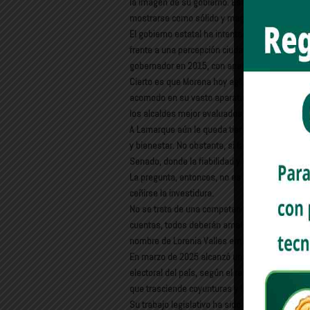
la imagen de su gobierno. Esas cifras, lejos d
mostrarse como sólido y magnánimo.
El gobierno estatal ha intentado instaurar n
frente a una percepción ciudadana que se exas
gobernador en 2015, con apenas un 2.8% de voto
Cierto es que Morena hoy aglutina un voto duro 
acomodo en su vasto aparato proselitista. Pe
los alcaldes mejor evaluados del país, la conti
A Lamarque aún le queda tiempo para cambiar 
y bienestar. No obstante, si la lógica política 
Senado, donde la fiabilidad y el peso específi
La pregunta, entonces, no es si habrá un senador
ceñirse la investidura.
No se trata de una competencia descarnada. En l
cuentas, todos deberán amalgamarse en torno a
nombre de Lorenia Valles emerge con fuerza in
En marzo de 2025 alcanzó una aprobación del
electoral del país, según el ranking de Hersalc
que trasciende coyunturas y la coloca en la cús
Su trabajo legislativo ha sido prolífico. Impuls