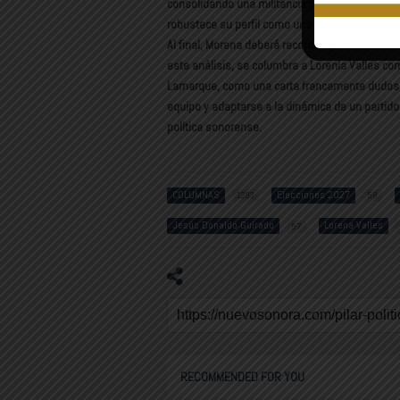
consolidando una militancia cercana a la ciuda
robustece su perfil como una opción rumbo a l
Al final, Morena deberá recordar que la sucesió
este análisis, se columbra a Lorenia Valles co
Lamarque, como una carta francamente dudosa.
equipo y adaptarse a la dinámica de un partido 
política sonorense.
COLUMNAS
Elecciones 2027
1293
58
Jesús Donaldo Guirado
Lorena Valles
57
RECOMMENDED FOR YOU