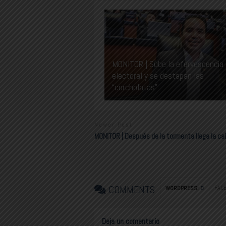
MONITOR | Sube la efervescencia
electoral y se destapan las
“corcholatas”
Newer Post
MONITOR | Después de la tormenta llega la ca
COMMENTS
FAC
WORDPRESS:
0
Deja un comentario