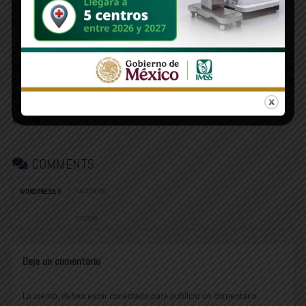
Yavaros
Newer Post
Older Post
BARRA JÓVEN | “Busco ayudar a
ESTAS LÍNEAS | Sara Valle libró
mi partido a formar una nueva
una, pero enfrenta 14 demandas
generación de líderes políticos”:
Jordan Castro, militante de
Morena
COMMENTS
FACEBOOK:
WORDPRESS:
0
DISQUS:
Deja un comentario
Lo siento, debes estar
conectado
para publicar un comentario.