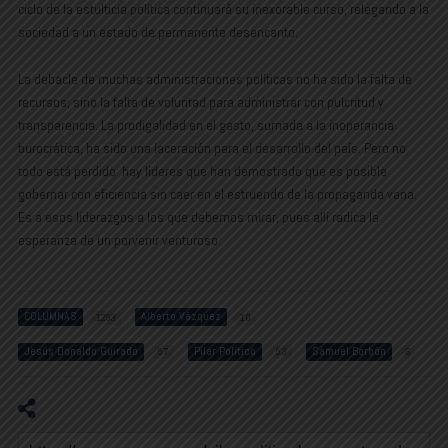
ciclo de la estulticia política continuará su inexorable curso, relegando a la
sociedad a un estado de permanente desencanto.
La debacle de muchas administraciones políticas no ha sido la falta de
recursos, sino la falta de voluntad para administrar con pulcritud y
transparencia. La prodigalidad en el gasto, sumada a la inoperancia
burocrática, ha sido una laceración para el desarrollo del país. Pero no
todo está perdido: hay líderes que han demostrado que es posible
gobernar con eficiencia sin caer en el estruendo de la propaganda vana.
Es a esos liderazgos a los que debemos mirar, pues allí radica la
esperanza de un porvenir venturoso.
COLUMNAS
Alberto Vázquez
1293
10
Jesús Donaldo Guirado
Pilar Político
Samuel Borbón
57
53
6