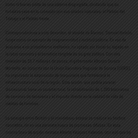
como si fueran parte de una caterva disgregada, olvidando que su
fortaleza yace en la cohesión con sus aliados naturales: el Partido del
Trabajo y el Partido Verde.
Contraponiéndose a este desorden, el alcalde de Álamos, Samuel Borbón,
funge como un ejemplo de magnanimidad y rectitud política. En vez de
avocarse a un proselitismo irreflexivo, ha optado por fincar su legado en
la labor concreta y el beneficio tangible de su grey política. Con una
inversión de 15.7 millones de pesos, el gobernador Alfonso Durazo
Montaño, en conjunto con la Unión Ganadera Regional de Sonora (UGRS),
ha impulsado la adquisición de maquinaria que fortalecerá la
infraestructura rural de la región. Esta acción, que podría parecer
discrecional, tiene un carácter toral: la rehabilitación de 1,200 kilómetros
de caminos de terracería y el impacto directo en la calidad de vida de
cientos de familias.
La sinergia entre Borbón y el mandatario estatal se traduce en hechos
concretos, no en una perorata hueca de promesas difusas. En esta
misma línea de acción destaca Alberto Vázquez Valencia, otro edil que ha