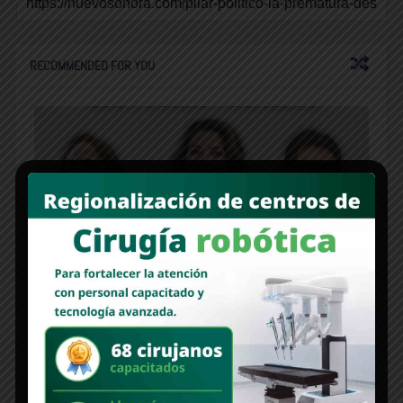
RECOMMENDED FOR YOU
Entre la aprobación y el desgaste, los mejores y
los peores alcaldes en Sonora
Alcalde ‘Beto’ Vázquez entrega brazaletes
antiburón a buzos de Las Bocas, Agiabampo y