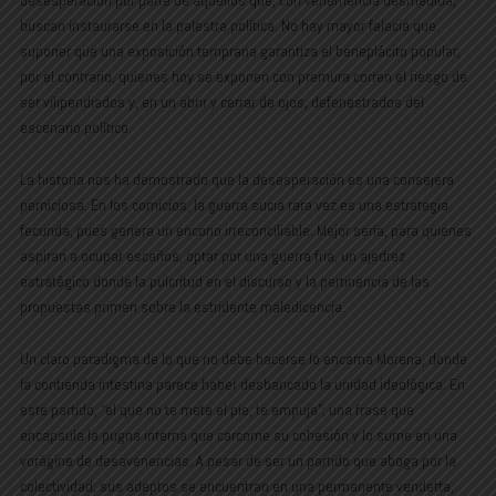
buscan instaurarse en la palestra política. No hay mayor falacia que
suponer que una exposición temprana garantiza el beneplácito popular;
por el contrario, quienes hoy se exponen con premura corren el riesgo de
ser vilipendiados y, en un abrir y cerrar de ojos, defenestrados del
escenario político.
La historia nos ha demostrado que la desesperación es una consejera
perniciosa. En los comicios, la guerra sucia rara vez es una estrategia
fecunda, pues genera un encono irreconciliable. Mejor sería, para quienes
aspiran a ocupar escaños, optar por una guerra fría, un ajedrez
estratégico donde la pulcritud en el discurso y la pertinencia de las
propuestas primen sobre la estridente maledicencia.
Un claro paradigma de lo que no debe hacerse lo encarna Morena, donde
la contienda intestina parece haber desbancado la unidad ideológica. En
este partido, “el que no te mete el pie, te empuja”; una frase que
encapsula la pugna interna que carcome su cohesión y lo sume en una
vorágine de desavenencias. A pesar de ser un partido que aboga por la
colectividad, sus adeptos se encuentran en una permanente vendetta,