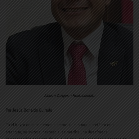
Alberto Vazquez.- Huatabampito
Por Jesús Donaldo Guirado
En el fragor de la contienda electoral que, aunque pretérita en su
arranque, se avizora inexorable, se percibe una desaforada
desesperación por parte de aquellos que, con vehemencia desmedida,