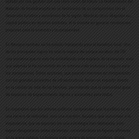
optado por una gestión con una clara visión de futuro. La revitalización del
Malecón de Huatabampito es un testimonio de su compromiso con el
desarrollo turístico y económico de la región. Mientras otros dilapidan su
capital político en reyertas estériles, él lo invierte en generar condiciones
propicias para la inversión y la prosperidad.
En Navojoa también se ha estado trabajando para el beneficio local. Uno
de los principales logros ha sido la mejora del parque acuático del DIF,
una iniciativa que no solo ha embellecido este espacio de recreación, sino
que además lo ha convertido en un entorno más inclusivo y seguro para
los navojoenses. Estas acciones, que parecen menores en comparación
con los grandes proyectos de infraestructura, tienen un impacto directo
en la calidad de vida de las familias, permitiendo que la comunidad goce
de espacios de esparcimiento dignos y accesibles para todos.
Es imperativo que los actores políticos comprendan que la política no es
una carrera de velocidad, sino una maratón. Aquellos que sucumben a la
impaciencia, que se exponen sin una estrategia bien delineada, solo
logran desgastarse antes de tiempo, convirtiéndose en figuras efímeras
en la arena pública. La historia está repleta de estos nombres, otrora