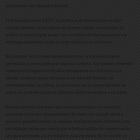
promisorios, hoy relegados al olvido.
En la travesía rumbo a 2027, la prudencia, la consistencia y la labor
tangible deberán ser los pilares de quienes aspiren a trascender. La
política no es un ring de boxeo, sino un tablero donde la paciencia y la
estrategia determinan quién se erige victorioso en la historia.
No obstante, las sombras del autoritarismo y la iconolatría siguen
permeando la praxis política en algunos sectores. Hay quienes pretenden
instaurar una hegemonía donde la discrepancia es vista como una
afrenta, olvidando que la democracia se nutre del disenso y la
intersubjetividad. La política, en su esencia, es un campo de ideas en
pugna, no un feudo donde los déspotas dictan la narrativa a su antojo.
Resulta entonces menester que la ciudadanía ejerza un escrutinio
constante sobre sus representantes. No basta con aplaudir obras o
anuncios grandilocuentes; se requiere una fiscalización irrestricta y una
participación activa que impida que la historia política de nuestra nación
se siga escribiendo con los mismos vicios de otrora. De no hacerlo, el