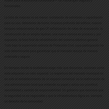
vitales para la economía comunitaria— se mantengan seguros y
funcionales.
La lista de mejoras no es menor: instalación de extintores y capacitación
para su uso, detectores de humo, limpieza profunda del edificio, nuevos
tanques estacionarios de gas LP, señalización de rutas de evacuación, la
construcción de un amplio tejaban, una nueva cornisa en proceso y, por
supuesto, la fase final de rehabilitación del sistema eléctrico general.
Todo bajo la supervisión estricta de Protección Civil, cuya participación ha
sido determinante para garantizar que el mercado resurja de manera
ordenada y segura.
En tiempos donde la ciudadanía exige más que discursos, acciones como
esta adquieren un valor especial. La reapertura del mercado municipal no
es solo el restablecimiento de un espacio comercial: es la reafirmación de
una administración local que entiende su papel y actúa con prontitud,
sensibilidad y sentido de responsabilidad. Un gobierno que reconoce que
la seguridad no es negociable y que la infraestructura digna es, siempre,
un derecho de la comunidad.