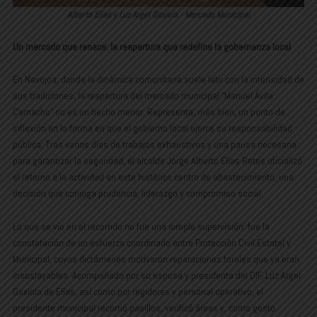
Alberto Elias y Luz Argel Gaxiola.- Mercado Municipal
Un mercado que renace: la reapertura que redefine la gobernanza local
En Navojoa, donde la dinámica comunitaria suele latir con la intensidad de
sus tradiciones, la reapertura del mercado municipal “Manuel Ávila
Camacho” no es un hecho menor. Representa, más bien, un punto de
inflexión en la forma en que el gobierno local ejerce su responsabilidad
pública. Tras varios días de trabajos exhaustivos y una pausa necesaria
para garantizar la seguridad, el alcalde Jorge Alberto Elías Retes oficializó
el retorno a la actividad en este histórico centro de abastecimiento, una
decisión que conjuga prudencia, liderazgo y compromiso social.
Lo que se vio en el recorrido no fue una simple supervisión: fue la
constatación de un esfuerzo coordinado entre Protección Civil Estatal y
Municipal, cuyos dictámenes motivaron reparaciones torales que ya eran
insoslayables. Acompañado por su esposa y presidenta del DIF, Luz Argel
Gaxiola de Elías, así como por regidores y personal operativo, el
presidente municipal recorrió pasillos, verificó áreas y, como gesto