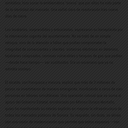
simbólico, hizo sonar la emblemática “sirena” que por años ha sido parte
de la identidad del mercado. Una señal clara de reactivación tras nueve
días de cierre.
Los locatarios, sorprendidos y entusiastas, expresaron su beneplácito por
la intervención urgente del ayuntamiento. No se trató de un simple
retoque, sino de la atención a fallas que podían comprometer la
integridad de comerciantes y clientes: sistemas eléctricos en deterioro,
tejabanes colapsados, cornisas vulnerables y tanques de gas que pedían
—desde hace tiempo— ser sustituidos. Era un escenario que ya no
admitía soslayo.
El alcalde, con franqueza y mesura, explicó que más de 3 millones de
pesos se invertirtieron de manera emergente, movilizando a cerca de cien
personas en labores simultáneas. Una operación colosal que se suma al
apoyo del Gobierno Estatal, encabezado por Alfonso Durazo Montaño,
quien ha manifestado su interés explícito en mejorar la infraestructura de
todos los mercados públicos de Sonora. Su respaldo, sin duda, se alinea
con una visión de modernización que permite que estos espacios —tan