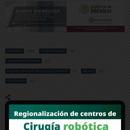
COLUMNAS
Heriberto Aguilar
1293
34
Jesús Donaldo Guirado
57
Mercado municipal “Manuel Ávila Camacho”
Navojoa
1
48
Pilar Político
53