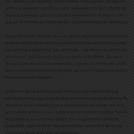
con atención cada inquietud, cada problema, cada proyecto. Lo hace sin
artificio ni zalamería: escucha en corto, sopesando con rigor, y desde ahí
impulsa propuestas que no trastocan los lineamientos de Morena, sino
que, por el contrario, los fortalecen con una visión endógena y renovadora.
La transformación nacional, reconoce Aguilar, no puede sostenerse sobre
un feudo envejecido ni sobre la estolidez burocrática que históricamente
ha marginado a la juventud. “Las juventudes —ha dicho— son el pilar del
movimiento”, una afirmación que no se queda en la retórica. Con ellas
dialoga sobre reformas trascendentales: vivienda con orientación social,
becas y pensiones constitucionalizadas, así como un Estado que prioriza,
indubitablemente, al pueblo.
En tiempos donde la política suele exponerse a la maledicencia y al
estridente encono, Aguilar ha decidido caminar por una senda distinta. No
amaina su paso ni claudica ante la animadversión de quienes ven en la
juventud una amenaza o una molestia que conviene procrastinar. Para él,
los jóvenes no son una masa amorfa: son una generación pensante,
propositiva, capaz de dirimir discrepancias con convicción y de aportar
soluciones donde otros solo ven obstáculos.