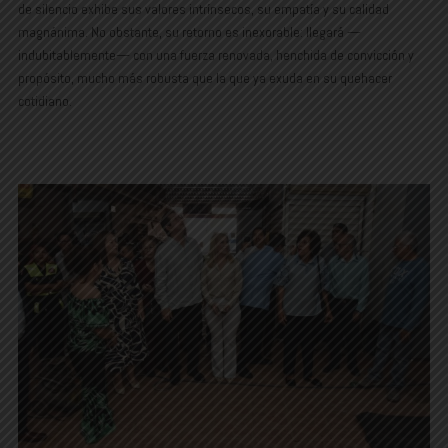
de silencio exhibe sus valores intrínsecos, su empatía y su calidad
magnánima. No obstante, su retorno es inexorable: llegará —
indubitablemente— con una fuerza renovada, henchida de convicción y
propósito, mucho más robusta que la que ya exuda en su quehacer
cotidiano.