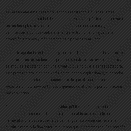
Así, el senador está desempolvando y rescatando a quienes jamás
habían tenido oportunidad de incursionar en la vida pública. Los convoca
con un beneplácito sincero, los acompaña, y en ese acto magnánimo
permite que la política vuelva a tener un rostro humano, lejos de la
abyección grotesca y más cercana a un porvenir venturoso.
Heriberto Aguilar ha entendido algo que muchos han preferido ignorar: la
transformación no se hereda a priori; se construye, se revisa, se nutre y
se impulsa a posteriori con una juventud que no quiere ser espectadora,
sino protagonista. Y en esa vorágine de ideas y aspiraciones, el senador
se mantiene imperturbable, consciente de que el futuro —como tantas
veces en la historia— pertenece a quienes se atreven a pensar y actuar
con convicción.
Claro, en fechas recientes su actividad pública había amainado, en un
gesto de respeto irrestricto frente al lamentable acto ocurrido en
Hermosillo; una pausa que, lejos de menguar su presencia, revela la
pulcritud moral y la fina estatura humana que lo caracterizan. Ese compás