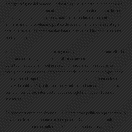
emerge la figura del senador Heriberto Aguilar, un actor que ha decidido
no soslayar —como tantos otros— la potencia transformadora de las
nuevas generaciones. Su aproximación no obedece a una pretensión
efímera ni a un proselitismo político de ocasión, sino a una estrategia
toral que revela una comprensión intersubjetiva del México que se está
configurando.
Aguilar, desde su escueto pero significativo escaño en la Cámara Alta, ha
mostrado una energía que exuda vitalidad juvenil, sin abdicar de la
pulcritud institucional ni del respeto intrínseco a su investidura. Es,
verbigracia, uno de esos raros casos donde la cúspide de la experiencia
dialoga con el ímpetu de quienes apenas comienzan a transitar las rúas
de la vida pública. Allí, entre corrillos y tertulios, el senador se muestra
como un conspicuo interlocutor capaz de aglutinar ideas y fecundar
iniciativas.
En cada encuentro con jóvenes —que para otros políticos representan un
segmento fácil de desbancar o manipular— Aguilar ha instaurado
dinámicas que, lejos de inflamar expectativas vacías, buscan escuchar