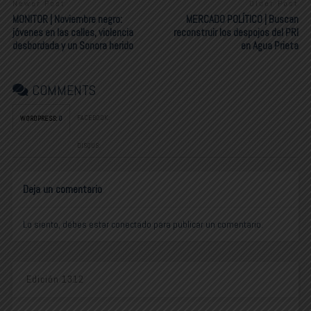
Newer Post
Older Post
MONITOR | Noviembre negro:
MERCADO POLÍTICO | Buscan
jóvenes en las calles, violencia
reconstruir los despojos del PRI
desbordada y un Sonora herido
en Agua Prieta
COMMENTS
FACEBOOK:
WORDPRESS:
0
DISQUS:
Deja un comentario
Lo siento, debes estar
conectado
para publicar un comentario.
Edición 1312