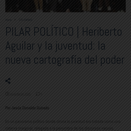
Home
COLUMNAS
PILAR POLÍTICO | Heriberto
Aguilar y la juventud: la
nueva cartografía del poder
noviembre 24, 2025
0
Por Jesús Donaldo Guirado
En un panorama político donde otrora la juventud era tratada como una
caterva marginal, relegada a la penumbra de los discursos vacuos,