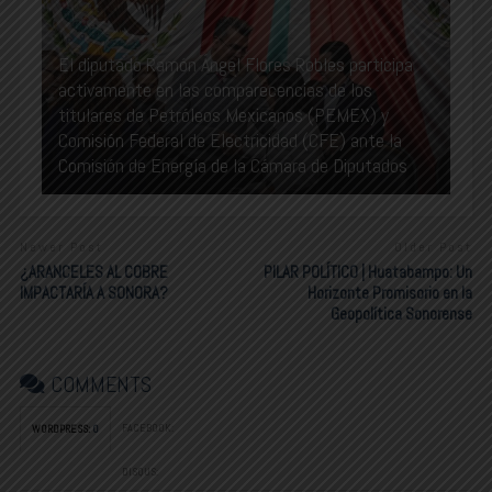
El diputado Ramón Ángel Flores Robles participa
activamente en las comparecencias de los
titulares de Petróleos Mexicanos (PEMEX) y
Comisión Federal de Electricidad (CFE) ante la
Comisión de Energía de la Cámara de Diputados
Newer Post
Older Post
¿ARANCELES AL COBRE
PILAR POLÍTICO | Huatabampo: Un
IMPACTARÍA A SONORA?
Horizonte Promisorio en la
Geopolítica Sonorense
COMMENTS
FACEBOOK:
WORDPRESS:
0
DISQUS: