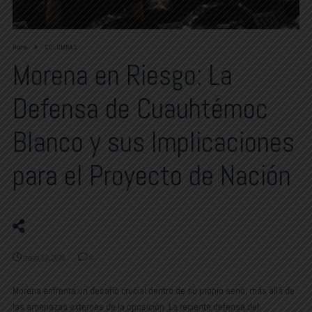
Home
COLUMNAS
Morena en Riesgo: La
Defensa de Cuauhtémoc
Blanco y sus Implicaciones
para el Proyecto de Nación
marzo 30, 2025
0
Morena enfrenta un desafío crucial dentro de su propio seno, más allá de
las amenazas externas de la oposición. La reciente defensa del