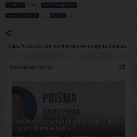
COLUMNAS
Cámara de Diputados
1293
13
Cuauhtémoc Blanco
MORENA
1
94
RECOMMENDED FOR YOU
La guía definitiva para entender la situación legal
de la marihuana en México