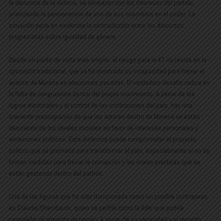
la denuncia de la víctima, se alinearon con los intereses del partido,
priorizando la permanencia de uno de sus miembros en el poder. La
situación pone en evidencia la contradicción entre los discursos
progresistas sobre igualdad de género.
Desde un punto de vista más amplio, el riesgo para la 4T no reside en la
oposición tradicional, que ya ha mostrado su incapacidad para frenar el
avance de Morena en elecciones pasadas. El verdadero desafío radica en
la falta de congruencia dentro del propio movimiento. A pesar de los
logros electorales y el control de las instituciones del país, hay una
creciente preocupación de que los actores dentro de Morena se estén
desviando de los ideales iniciales en favor de intereses personales y
ambiciones políticas. Esta dinámica puede comprometer el proyecto
político que se prometió para transformar al país, especialmente si no se
toman medidas para frenar la corrupción y las malas prácticas que se
están gestando dentro del partido.
Una de las figuras que ha sido mencionada como un posible contrapeso
es Claudia Sheinbaum, quien se perfila como la líder que podría
consolidar el proyecto de nación. A pesar de su capacidad y el respeto