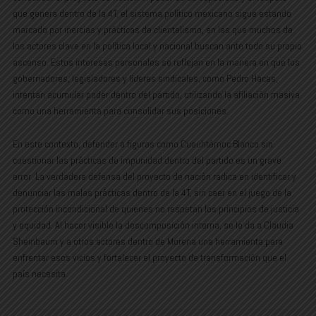
que genera dentro de la 4T, el sistema político mexicano sigue estando
marcado por inercias y prácticas de clientelismo, en las que muchos de
los actores clave en la política local y nacional buscan ante todo su propio
ascenso. Estos intereses personales se reflejan en la manera en que los
gobernadores, legisladores y líderes sindicales, como Pedro Haces,
intentan acumular poder dentro del partido, utilizando la afiliación masiva
como una herramienta para consolidar sus posiciones.
En este contexto, defender a figuras como Cuauhtémoc Blanco sin
cuestionar las prácticas de impunidad dentro del partido es un grave
error. La verdadera defensa del proyecto de nación radica en identificar y
denunciar las malas prácticas dentro de la 4T, sin caer en el juego de la
protección incondicional de quienes no respetan los principios de justicia
y equidad. Al hacer visible la descomposición interna, se le da a Claudia
Sheinbaum y a otros actores dentro de Morena una herramienta para
enfrentar esos vicios y fortalecer el proyecto de transformación que el
país necesita.