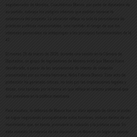
exgobernador de Morelos, Cuauhtémoc Blanco, por parte de diputados de
su partido, subraya los peligros internos que podrían socavar la
coherencia del proyecto. La situación refleja no solo la persistencia de
prácticas políticas cuestionables, sino también el riesgo de que los
intereses personales se antepongan a los principios fundamentales de la
4T.
El martes 25 de marzo de 2025, durante una sesión en la Cámara de
Diputados, un grupo de legisladores de Morena evitó que Blanco fuera
desaforado, a pesar de las acusaciones de intento de violación
presentadas por su media hermana, Nidia Fabiola Blanco. Este acto de
protección ha generado críticas, no solo por las implicaciones legales y
éticas, sino también por la forma en que refleja el carácter patriarcal que
aún prevalece en la política mexicana.
Para muchos, la defensa de Blanco fue un claro ejemplo de cómo el poder
se sigue negociando principalmente entre hombres, incluso dentro de un
movimiento que, en teoría, promueve la inclusión y la justicia social. En
esta ocasión, la mayoría de las diputadas de Morena, en lugar de apoyar