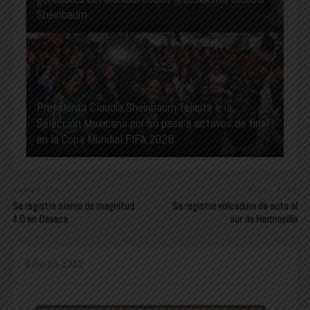
Sheinbaum
Presidenta Claudia Sheinbaum felicita a la
Selección Mexicana por su pase a octavos de final
en la Copa Mundial FIFA 2026
Newer Post
Older Post
Se registra sismo de magnitud
Se registra volcadura de auto al
4.0 en Oaxaca
sur de Hermosillo
Edición 1312