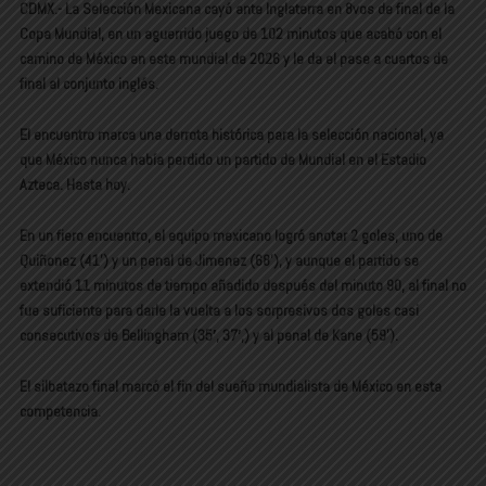
CDMX.- La Selección Mexicana cayó ante Inglaterra en 8vos de final de la
Copa Mundial, en un aguerrido juego de 102 minutos que acabó con el
camino de México en este mundial de 2026 y le da el pase a cuartos de
final al conjunto inglés.
El encuentro marca una derrota histórica para la selección nacional, ya
que México nunca había perdido un partido de Mundial en el Estadio
Azteca. Hasta hoy.
En un fiero encuentro, el equipo mexicano logró anotar 2 goles, uno de
Quiñonez (41’) y un penal de Jimenez (68’), y aunque el partido se
extendió 11 minutos de tiempo añadido después del minuto 90, al final no
fue suficiente para darle la vuelta a los sorpresivos dos goles casi
consecutivos de Bellingham (35′, 37′,) y al penal de Kane (59’).
El silbatazo final marcó el fin del sueño mundialista de México en esta
competencia.