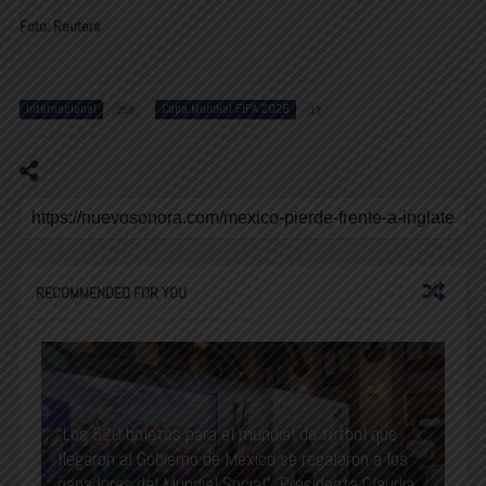
Foto: Reuters
Internacional
Copa Mundial FIFA 2026
258
17
RECOMMENDED FOR YOU
“Los 520 boletos para el mundial de fútbol que
llegaron al Gobierno de México se regalaron a los
ganadores del Mundial Social”: Presidenta Claudia