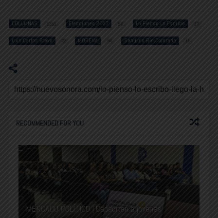
COLUMNAS
Elecciones 2027
Lo Pienso Lo Escribo
1293
58
17
Luis Carlos Bravo
MORENA
San Luis Río Colorado
22
94
19
RECOMMENDED FOR YOU
MERCADO POLÍTICO | Capacitan a jóvenes