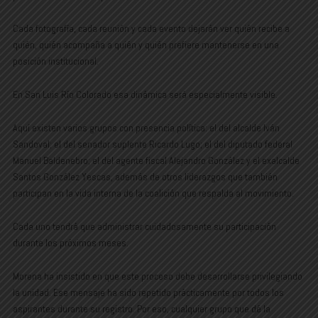
Cada fotografía, cada reunión y cada evento dejarán ver quién recibe a
quién, quién acompaña a quién y quién prefiere mantenerse en una
posición institucional.
En San Luis Río Colorado esa dinámica será especialmente visible.
Aquí existen varios grupos con presencia política: el del alcalde Iván
Sandoval; el del senador suplente Ricardo Lugo; el del diputado federal
Manuel Baldenebro; el del agente fiscal Alejandro González y el exalcalde
Santos González Yescas, además de otros liderazgos que también
participan en la vida interna de la coalición que respalda al movimiento.
Cada uno tendrá que administrar cuidadosamente su participación
durante los próximos meses.
Morena ha insistido en que este proceso debe desarrollarse privilegiando
la unidad. Ese mensaje ha sido repetido prácticamente por todos los
aspirantes durante su registro. Por eso, cualquier grupo que dé la