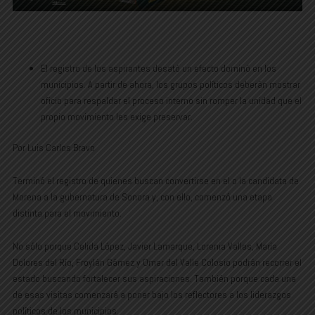
El registro de los aspirantes desató un efecto dominó en los
municipios. A partir de ahora, los grupos políticos deberán mostrar
oficio para respaldar el proceso interno sin romper la unidad que el
propio movimiento les exige preservar.
Por Luis Carlos Bravo
Terminó el registro de quienes buscan convertirse en el o la candidata de
Morena a la gubernatura de Sonora y, con ello, comenzó una etapa
distinta para el movimiento.
No sólo porque Celida López, Javier Lamarque, Lorenia Valles, María
Dolores del Río, Froylán Gámez y Omar del Valle Colosio podrán recorrer el
estado buscando fortalecer sus aspiraciones. También porque cada una
de esas visitas comenzará a poner bajo los reflectores a los liderazgos
políticos de los municipios.