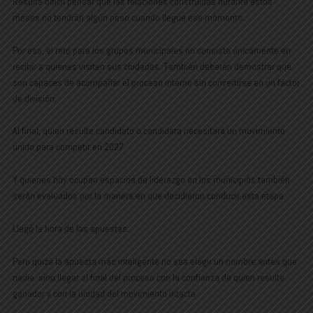
Resulta difícil pensar que las relaciones construidas durante estos
meses no tendrán algún peso cuando llegue ese momento.
Por eso, el reto para los grupos municipales no consiste únicamente en
recibir a quienes visiten sus ciudades. También deberán demostrar que
son capaces de acompañar el proceso interno sin convertirse en un factor
de división.
Al final, quien resulte candidato o candidata necesitará un movimiento
unido para competir en 2027.
Y quienes hoy ocupan espacios de liderazgo en los municipios también
serán evaluados por la manera en que decidieron conducir esta etapa.
Llegó la hora de las apuestas.
Pero quizá la apuesta más inteligente no sea elegir un nombre antes que
nadie, sino llegar al final del proceso con la confianza de quien resulte
ganador y con la unidad del movimiento intacta.