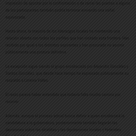
impresión de apostar por la confrontación o de cerrar las puertas a alguno
de los participantes también podría terminar enviando una señal
equivocada.
Hasta ahora, la mayoría de los liderazgos locales ha mantenido una
relación abierta con todos los perfiles que han visitado esta frontera. Han
recibido por igual a los distintos aspirantes y han procurado no asumir
públicamente una postura definitiva.
La excepción sigue siendo el grupo encabezado por Alejandro González y
Santos González, que desde hace tiempo ha expresado públicamente su
respaldo a Lorenia Valles.
El resto parece haber entendido que todavía falta mucho camino por
recorrer.
Además, aunque el proceso actual busca definir a quien encabezará la
candidatura a la gubernatura, posteriormente también llegarán las
decisiones sobre las alcaldías y las diputaciones locales y federales.