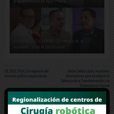
emprendedores en Agua Prieta
LO PIENSO, LO ESCRIBO | El tablero de la
sucesión… o de la continuidad
Newer Post
Older Post
SE DICE FÁCIL | La vigencia del
Inicia Celida López reuniones
binomio política-espectáculo
informativas para fortalecer la
Defensa de la Transformación y la
Soberanía en Sonora
Edición 1312