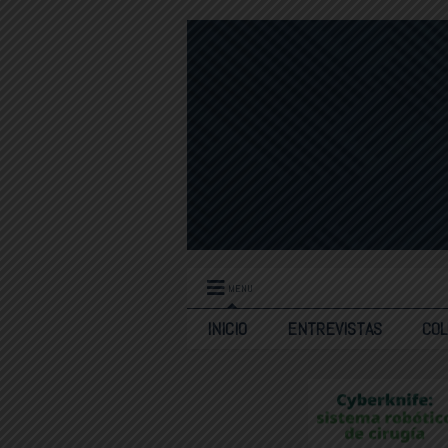
MENU
INICIO
ENTREVISTAS
CO